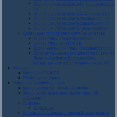
Выборы депутатов Совета Первосинюхинского
с.п.
Выборы депутатов Совета Сладковского с.п.
Выборы депутатов Совета Упорненского с.п.
Выборы депутатов Совета Харьковского с.п.
Выборы депутатов Совета Чамлыкского с.п.
Единый день голосования 9 сентября 2018 года
Выборы главы Владимирского с.п.
Выборы главы Лучевого с.п.
Досрочные выборы главы Отважненского с.п.
Дополнительные выборы депутатов Совета МО
Лабинский район по Владимирскому
трехмандатному избирательному округу №6
Обучение
Материалы РЦОИТ РФ
Обучающие материалы
Повышение правовой культуры
Молодежная избирательная комиссия
Молодежный общественный совет при ТИК
Лабинская
Конкурсы
Медиаточка
Вестник избирательной комиссии Краснодарского