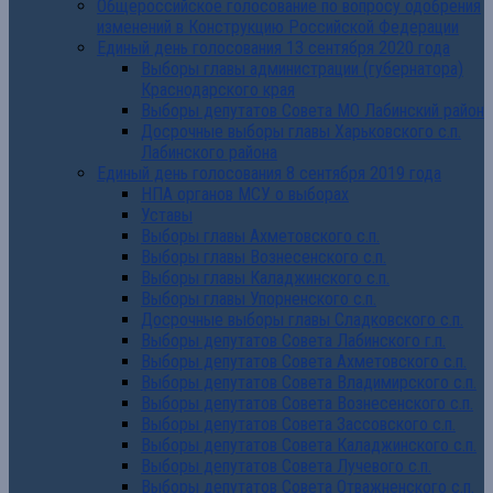
Общероссийское голосование по вопросу одобрения
изменений в Конструкцию Российской Федерации
Единый день голосования 13 сентября 2020 года
Выборы главы администрации (губернатора)
Краснодарского края
Выборы депутатов Совета МО Лабинский район
Досрочные выборы главы Харьковского с.п.
Лабинского района
Единый день голосования 8 сентября 2019 года
НПА органов МСУ о выборах
Уставы
Выборы главы Ахметовского с.п.
Выборы главы Вознесенского с.п.
Выборы главы Каладжинского с.п.
Выборы главы Упорненского с.п.
Досрочные выборы главы Сладковского с.п.
Выборы депутатов Совета Лабинского г.п.
Выборы депутатов Совета Ахметовского с.п.
Выборы депутатов Совета Владимирского с.п.
Выборы депутатов Совета Вознесенского с.п.
Выборы депутатов Совета Зассовского с.п.
Выборы депутатов Совета Каладжинского с.п.
Выборы депутатов Совета Лучевого с.п.
Выборы депутатов Совета Отважненского с.п.