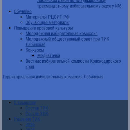
Лабинский район по Владимирскому
трехмандатному избирательному округу №6
Обучение
Материалы РЦОИТ РФ
Обучающие материалы
Повышение правовой культуры
Молодежная избирательная комиссия
Молодежный общественный совет при ТИК
Лабинская
Конкурсы
Медиаточка
Вестник избирательной комиссии Краснодарского
края
Территориальная избирательная комиссия Лабинская
О комиссии
Состав ТИК
Состав УИК
Решения ТИК
2026