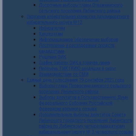
Досрочные выборы главы Отважненского
сельского поселения Лабинского района
Окружная избирательная комиссия одномандатного
избирательного округа №12
Избирателям
Кандидатам
Информационное обеспечение выборов
Поступление и расходование средств
кандидатами
Решения ОИК
График работы ОИК и горячая линия
Перечень ТИК (УИК) входящих в округ
Взаимодействие со СМИ
Единый день голосования 19 сентября 2021 года
Выборы главы Первосинюхинского сельского
поселения Лабинского района
Выборы депутатов в Государственную Думу
Федерального Собрания Российской
Федерации восьмого созыва
Дополнительные выборы депутатов Совета
Лабинского городского поселения Лабинского
района по Лабинскому четырехмандатному
избирательному округу № 3 четвертого созыва