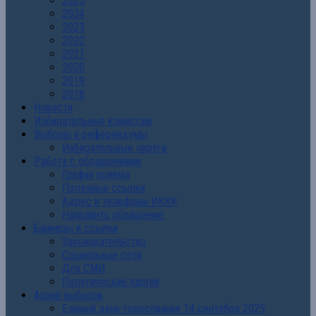
2025
2024
2023
2022
2021
2020
2019
2018
Новости
Избирательные комиссии
Выборы и референдумы
Избирательные округа
Работа с обращениями
График приема
Полезные ссылки
Адрес и телефоны ИККК
Направить обращение
Баннеры и ссылки
Законодательство
Социальные сети
Для СМИ
Политические партии
Архив выборов
Единый день голосования 14 сентября 2025