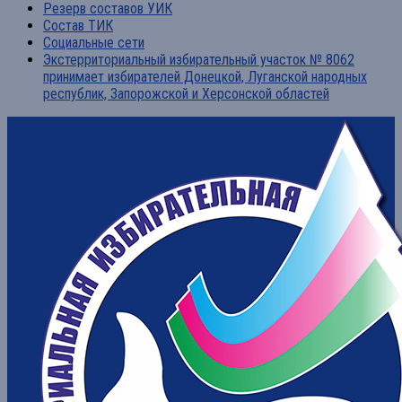
Резерв составов УИК
Состав ТИК
Социальные сети
Экстерриториальный избирательный участок № 8062
принимает избирателей Донецкой, Луганской народных
республик, Запорожской и Херсонской областей