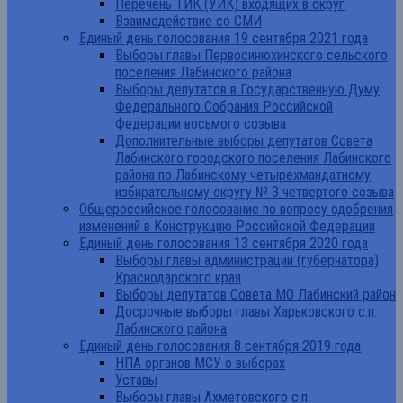
Перечень ТИК (УИК) входящих в округ
Взаимодействие со СМИ
Единый день голосования 19 сентября 2021 года
Выборы главы Первосинюхинского сельского
поселения Лабинского района
Выборы депутатов в Государственную Думу
Федерального Собрания Российской
Федерации восьмого созыва
Дополнительные выборы депутатов Совета
Лабинского городского поселения Лабинского
района по Лабинскому четырехмандатному
избирательному округу № 3 четвертого созыва
Общероссийское голосование по вопросу одобрения
изменений в Конструкцию Российской Федерации
Единый день голосования 13 сентября 2020 года
Выборы главы администрации (губернатора)
Краснодарского края
Выборы депутатов Совета МО Лабинский район
Досрочные выборы главы Харьковского с.п.
Лабинского района
Единый день голосования 8 сентября 2019 года
НПА органов МСУ о выборах
Уставы
Выборы главы Ахметовского с.п.