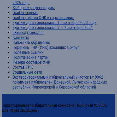
2026 года
Выборы и референдумы
График приема
График работы ОИК и горячая линия
Единый день голосования 10 сентября 2023 года
Единый день голосования 7 — 8 сентября 2024
Законодательство
Контакты
Направить обращение
Перечень ТИК (УИК) входящих в округ
Полезные ссылки
Политические партии
Резерв составов УИК
Состав ТИК
Социальные сети
Экстерриториальный избирательный участок № 8062
принимает избирателей Донецкой, Луганской народных
республик, Запорожской и Херсонской областей
Территориальная избирательная комиссия Лабинская © 2026.
Все права защищены.