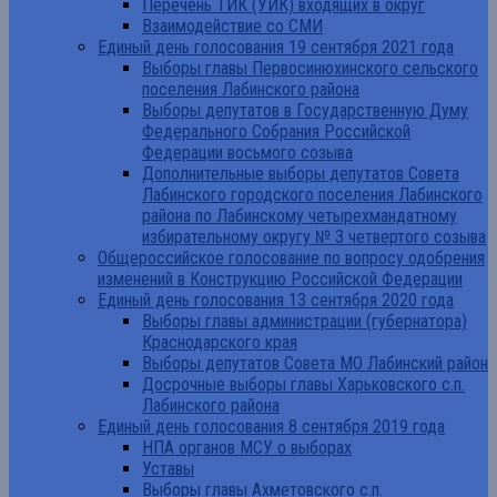
Перечень ТИК (УИК) входящих в округ
Взаимодействие со СМИ
Единый день голосования 19 сентября 2021 года
Выборы главы Первосинюхинского сельского
поселения Лабинского района
Выборы депутатов в Государственную Думу
Федерального Собрания Российской
Федерации восьмого созыва
Дополнительные выборы депутатов Совета
Лабинского городского поселения Лабинского
района по Лабинскому четырехмандатному
избирательному округу № 3 четвертого созыва
Общероссийское голосование по вопросу одобрения
изменений в Конструкцию Российской Федерации
Единый день голосования 13 сентября 2020 года
Выборы главы администрации (губернатора)
Краснодарского края
Выборы депутатов Совета МО Лабинский район
Досрочные выборы главы Харьковского с.п.
Лабинского района
Единый день голосования 8 сентября 2019 года
НПА органов МСУ о выборах
Уставы
Выборы главы Ахметовского с.п.