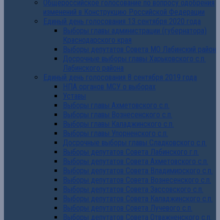
Общероссийское голосование по вопросу одобрения
изменений в Конструкцию Российской Федерации
Единый день голосования 13 сентября 2020 года
Выборы главы администрации (губернатора)
Краснодарского края
Выборы депутатов Совета МО Лабинский район
Досрочные выборы главы Харьковского с.п.
Лабинского района
Единый день голосования 8 сентября 2019 года
НПА органов МСУ о выборах
Уставы
Выборы главы Ахметовского с.п.
Выборы главы Вознесенского с.п.
Выборы главы Каладжинского с.п.
Выборы главы Упорненского с.п.
Досрочные выборы главы Сладковского с.п.
Выборы депутатов Совета Лабинского г.п.
Выборы депутатов Совета Ахметовского с.п.
Выборы депутатов Совета Владимирского с.п.
Выборы депутатов Совета Вознесенского с.п.
Выборы депутатов Совета Зассовского с.п.
Выборы депутатов Совета Каладжинского с.п.
Выборы депутатов Совета Лучевого с.п.
Выборы депутатов Совета Отважненского с.п.