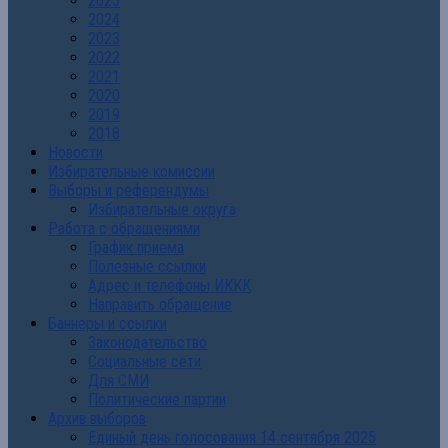
2025
2024
2023
2022
2021
2020
2019
2018
Новости
Избирательные комиссии
Выборы и референдумы
Избирательные округа
Работа с обращениями
График приема
Полезные ссылки
Адрес и телефоны ИККК
Направить обращение
Баннеры и ссылки
Законодательство
Социальные сети
Для СМИ
Политические партии
Архив выборов
Единый день голосования 14 сентября 2025