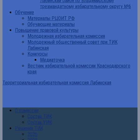
Лабинский район по Владимирскому
трехмандатному избирательному округу №6
Обучение
Материалы РЦОИТ РФ
Обучающие материалы
Повышение правовой культуры
Молодежная избирательная комиссия
Молодежный общественный совет при ТИК
Лабинская
Конкурсы
Медиаточка
Вестник избирательной комиссии Краснодарского
края
Территориальная избирательная комиссия Лабинская
О комиссии
Состав ТИК
Состав УИК
Решения ТИК
2026