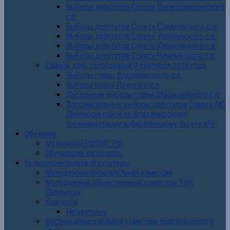
Выборы депутатов Совета Первосинюхинского
с.п.
Выборы депутатов Совета Сладковского с.п.
Выборы депутатов Совета Упорненского с.п.
Выборы депутатов Совета Харьковского с.п.
Выборы депутатов Совета Чамлыкского с.п.
Единый день голосования 9 сентября 2018 года
Выборы главы Владимирского с.п.
Выборы главы Лучевого с.п.
Досрочные выборы главы Отважненского с.п.
Дополнительные выборы депутатов Совета МО
Лабинский район по Владимирскому
трехмандатному избирательному округу №6
Обучение
Материалы РЦОИТ РФ
Обучающие материалы
Повышение правовой культуры
Молодежная избирательная комиссия
Молодежный общественный совет при ТИК
Лабинская
Конкурсы
Медиаточка
Вестник избирательной комиссии Краснодарского