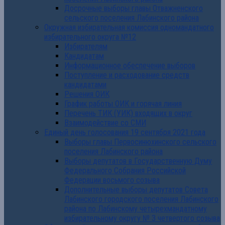
Досрочные выборы главы Отважненского
сельского поселения Лабинского района
Окружная избирательная комиссия одномандатного
избирательного округа №12
Избирателям
Кандидатам
Информационное обеспечение выборов
Поступление и расходование средств
кандидатами
Решения ОИК
График работы ОИК и горячая линия
Перечень ТИК (УИК) входящих в округ
Взаимодействие со СМИ
Единый день голосования 19 сентября 2021 года
Выборы главы Первосинюхинского сельского
поселения Лабинского района
Выборы депутатов в Государственную Думу
Федерального Собрания Российской
Федерации восьмого созыва
Дополнительные выборы депутатов Совета
Лабинского городского поселения Лабинского
района по Лабинскому четырехмандатному
избирательному округу № 3 четвертого созыва