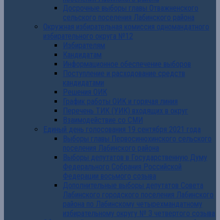
Досрочные выборы главы Отважненского
сельского поселения Лабинского района
Окружная избирательная комиссия одномандатного
избирательного округа №12
Избирателям
Кандидатам
Информационное обеспечение выборов
Поступление и расходование средств
кандидатами
Решения ОИК
График работы ОИК и горячая линия
Перечень ТИК (УИК) входящих в округ
Взаимодействие со СМИ
Единый день голосования 19 сентября 2021 года
Выборы главы Первосинюхинского сельского
поселения Лабинского района
Выборы депутатов в Государственную Думу
Федерального Собрания Российской
Федерации восьмого созыва
Дополнительные выборы депутатов Совета
Лабинского городского поселения Лабинского
района по Лабинскому четырехмандатному
избирательному округу № 3 четвертого созыва