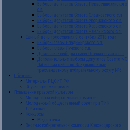
Выборы депутатов Совета Первосинюхинского
с.п.
Выборы депутатов Совета Сладковского с.п.
Выборы депутатов Совета Упорненского с.п.
Выборы депутатов Совета Харьковского с.п.
Выборы депутатов Совета Чамлыкского с.п.
Единый день голосования 9 сентября 2018 года
Выборы главы Владимирского с.п.
Выборы главы Лучевого с.п.
Досрочные выборы главы Отважненского с.п.
Дополнительные выборы депутатов Совета МО
Лабинский район по Владимирскому
трехмандатному избирательному округу №6
Обучение
Материалы РЦОИТ РФ
Обучающие материалы
Повышение правовой культуры
Молодежная избирательная комиссия
Молодежный общественный совет при ТИК
Лабинская
Конкурсы
Медиаточка
Вестник избирательной комиссии Краснодарского