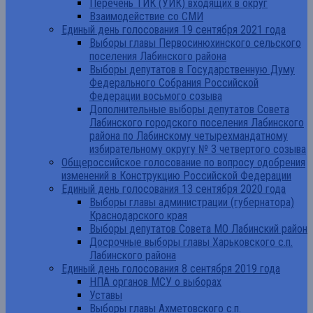
Перечень ТИК (УИК) входящих в округ
Взаимодействие со СМИ
Единый день голосования 19 сентября 2021 года
Выборы главы Первосинюхинского сельского
поселения Лабинского района
Выборы депутатов в Государственную Думу
Федерального Собрания Российской
Федерации восьмого созыва
Дополнительные выборы депутатов Совета
Лабинского городского поселения Лабинского
района по Лабинскому четырехмандатному
избирательному округу № 3 четвертого созыва
Общероссийское голосование по вопросу одобрения
изменений в Конструкцию Российской Федерации
Единый день голосования 13 сентября 2020 года
Выборы главы администрации (губернатора)
Краснодарского края
Выборы депутатов Совета МО Лабинский район
Досрочные выборы главы Харьковского с.п.
Лабинского района
Единый день голосования 8 сентября 2019 года
НПА органов МСУ о выборах
Уставы
Выборы главы Ахметовского с.п.