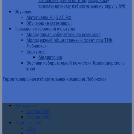
Лабинский район по Владимирскому
трехмандатному избирательному округу №6
Обучение
Материалы РЦОИТ РФ
Обучающие материалы
Повышение правовой культуры
Молодежная избирательная комиссия
Молодежный общественный совет при ТИК
Лабинская
Конкурсы
Медиаточка
Вестник избирательной комиссии Краснодарского
края
Территориальная избирательная комиссия Лабинская
О комиссии
Состав ТИК
Состав УИК
Решения ТИК
2026