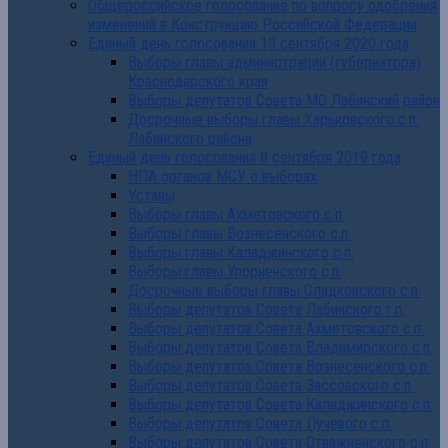
Общероссийское голосование по вопросу одобрения
изменений в Конструкцию Российской Федерации
Единый день голосования 13 сентября 2020 года
Выборы главы администрации (губернатора)
Краснодарского края
Выборы депутатов Совета МО Лабинский район
Досрочные выборы главы Харьковского с.п.
Лабинского района
Единый день голосования 8 сентября 2019 года
НПА органов МСУ о выборах
Уставы
Выборы главы Ахметовского с.п.
Выборы главы Вознесенского с.п.
Выборы главы Каладжинского с.п.
Выборы главы Упорненского с.п.
Досрочные выборы главы Сладковского с.п.
Выборы депутатов Совета Лабинского г.п.
Выборы депутатов Совета Ахметовского с.п.
Выборы депутатов Совета Владимирского с.п.
Выборы депутатов Совета Вознесенского с.п.
Выборы депутатов Совета Зассовского с.п.
Выборы депутатов Совета Каладжинского с.п.
Выборы депутатов Совета Лучевого с.п.
Выборы депутатов Совета Отважненского с.п.