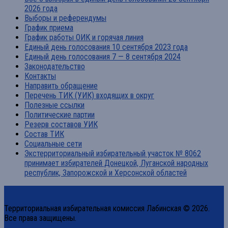
2026 года
Выборы и референдумы
График приема
График работы ОИК и горячая линия
Единый день голосования 10 сентября 2023 года
Единый день голосования 7 — 8 сентября 2024
Законодательство
Контакты
Направить обращение
Перечень ТИК (УИК) входящих в округ
Полезные ссылки
Политические партии
Резерв составов УИК
Состав ТИК
Социальные сети
Экстерриториальный избирательный участок № 8062
принимает избирателей Донецкой, Луганской народных
республик, Запорожской и Херсонской областей
Территориальная избирательная комиссия Лабинская © 2026.
Все права защищены.