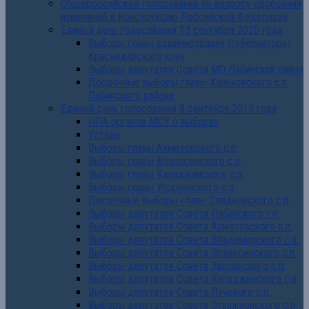
Общероссийское голосование по вопросу одобрения
изменений в Конструкцию Российской Федерации
Единый день голосования 13 сентября 2020 года
Выборы главы администрации (губернатора)
Краснодарского края
Выборы депутатов Совета МО Лабинский район
Досрочные выборы главы Харьковского с.п.
Лабинского района
Единый день голосования 8 сентября 2019 года
НПА органов МСУ о выборах
Уставы
Выборы главы Ахметовского с.п.
Выборы главы Вознесенского с.п.
Выборы главы Каладжинского с.п.
Выборы главы Упорненского с.п.
Досрочные выборы главы Сладковского с.п.
Выборы депутатов Совета Лабинского г.п.
Выборы депутатов Совета Ахметовского с.п.
Выборы депутатов Совета Владимирского с.п.
Выборы депутатов Совета Вознесенского с.п.
Выборы депутатов Совета Зассовского с.п.
Выборы депутатов Совета Каладжинского с.п.
Выборы депутатов Совета Лучевого с.п.
Выборы депутатов Совета Отважненского с.п.