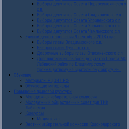
Выборы депутатов Совета Первосинюхинского
с.п.
Выборы депутатов Совета Сладковского с.п.
Выборы депутатов Совета Упорненского с.п.
Выборы депутатов Совета Харьковского с.п.
Выборы депутатов Совета Чамлыкского с.п.
Единый день голосования 9 сентября 2018 года
Выборы главы Владимирского с.п.
Выборы главы Лучевого с.п.
Досрочные выборы главы Отважненского с.п.
Дополнительные выборы депутатов Совета МО
Лабинский район по Владимирскому
трехмандатному избирательному округу №6
Обучение
Материалы РЦОИТ РФ
Обучающие материалы
Повышение правовой культуры
Молодежная избирательная комиссия
Молодежный общественный совет при ТИК
Лабинская
Конкурсы
Медиаточка
Вестник избирательной комиссии Краснодарского