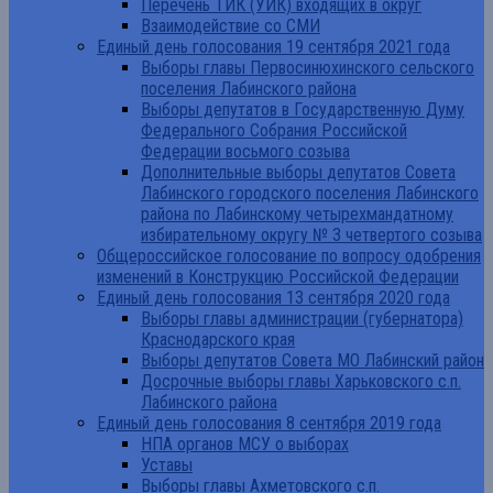
Перечень ТИК (УИК) входящих в округ
Взаимодействие со СМИ
Единый день голосования 19 сентября 2021 года
Выборы главы Первосинюхинского сельского
поселения Лабинского района
Выборы депутатов в Государственную Думу
Федерального Собрания Российской
Федерации восьмого созыва
Дополнительные выборы депутатов Совета
Лабинского городского поселения Лабинского
района по Лабинскому четырехмандатному
избирательному округу № 3 четвертого созыва
Общероссийское голосование по вопросу одобрения
изменений в Конструкцию Российской Федерации
Единый день голосования 13 сентября 2020 года
Выборы главы администрации (губернатора)
Краснодарского края
Выборы депутатов Совета МО Лабинский район
Досрочные выборы главы Харьковского с.п.
Лабинского района
Единый день голосования 8 сентября 2019 года
НПА органов МСУ о выборах
Уставы
Выборы главы Ахметовского с.п.