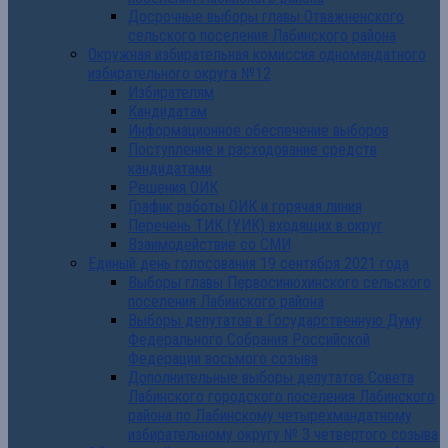
Досрочные выборы главы Отважненского
сельского поселения Лабинского района
Окружная избирательная комиссия одномандатного
избирательного округа №12
Избирателям
Кандидатам
Информационное обеспечение выборов
Поступление и расходование средств
кандидатами
Решения ОИК
График работы ОИК и горячая линия
Перечень ТИК (УИК) входящих в округ
Взаимодействие со СМИ
Единый день голосования 19 сентября 2021 года
Выборы главы Первосинюхинского сельского
поселения Лабинского района
Выборы депутатов в Государственную Думу
Федерального Собрания Российской
Федерации восьмого созыва
Дополнительные выборы депутатов Совета
Лабинского городского поселения Лабинского
района по Лабинскому четырехмандатному
избирательному округу № 3 четвертого созыва