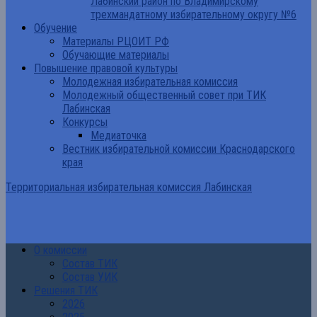
Лабинский район по Владимирскому
трехмандатному избирательному округу №6
Обучение
Материалы РЦОИТ РФ
Обучающие материалы
Повышение правовой культуры
Молодежная избирательная комиссия
Молодежный общественный совет при ТИК
Лабинская
Конкурсы
Медиаточка
Вестник избирательной комиссии Краснодарского
края
Территориальная избирательная комиссия Лабинская
О комиссии
Состав ТИК
Состав УИК
Решения ТИК
2026