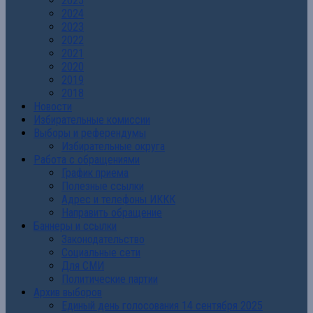
2025
2024
2023
2022
2021
2020
2019
2018
Новости
Избирательные комиссии
Выборы и референдумы
Избирательные округа
Работа с обращениями
График приема
Полезные ссылки
Адрес и телефоны ИККК
Направить обращение
Баннеры и ссылки
Законодательство
Социальные сети
Для СМИ
Политические партии
Архив выборов
Единый день голосования 14 сентября 2025