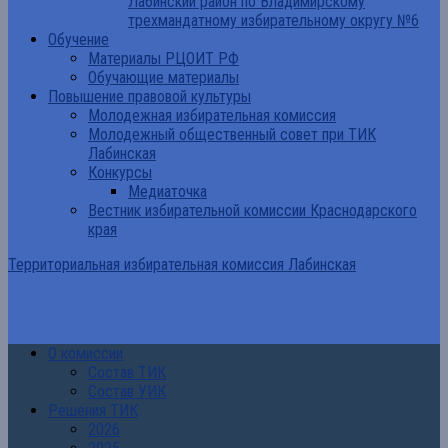
Лабинский район по Владимирскому
трехмандатному избирательному округу №6
Обучение
Материалы РЦОИТ РФ
Обучающие материалы
Повышение правовой культуры
Молодежная избирательная комиссия
Молодежный общественный совет при ТИК
Лабинская
Конкурсы
Медиаточка
Вестник избирательной комиссии Краснодарского
края
Территориальная избирательная комиссия Лабинская
О комиссии
Состав ТИК
Состав УИК
Решения ТИК
2026