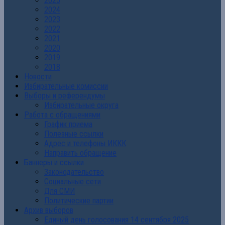
2025
2024
2023
2022
2021
2020
2019
2018
Новости
Избирательные комиссии
Выборы и референдумы
Избирательные округа
Работа с обращениями
График приема
Полезные ссылки
Адрес и телефоны ИККК
Направить обращение
Баннеры и ссылки
Законодательство
Социальные сети
Для СМИ
Политические партии
Архив выборов
Единый день голосования 14 сентября 2025