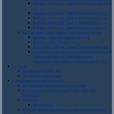
Выборы депутатов Совета Первосинюхинского
с.п.
Выборы депутатов Совета Сладковского с.п.
Выборы депутатов Совета Упорненского с.п.
Выборы депутатов Совета Харьковского с.п.
Выборы депутатов Совета Чамлыкского с.п.
Единый день голосования 9 сентября 2018 года
Выборы главы Владимирского с.п.
Выборы главы Лучевого с.п.
Досрочные выборы главы Отважненского с.п.
Дополнительные выборы депутатов Совета МО
Лабинский район по Владимирскому
трехмандатному избирательному округу №6
Обучение
Материалы РЦОИТ РФ
Обучающие материалы
Повышение правовой культуры
Молодежная избирательная комиссия
Молодежный общественный совет при ТИК
Лабинская
Конкурсы
Медиаточка
Вестник избирательной комиссии Краснодарского