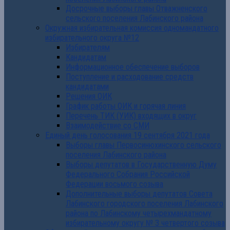
Досрочные выборы главы Отважненского
сельского поселения Лабинского района
Окружная избирательная комиссия одномандатного
избирательного округа №12
Избирателям
Кандидатам
Информационное обеспечение выборов
Поступление и расходование средств
кандидатами
Решения ОИК
График работы ОИК и горячая линия
Перечень ТИК (УИК) входящих в округ
Взаимодействие со СМИ
Единый день голосования 19 сентября 2021 года
Выборы главы Первосинюхинского сельского
поселения Лабинского района
Выборы депутатов в Государственную Думу
Федерального Собрания Российской
Федерации восьмого созыва
Дополнительные выборы депутатов Совета
Лабинского городского поселения Лабинского
района по Лабинскому четырехмандатному
избирательному округу № 3 четвертого созыва