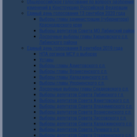
Общероссийское голосование по вопросу одобрения
изменений в Конструкцию Российской Федерации
Единый день голосования 13 сентября 2020 года
Выборы главы администрации (губернатора)
Краснодарского края
Выборы депутатов Совета МО Лабинский район
Досрочные выборы главы Харьковского с.п.
Лабинского района
Единый день голосования 8 сентября 2019 года
НПА органов МСУ о выборах
Уставы
Выборы главы Ахметовского с.п.
Выборы главы Вознесенского с.п.
Выборы главы Каладжинского с.п.
Выборы главы Упорненского с.п.
Досрочные выборы главы Сладковского с.п.
Выборы депутатов Совета Лабинского г.п.
Выборы депутатов Совета Ахметовского с.п.
Выборы депутатов Совета Владимирского с.п.
Выборы депутатов Совета Вознесенского с.п.
Выборы депутатов Совета Зассовского с.п.
Выборы депутатов Совета Каладжинского с.п.
Выборы депутатов Совета Лучевого с.п.
Выборы депутатов Совета Отважненского с.п.