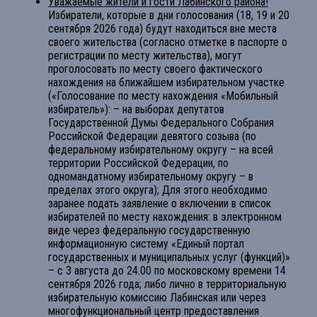
Уважаемые жители и гости Лабинского района!
Избиратели, которые в дни голосования (18, 19 и 20
сентября 2026 года) будут находиться вне места
своего жительства (согласно отметке в паспорте о
регистрации по месту жительства), могут
проголосовать по месту своего фактического
нахождения на ближайшем избирательном участке
(«Голосование по месту нахождения «Мобильный
избиратель»): – на выборах депутатов
Государственной Думы Федерального Собрания
Российской Федерации девятого созыва (по
федеральному избирательному округу – на всей
территории Российской Федерации, по
одномандатному избирательному округу – в
пределах этого округа); Для этого необходимо
заранее подать заявление о включении в список
избирателей по месту нахождения: в электронном
виде через федеральную государственную
информационную систему «Единый портал
государственных и муниципальных услуг (функций)»
– с 3 августа до 24.00 по московскому времени 14
сентября 2026 года; либо лично в территориальную
избирательную комиссию Лабинская или через
многофункциональный центр предоставления