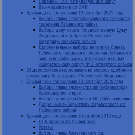
Перечень ТИК (УИК) входящих в округ
Взаимодействие со СМИ
Единый день голосования 19 сентября 2021 года
Выборы главы Первосинюхинского сельского
поселения Лабинского района
Выборы депутатов в Государственную Думу
Федерального Собрания Российской
Федерации восьмого созыва
Дополнительные выборы депутатов Совета
Лабинского городского поселения Лабинского
района по Лабинскому четырехмандатному
избирательному округу № 3 четвертого созыва
Общероссийское голосование по вопросу одобрения
изменений в Конструкцию Российской Федерации
Единый день голосования 13 сентября 2020 года
Выборы главы администрации (губернатора)
Краснодарского края
Выборы депутатов Совета МО Лабинский район
Досрочные выборы главы Харьковского с.п.
Лабинского района
Единый день голосования 8 сентября 2019 года
НПА органов МСУ о выборах
Уставы
Выборы главы Ахметовского с.п.