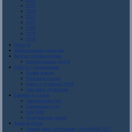
2025
2024
2023
2022
2021
2020
2019
2018
Новости
Избирательные комиссии
Выборы и референдумы
Избирательные округа
Работа с обращениями
График приема
Полезные ссылки
Адрес и телефоны ИККК
Направить обращение
Баннеры и ссылки
Законодательство
Социальные сети
Для СМИ
Политические партии
Архив выборов
Единый день голосования 14 сентября 2025