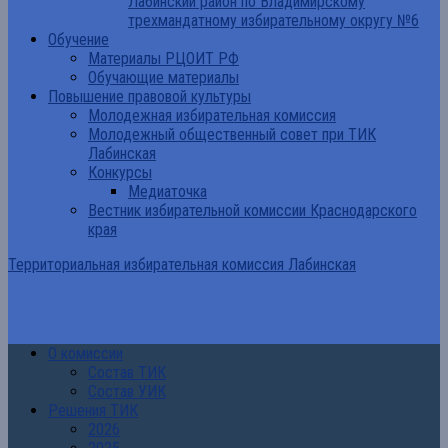
Лабинский район по Владимирскому
трехмандатному избирательному округу №6
Обучение
Материалы РЦОИТ РФ
Обучающие материалы
Повышение правовой культуры
Молодежная избирательная комиссия
Молодежный общественный совет при ТИК
Лабинская
Конкурсы
Медиаточка
Вестник избирательной комиссии Краснодарского
края
Территориальная избирательная комиссия Лабинская
О комиссии
Состав ТИК
Состав УИК
Решения ТИК
2026