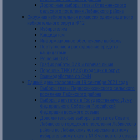
Досрочные выборы главы Отважненского
сельского поселения Лабинского района
Окружная избирательная комиссия одномандатного
избирательного округа №12
Избирателям
Кандидатам
Информационное обеспечение выборов
Поступление и расходование средств
кандидатами
Решения ОИК
График работы ОИК и горячая линия
Перечень ТИК (УИК) входящих в округ
Взаимодействие со СМИ
Единый день голосования 19 сентября 2021 года
Выборы главы Первосинюхинского сельского
поселения Лабинского района
Выборы депутатов в Государственную Думу
Федерального Собрания Российской
Федерации восьмого созыва
Дополнительные выборы депутатов Совета
Лабинского городского поселения Лабинского
района по Лабинскому четырехмандатному
избирательному округу № 3 четвертого созыва