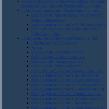
Общероссийское голосование по вопросу одобрения
изменений в Конструкцию Российской Федерации
Единый день голосования 13 сентября 2020 года
Выборы главы администрации (губернатора)
Краснодарского края
Выборы депутатов Совета МО Лабинский район
Досрочные выборы главы Харьковского с.п.
Лабинского района
Единый день голосования 8 сентября 2019 года
НПА органов МСУ о выборах
Уставы
Выборы главы Ахметовского с.п.
Выборы главы Вознесенского с.п.
Выборы главы Каладжинского с.п.
Выборы главы Упорненского с.п.
Досрочные выборы главы Сладковского с.п.
Выборы депутатов Совета Лабинского г.п.
Выборы депутатов Совета Ахметовского с.п.
Выборы депутатов Совета Владимирского с.п.
Выборы депутатов Совета Вознесенского с.п.
Выборы депутатов Совета Зассовского с.п.
Выборы депутатов Совета Каладжинского с.п.
Выборы депутатов Совета Лучевого с.п.
Выборы депутатов Совета Отважненского с.п.