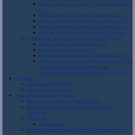
Выборы депутатов Совета Первосинюхинского
с.п.
Выборы депутатов Совета Сладковского с.п.
Выборы депутатов Совета Упорненского с.п.
Выборы депутатов Совета Харьковского с.п.
Выборы депутатов Совета Чамлыкского с.п.
Единый день голосования 9 сентября 2018 года
Выборы главы Владимирского с.п.
Выборы главы Лучевого с.п.
Досрочные выборы главы Отважненского с.п.
Дополнительные выборы депутатов Совета МО
Лабинский район по Владимирскому
трехмандатному избирательному округу №6
Обучение
Материалы РЦОИТ РФ
Обучающие материалы
Повышение правовой культуры
Молодежная избирательная комиссия
Молодежный общественный совет при ТИК
Лабинская
Конкурсы
Медиаточка
Вестник избирательной комиссии Краснодарского