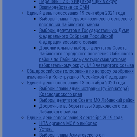
Перечень ТИК (УИК) входящих в округ
Взаимодействие со СМИ
Единый день голосования 19 сентября 2021 года
Выборы главы Первосинюхинского сельского
поселения Лабинского района
Выборы депутатов в Государственную Думу
Федерального Собрания Российской
Федерации восьмого созыва
Дополнительные выборы депутатов Совета
Лабинского городского поселения Лабинского
района по Лабинскому четырехмандатному
избирательному округу № 3 четвертого созыва
Общероссийское голосование по вопросу одобрения
изменений в Конструкцию Российской Федерации
Единый день голосования 13 сентября 2020 года
Выборы главы администрации (губернатора)
Краснодарского края
Выборы депутатов Совета МО Лабинский район
Досрочные выборы главы Харьковского с.п.
Лабинского района
Единый день голосования 8 сентября 2019 года
НПА органов МСУ о выборах
Уставы
Выборы главы Ахметовского с.п.