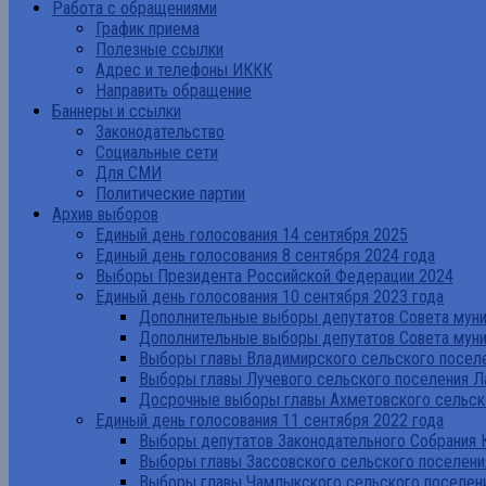
Работа с обращениями
График приема
Полезные ссылки
Адрес и телефоны ИККК
Направить обращение
Баннеры и ссылки
Законодательство
Социальные сети
Для СМИ
Политические партии
Архив выборов
Единый день голосования 14 сентября 2025
Единый день голосования 8 сентября 2024 года
Выборы Президента Российской Федерации 2024
Единый день голосования 10 сентября 2023 года
Дополнительные выборы депутатов Совета муниц
Дополнительные выборы депутатов Совета муни
Выборы главы Владимирского сельского поселе
Выборы главы Лучевого сельского поселения Л
Досрочные выборы главы Ахметовского сельско
Единый день голосования 11 сентября 2022 года
Выборы депутатов Законодательного Собрания 
Выборы главы Зассовского сельского поселени
Выборы главы Чамлыкского сельского поселени