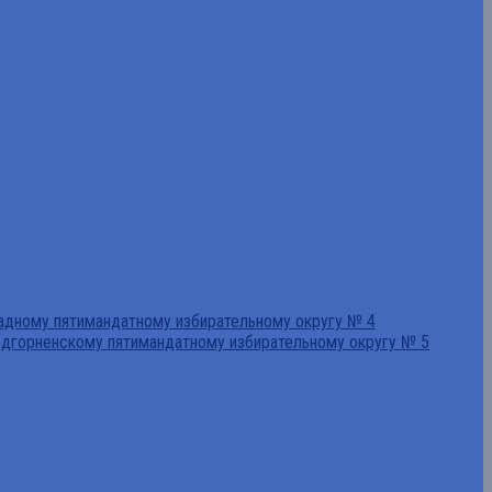
падному пятимандатному избирательному округу № 4
едгорненскому пятимандатному избирательному округу № 5