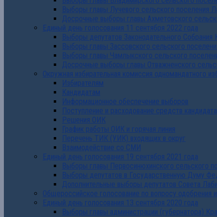
Выборы главы Владимирского сельского поселе
Выборы главы Лучевого сельского поселения Л
Досрочные выборы главы Ахметовского сельско
Единый день голосования 11 сентября 2022 года
Выборы депутатов Законодательного Собрания 
Выборы главы Зассовского сельского поселени
Выборы главы Чамлыкского сельского поселени
Досрочные выборы главы Отважненского сельск
Окружная избирательная комиссия одномандатного из
Избирателям
Кандидатам
Информационное обеспечение выборов
Поступление и расходование средств кандидат
Решения ОИК
График работы ОИК и горячая линия
Перечень ТИК (УИК) входящих в округ
Взаимодействие со СМИ
Единый день голосования 19 сентября 2021 года
Выборы главы Первосинюхинского сельского по
Выборы депутатов в Государственную Думу Фе
Дополнительные выборы депутатов Совета Лаби
Общероссийское голосование по вопросу одобрения 
Единый день голосования 13 сентября 2020 года
Выборы главы администрации (губернатора) Кр