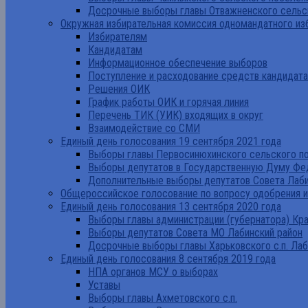
Досрочные выборы главы Отважненского сельск
Окружная избирательная комиссия одномандатного из
Избирателям
Кандидатам
Информационное обеспечение выборов
Поступление и расходование средств кандидат
Решения ОИК
График работы ОИК и горячая линия
Перечень ТИК (УИК) входящих в округ
Взаимодействие со СМИ
Единый день голосования 19 сентября 2021 года
Выборы главы Первосинюхинского сельского по
Выборы депутатов в Государственную Думу Фе
Дополнительные выборы депутатов Совета Лаби
Общероссийское голосование по вопросу одобрения 
Единый день голосования 13 сентября 2020 года
Выборы главы администрации (губернатора) Кр
Выборы депутатов Совета МО Лабинский район
Досрочные выборы главы Харьковского с.п. Лаб
Единый день голосования 8 сентября 2019 года
НПА органов МСУ о выборах
Уставы
Выборы главы Ахметовского с.п.