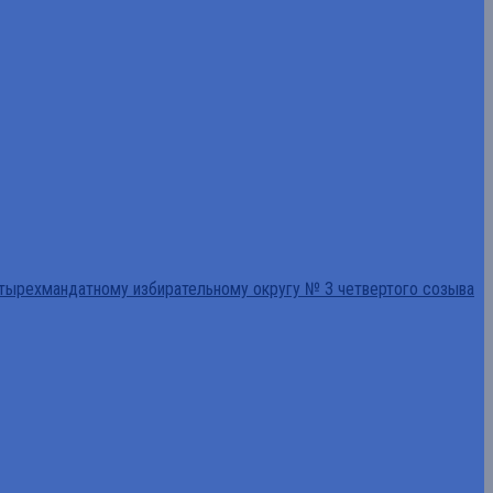
тырехмандатному избирательному округу № 3 четвертого созыва