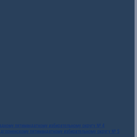
падному пятимандатному избирательному округу № 4
едгорненскому пятимандатному избирательному округу № 5