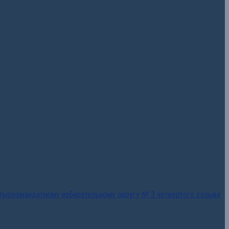
тырехмандатному избирательному округу № 3 четвертого созыва