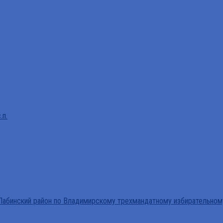
.п.
абинский район по Владимирскому трехмандатному избирательном