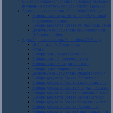
Общероссийское голосование по вопросу одобрения
изменений в Конструкцию Российской Федерации
Единый день голосования 13 сентября 2020 года
Выборы главы администрации (губернатора)
Краснодарского края
Выборы депутатов Совета МО Лабинский район
Досрочные выборы главы Харьковского с.п.
Лабинского района
Единый день голосования 8 сентября 2019 года
НПА органов МСУ о выборах
Уставы
Выборы главы Ахметовского с.п.
Выборы главы Вознесенского с.п.
Выборы главы Каладжинского с.п.
Выборы главы Упорненского с.п.
Досрочные выборы главы Сладковского с.п.
Выборы депутатов Совета Лабинского г.п.
Выборы депутатов Совета Ахметовского с.п.
Выборы депутатов Совета Владимирского с.п.
Выборы депутатов Совета Вознесенского с.п.
Выборы депутатов Совета Зассовского с.п.
Выборы депутатов Совета Каладжинского с.п.
Выборы депутатов Совета Лучевого с.п.
Выборы депутатов Совета Отважненского с.п.