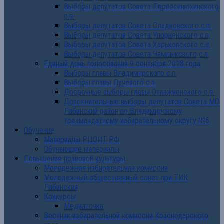
Выборы депутатов Совета Первосинюхинского
с.п.
Выборы депутатов Совета Сладковского с.п.
Выборы депутатов Совета Упорненского с.п.
Выборы депутатов Совета Харьковского с.п.
Выборы депутатов Совета Чамлыкского с.п.
Единый день голосования 9 сентября 2018 года
Выборы главы Владимирского с.п.
Выборы главы Лучевого с.п.
Досрочные выборы главы Отважненского с.п.
Дополнительные выборы депутатов Совета МО
Лабинский район по Владимирскому
трехмандатному избирательному округу №6
Обучение
Материалы РЦОИТ РФ
Обучающие материалы
Повышение правовой культуры
Молодежная избирательная комиссия
Молодежный общественный совет при ТИК
Лабинская
Конкурсы
Медиаточка
Вестник избирательной комиссии Краснодарского