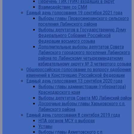
Перечень ТИК (УИК) входящих в округ
Взаимодействие со СМИ
Единый день голосования 19 сентября 2021 года
Выборы главы Первосинюхинского сельского
поселения Лабинского района
Выборы депутатов в Государственную Думу
Федерального Собрания Российской
Федерации восьмого созыва
Дополнительные выборы депутатов Совета
Лабинского городского поселения Лабинского
района по Лабинскому четырехмандатному
избирательному округу № 3 четвертого созыва
Общероссийское голосование по вопросу одобрения
изменений в Конструкцию Российской Федерации
Единый день голосования 13 сентября 2020 года
Выборы главы администрации (губернатора)
Краснодарского края
Выборы депутатов Совета МО Лабинский район
Досрочные выборы главы Харьковского с.п.
Лабинского района
Единый день голосования 8 сентября 2019 года
НПА органов МСУ о выборах
Уставы
Выборы главы Ахметовского с.п.