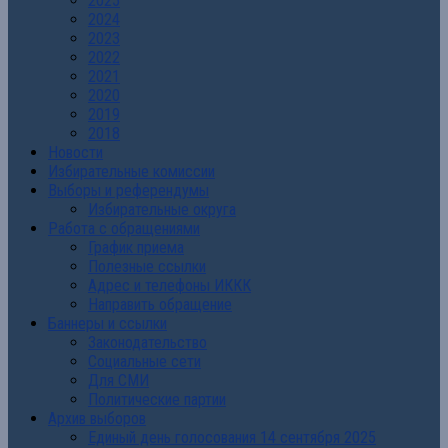
2025
2024
2023
2022
2021
2020
2019
2018
Новости
Избирательные комиссии
Выборы и референдумы
Избирательные округа
Работа с обращениями
График приема
Полезные ссылки
Адрес и телефоны ИККК
Направить обращение
Баннеры и ссылки
Законодательство
Социальные сети
Для СМИ
Политические партии
Архив выборов
Единый день голосования 14 сентября 2025