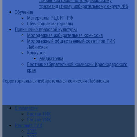
Лабинский район по Владимирскому
трехмандатному избирательному округу №6
Обучение
Материалы РЦОИТ РФ
Обучающие материалы
Повышение правовой культуры
Молодежная избирательная комиссия
Молодежный общественный совет при ТИК
Лабинская
Конкурсы
Медиаточка
Вестник избирательной комиссии Краснодарского
края
Территориальная избирательная комиссия Лабинская
О комиссии
Состав ТИК
Состав УИК
Решения ТИК
2026