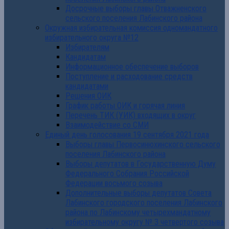
Досрочные выборы главы Отважненского
сельского поселения Лабинского района
Окружная избирательная комиссия одномандатного
избирательного округа №12
Избирателям
Кандидатам
Информационное обеспечение выборов
Поступление и расходование средств
кандидатами
Решения ОИК
График работы ОИК и горячая линия
Перечень ТИК (УИК) входящих в округ
Взаимодействие со СМИ
Единый день голосования 19 сентября 2021 года
Выборы главы Первосинюхинского сельского
поселения Лабинского района
Выборы депутатов в Государственную Думу
Федерального Собрания Российской
Федерации восьмого созыва
Дополнительные выборы депутатов Совета
Лабинского городского поселения Лабинского
района по Лабинскому четырехмандатному
избирательному округу № 3 четвертого созыва