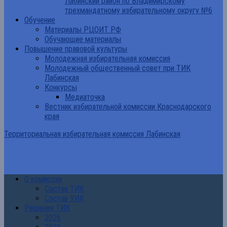
Лабинский район по Владимирскому
трехмандатному избирательному округу №6
Обучение
Материалы РЦОИТ РФ
Обучающие материалы
Повышение правовой культуры
Молодежная избирательная комиссия
Молодежный общественный совет при ТИК
Лабинская
Конкурсы
Медиаточка
Вестник избирательной комиссии Краснодарского
края
Территориальная избирательная комиссия Лабинская
О комиссии
Состав ТИК
Состав УИК
Решения ТИК
2026