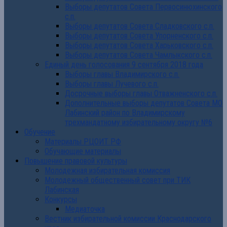
Выборы депутатов Совета Первосинюхинского
с.п.
Выборы депутатов Совета Сладковского с.п.
Выборы депутатов Совета Упорненского с.п.
Выборы депутатов Совета Харьковского с.п.
Выборы депутатов Совета Чамлыкского с.п.
Единый день голосования 9 сентября 2018 года
Выборы главы Владимирского с.п.
Выборы главы Лучевого с.п.
Досрочные выборы главы Отважненского с.п.
Дополнительные выборы депутатов Совета МО
Лабинский район по Владимирскому
трехмандатному избирательному округу №6
Обучение
Материалы РЦОИТ РФ
Обучающие материалы
Повышение правовой культуры
Молодежная избирательная комиссия
Молодежный общественный совет при ТИК
Лабинская
Конкурсы
Медиаточка
Вестник избирательной комиссии Краснодарского