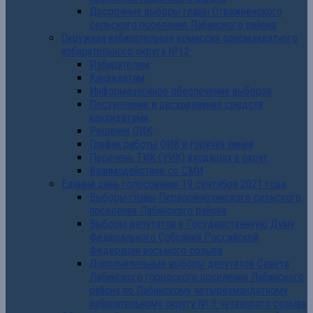
Досрочные выборы главы Отважненского
сельского поселения Лабинского района
Окружная избирательная комиссия одномандатного
избирательного округа №12
Избирателям
Кандидатам
Информационное обеспечение выборов
Поступление и расходование средств
кандидатами
Решения ОИК
График работы ОИК и горячая линия
Перечень ТИК (УИК) входящих в округ
Взаимодействие со СМИ
Единый день голосования 19 сентября 2021 года
Выборы главы Первосинюхинского сельского
поселения Лабинского района
Выборы депутатов в Государственную Думу
Федерального Собрания Российской
Федерации восьмого созыва
Дополнительные выборы депутатов Совета
Лабинского городского поселения Лабинского
района по Лабинскому четырехмандатному
избирательному округу № 3 четвертого созыва