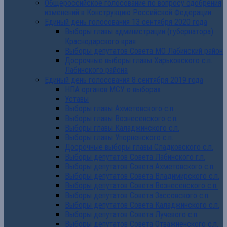
Общероссийское голосование по вопросу одобрения
изменений в Конструкцию Российской Федерации
Единый день голосования 13 сентября 2020 года
Выборы главы администрации (губернатора)
Краснодарского края
Выборы депутатов Совета МО Лабинский район
Досрочные выборы главы Харьковского с.п.
Лабинского района
Единый день голосования 8 сентября 2019 года
НПА органов МСУ о выборах
Уставы
Выборы главы Ахметовского с.п.
Выборы главы Вознесенского с.п.
Выборы главы Каладжинского с.п.
Выборы главы Упорненского с.п.
Досрочные выборы главы Сладковского с.п.
Выборы депутатов Совета Лабинского г.п.
Выборы депутатов Совета Ахметовского с.п.
Выборы депутатов Совета Владимирского с.п.
Выборы депутатов Совета Вознесенского с.п.
Выборы депутатов Совета Зассовского с.п.
Выборы депутатов Совета Каладжинского с.п.
Выборы депутатов Совета Лучевого с.п.
Выборы депутатов Совета Отважненского с.п.