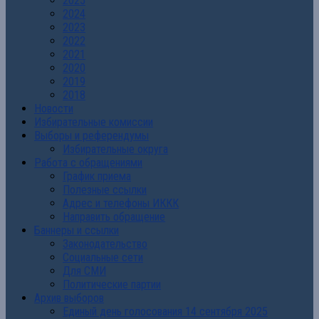
2025
2024
2023
2022
2021
2020
2019
2018
Новости
Избирательные комиссии
Выборы и референдумы
Избирательные округа
Работа с обращениями
График приема
Полезные ссылки
Адрес и телефоны ИККК
Направить обращение
Баннеры и ссылки
Законодательство
Социальные сети
Для СМИ
Политические партии
Архив выборов
Единый день голосования 14 сентября 2025