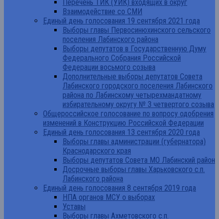
Перечень ТИК (УИК) входящих в округ
Взаимодействие со СМИ
Единый день голосования 19 сентября 2021 года
Выборы главы Первосинюхинского сельского
поселения Лабинского района
Выборы депутатов в Государственную Думу
Федерального Собрания Российской
Федерации восьмого созыва
Дополнительные выборы депутатов Совета
Лабинского городского поселения Лабинского
района по Лабинскому четырехмандатному
избирательному округу № 3 четвертого созыва
Общероссийское голосование по вопросу одобрения
изменений в Конструкцию Российской Федерации
Единый день голосования 13 сентября 2020 года
Выборы главы администрации (губернатора)
Краснодарского края
Выборы депутатов Совета МО Лабинский район
Досрочные выборы главы Харьковского с.п.
Лабинского района
Единый день голосования 8 сентября 2019 года
НПА органов МСУ о выборах
Уставы
Выборы главы Ахметовского с.п.