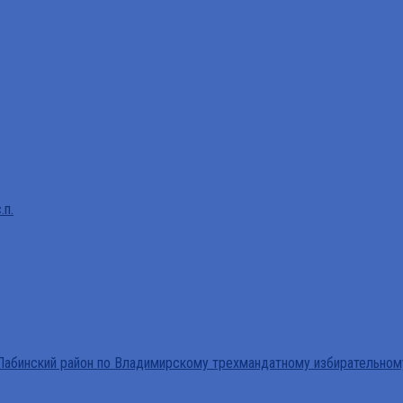
.п.
абинский район по Владимирскому трехмандатному избирательном