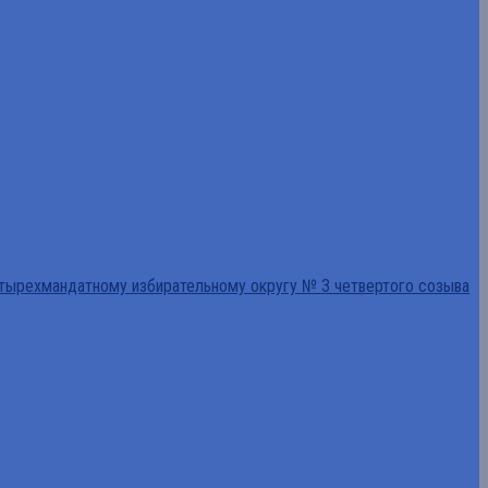
тырехмандатному избирательному округу № 3 четвертого созыва