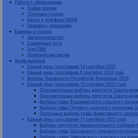
Работа с обращениями
График приема
Полезные ссылки
Адрес и телефоны ИККК
Направить обращение
Баннеры и ссылки
Законодательство
Социальные сети
Для СМИ
Политические партии
Архив выборов
Единый день голосования 14 сентября 2025
Единый день голосования 8 сентября 2024 года
Выборы Президента Российской Федерации 2024
Единый день голосования 10 сентября 2023 года
Дополнительные выборы депутатов Совета муниц
Дополнительные выборы депутатов Совета муни
Выборы главы Владимирского сельского поселе
Выборы главы Лучевого сельского поселения Л
Досрочные выборы главы Ахметовского сельско
Единый день голосования 11 сентября 2022 года
Выборы депутатов Законодательного Собрания 
Выборы главы Зассовского сельского поселени
Выборы главы Чамлыкского сельского поселени