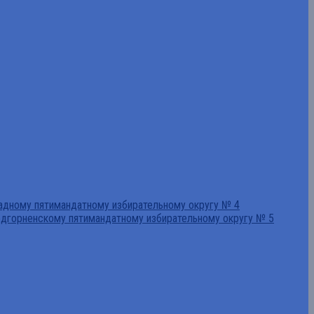
падному пятимандатному избирательному округу № 4
едгорненскому пятимандатному избирательному округу № 5