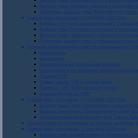
Выборы главы Владимирского сельского поселе
Выборы главы Лучевого сельского поселения Л
Досрочные выборы главы Ахметовского сельско
Единый день голосования 11 сентября 2022 года
Выборы депутатов Законодательного Собрания 
Выборы главы Зассовского сельского поселени
Выборы главы Чамлыкского сельского поселени
Досрочные выборы главы Отважненского сельск
Окружная избирательная комиссия одномандатного из
Избирателям
Кандидатам
Информационное обеспечение выборов
Поступление и расходование средств кандидат
Решения ОИК
График работы ОИК и горячая линия
Перечень ТИК (УИК) входящих в округ
Взаимодействие со СМИ
Единый день голосования 19 сентября 2021 года
Выборы главы Первосинюхинского сельского по
Выборы депутатов в Государственную Думу Фе
Дополнительные выборы депутатов Совета Лаби
Общероссийское голосование по вопросу одобрения 
Единый день голосования 13 сентября 2020 года
Выборы главы администрации (губернатора) Кр