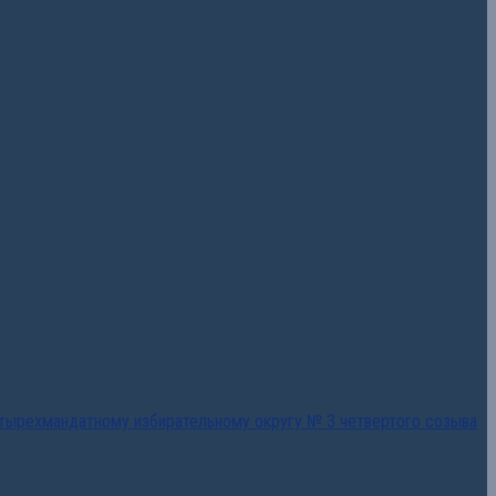
тырехмандатному избирательному округу № 3 четвертого созыва