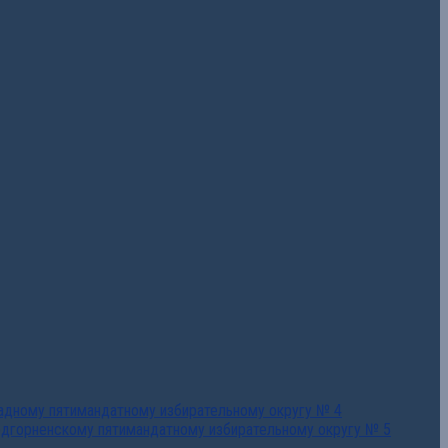
падному пятимандатному избирательному округу № 4
едгорненскому пятимандатному избирательному округу № 5