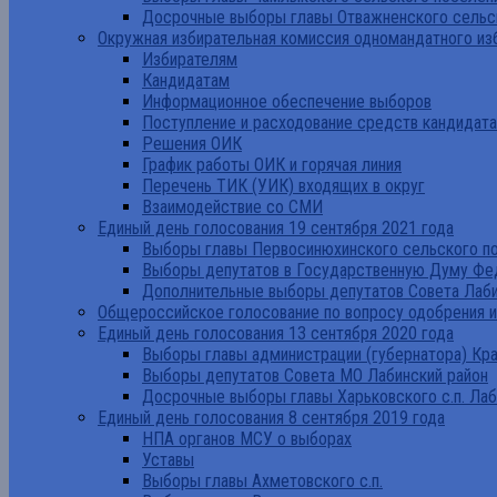
Досрочные выборы главы Отважненского сельск
Окружная избирательная комиссия одномандатного из
Избирателям
Кандидатам
Информационное обеспечение выборов
Поступление и расходование средств кандидат
Решения ОИК
График работы ОИК и горячая линия
Перечень ТИК (УИК) входящих в округ
Взаимодействие со СМИ
Единый день голосования 19 сентября 2021 года
Выборы главы Первосинюхинского сельского по
Выборы депутатов в Государственную Думу Фе
Дополнительные выборы депутатов Совета Лаби
Общероссийское голосование по вопросу одобрения 
Единый день голосования 13 сентября 2020 года
Выборы главы администрации (губернатора) Кр
Выборы депутатов Совета МО Лабинский район
Досрочные выборы главы Харьковского с.п. Лаб
Единый день голосования 8 сентября 2019 года
НПА органов МСУ о выборах
Уставы
Выборы главы Ахметовского с.п.