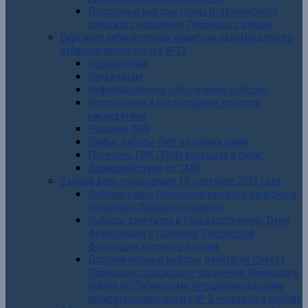
Досрочные выборы главы Отважненского
сельского поселения Лабинского района
Окружная избирательная комиссия одномандатного
избирательного округа №12
Избирателям
Кандидатам
Информационное обеспечение выборов
Поступление и расходование средств
кандидатами
Решения ОИК
График работы ОИК и горячая линия
Перечень ТИК (УИК) входящих в округ
Взаимодействие со СМИ
Единый день голосования 19 сентября 2021 года
Выборы главы Первосинюхинского сельского
поселения Лабинского района
Выборы депутатов в Государственную Думу
Федерального Собрания Российской
Федерации восьмого созыва
Дополнительные выборы депутатов Совета
Лабинского городского поселения Лабинского
района по Лабинскому четырехмандатному
избирательному округу № 3 четвертого созыва