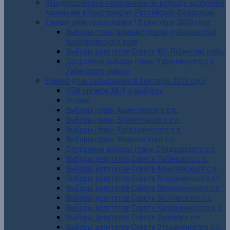
Общероссийское голосование по вопросу одобрения
изменений в Конструкцию Российской Федерации
Единый день голосования 13 сентября 2020 года
Выборы главы администрации (губернатора)
Краснодарского края
Выборы депутатов Совета МО Лабинский район
Досрочные выборы главы Харьковского с.п.
Лабинского района
Единый день голосования 8 сентября 2019 года
НПА органов МСУ о выборах
Уставы
Выборы главы Ахметовского с.п.
Выборы главы Вознесенского с.п.
Выборы главы Каладжинского с.п.
Выборы главы Упорненского с.п.
Досрочные выборы главы Сладковского с.п.
Выборы депутатов Совета Лабинского г.п.
Выборы депутатов Совета Ахметовского с.п.
Выборы депутатов Совета Владимирского с.п.
Выборы депутатов Совета Вознесенского с.п.
Выборы депутатов Совета Зассовского с.п.
Выборы депутатов Совета Каладжинского с.п.
Выборы депутатов Совета Лучевого с.п.
Выборы депутатов Совета Отважненского с.п.