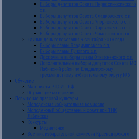
Выборы депутатов Совета Первосинюхинского
с.п.
Выборы депутатов Совета Сладковского с.п.
Выборы депутатов Совета Упорненского с.п.
Выборы депутатов Совета Харьковского с.п.
Выборы депутатов Совета Чамлыкского с.п.
Единый день голосования 9 сентября 2018 года
Выборы главы Владимирского с.п.
Выборы главы Лучевого с.п.
Досрочные выборы главы Отважненского с.п.
Дополнительные выборы депутатов Совета МО
Лабинский район по Владимирскому
трехмандатному избирательному округу №6
Обучение
Материалы РЦОИТ РФ
Обучающие материалы
Повышение правовой культуры
Молодежная избирательная комиссия
Молодежный общественный совет при ТИК
Лабинская
Конкурсы
Медиаточка
Вестник избирательной комиссии Краснодарского