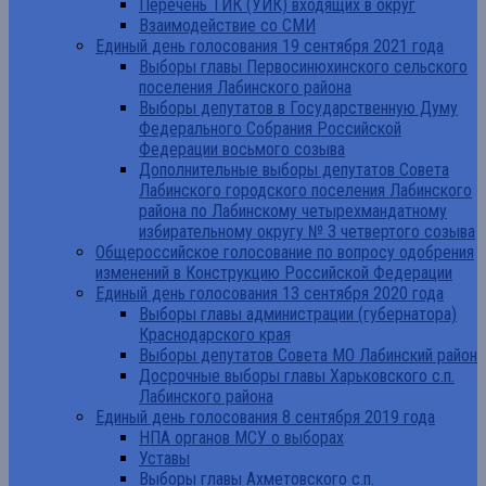
Перечень ТИК (УИК) входящих в округ
Взаимодействие со СМИ
Единый день голосования 19 сентября 2021 года
Выборы главы Первосинюхинского сельского
поселения Лабинского района
Выборы депутатов в Государственную Думу
Федерального Собрания Российской
Федерации восьмого созыва
Дополнительные выборы депутатов Совета
Лабинского городского поселения Лабинского
района по Лабинскому четырехмандатному
избирательному округу № 3 четвертого созыва
Общероссийское голосование по вопросу одобрения
изменений в Конструкцию Российской Федерации
Единый день голосования 13 сентября 2020 года
Выборы главы администрации (губернатора)
Краснодарского края
Выборы депутатов Совета МО Лабинский район
Досрочные выборы главы Харьковского с.п.
Лабинского района
Единый день голосования 8 сентября 2019 года
НПА органов МСУ о выборах
Уставы
Выборы главы Ахметовского с.п.