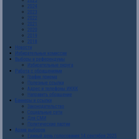
2025
2024
2023
2022
2021
2020
2019
2018
Новости
Избирательные комиссии
Выборы и референдумы
Избирательные округа
Работа с обращениями
График приема
Полезные ссылки
Адрес и телефоны ИККК
Направить обращение
Баннеры и ссылки
Законодательство
Социальные сети
Для СМИ
Политические партии
Архив выборов
Единый день голосования 14 сентября 2025