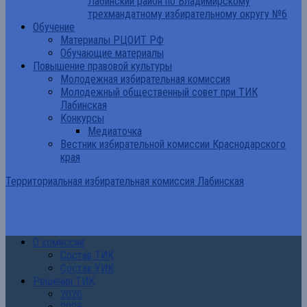
Лабинский район по Владимирскому
трехмандатному избирательному округу №6
Обучение
Материалы РЦОИТ РФ
Обучающие материалы
Повышение правовой культуры
Молодежная избирательная комиссия
Молодежный общественный совет при ТИК
Лабинская
Конкурсы
Медиаточка
Вестник избирательной комиссии Краснодарского
края
Территориальная избирательная комиссия Лабинская
О комиссии
Состав ТИК
Состав УИК
Решения ТИК
2026