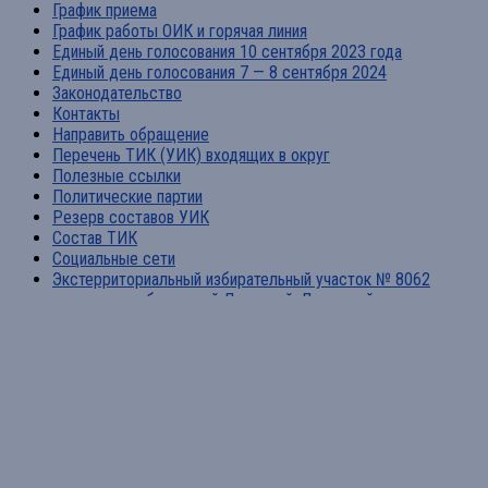
График приема
График работы ОИК и горячая линия
Единый день голосования 10 сентября 2023 года
Единый день голосования 7 — 8 сентября 2024
Законодательство
Контакты
Направить обращение
Перечень ТИК (УИК) входящих в округ
Полезные ссылки
Политические партии
Резерв составов УИК
Состав ТИК
Социальные сети
Экстерриториальный избирательный участок № 8062
принимает избирателей Донецкой, Луганской народных
республик, Запорожской и Херсонской областей
Территориальная избирательная комиссия Лабинская © 2026.
Все права защищены.