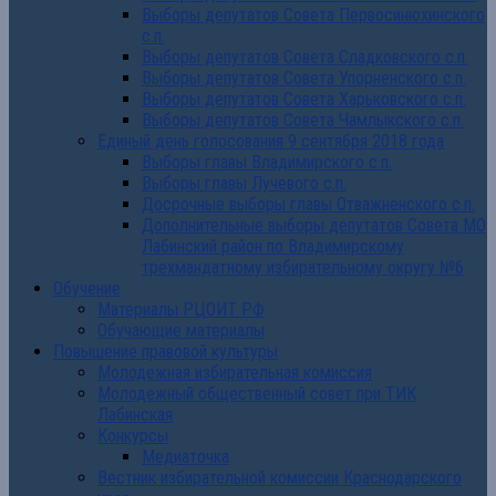
Выборы депутатов Совета Первосинюхинского
с.п.
Выборы депутатов Совета Сладковского с.п.
Выборы депутатов Совета Упорненского с.п.
Выборы депутатов Совета Харьковского с.п.
Выборы депутатов Совета Чамлыкского с.п.
Единый день голосования 9 сентября 2018 года
Выборы главы Владимирского с.п.
Выборы главы Лучевого с.п.
Досрочные выборы главы Отважненского с.п.
Дополнительные выборы депутатов Совета МО
Лабинский район по Владимирскому
трехмандатному избирательному округу №6
Обучение
Материалы РЦОИТ РФ
Обучающие материалы
Повышение правовой культуры
Молодежная избирательная комиссия
Молодежный общественный совет при ТИК
Лабинская
Конкурсы
Медиаточка
Вестник избирательной комиссии Краснодарского