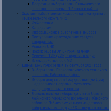
Досрочные выборы главы Отважненского
сельского поселения Лабинского района
Окружная избирательная комиссия одномандатного
избирательного округа №12
Избирателям
Кандидатам
Информационное обеспечение выборов
Поступление и расходование средств
кандидатами
Решения ОИК
График работы ОИК и горячая линия
Перечень ТИК (УИК) входящих в округ
Взаимодействие со СМИ
Единый день голосования 19 сентября 2021 года
Выборы главы Первосинюхинского сельского
поселения Лабинского района
Выборы депутатов в Государственную Думу
Федерального Собрания Российской
Федерации восьмого созыва
Дополнительные выборы депутатов Совета
Лабинского городского поселения Лабинского
района по Лабинскому четырехмандатному
избирательному округу № 3 четвертого созыва