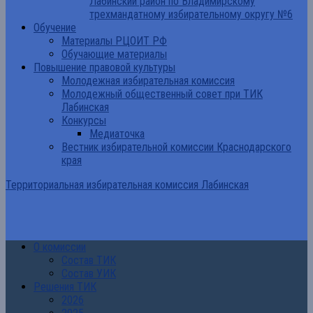
Лабинский район по Владимирскому
трехмандатному избирательному округу №6
Обучение
Материалы РЦОИТ РФ
Обучающие материалы
Повышение правовой культуры
Молодежная избирательная комиссия
Молодежный общественный совет при ТИК
Лабинская
Конкурсы
Медиаточка
Вестник избирательной комиссии Краснодарского
края
Территориальная избирательная комиссия Лабинская
О комиссии
Состав ТИК
Состав УИК
Решения ТИК
2026