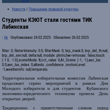
края
Новости
/
Повышение правовой культуры
Студенты КЭЮТ стали гостями ТИК
Лабинская
-
tik
· Опубликовано
24.02.2025
· Обновлено
26.02.2025
filter: 0; fileterIntensity: 0.0; filterMask: 0; brp_mask:0; brp_del_th:null;
brp_del_sen:null; delta:null; module: photo;hw-remosaic: false;touch:
(-1.0, -1.0);sceneMode: 8;cct_value: 0;AI_Scene: (-1, -1);aec_lux:
0.0;aec_lux_index: 0;albedo: ;confidence: ;motionLevel:
-1;weatherinfo: null;temperatu
Территориальная избирательная комиссия Лабинская
продолжает серию мероприятий в рамках Дня
Молодого избирателя и для студентов
Кубанского
экономико-юридического техникума
провела День
открытых дверей.
Традиционно с приветственным словом перед