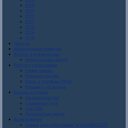
2025
2024
2023
2022
2021
2020
2019
2018
Новости
Избирательные комиссии
Выборы и референдумы
Избирательные округа
Работа с обращениями
График приема
Полезные ссылки
Адрес и телефоны ИККК
Направить обращение
Баннеры и ссылки
Законодательство
Социальные сети
Для СМИ
Политические партии
Архив выборов
Единый день голосования 14 сентября 2025