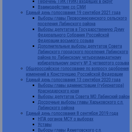
Перечень ТИК (УИК) входящих в округ
Взаимодействие со СМИ
Единый день голосования 19 сентября 2021 года
Выборы главы Первосинюхинского сельского
поселения Лабинского района
Выборы депутатов в Государственную Думу
Федерального Собрания Российской
Федерации восьмого созыва
Дополнительные выборы депутатов Совета
Лабинского городского поселения Лабинского
района по Лабинскому четырехмандатному
избирательному округу № 3 четвертого созыва
Общероссийское голосование по вопросу одобрения
изменений в Конструкцию Российской Федерации
Единый день голосования 13 сентября 2020 года
Выборы главы администрации (губернатора)
Краснодарского края
Выборы депутатов Совета МО Лабинский район
Досрочные выборы главы Харьковского с.п.
Лабинского района
Единый день голосования 8 сентября 2019 года
НПА органов МСУ о выборах
Уставы
Выборы главы Ахметовского с.п.