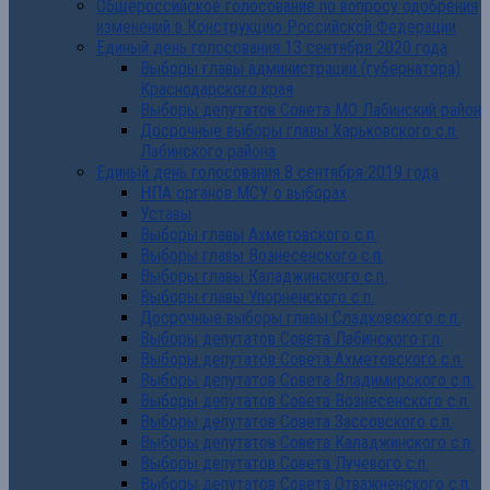
Общероссийское голосование по вопросу одобрения
изменений в Конструкцию Российской Федерации
Единый день голосования 13 сентября 2020 года
Выборы главы администрации (губернатора)
Краснодарского края
Выборы депутатов Совета МО Лабинский район
Досрочные выборы главы Харьковского с.п.
Лабинского района
Единый день голосования 8 сентября 2019 года
НПА органов МСУ о выборах
Уставы
Выборы главы Ахметовского с.п.
Выборы главы Вознесенского с.п.
Выборы главы Каладжинского с.п.
Выборы главы Упорненского с.п.
Досрочные выборы главы Сладковского с.п.
Выборы депутатов Совета Лабинского г.п.
Выборы депутатов Совета Ахметовского с.п.
Выборы депутатов Совета Владимирского с.п.
Выборы депутатов Совета Вознесенского с.п.
Выборы депутатов Совета Зассовского с.п.
Выборы депутатов Совета Каладжинского с.п.
Выборы депутатов Совета Лучевого с.п.
Выборы депутатов Совета Отважненского с.п.