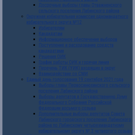
Досрочные выборы главы Отважненского
сельского поселения Лабинского района
Окружная избирательная комиссия одномандатного
избирательного округа №12
Избирателям
Кандидатам
Информационное обеспечение выборов
Поступление и расходование средств
кандидатами
Решения ОИК
График работы ОИК и горячая линия
Перечень ТИК (УИК) входящих в округ
Взаимодействие со СМИ
Единый день голосования 19 сентября 2021 года
Выборы главы Первосинюхинского сельского
поселения Лабинского района
Выборы депутатов в Государственную Думу
Федерального Собрания Российской
Федерации восьмого созыва
Дополнительные выборы депутатов Совета
Лабинского городского поселения Лабинского
района по Лабинскому четырехмандатному
избирательному округу № 3 четвертого созыва