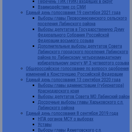
Перечень ТИК (УИК) входящих в округ
Взаимодействие со СМИ
Единый день голосования 19 сентября 2021 года
Выборы главы Первосинюхинского сельского
поселения Лабинского района
Выборы депутатов в Государственную Думу
Федерального Собрания Российской
Федерации восьмого созыва
Дополнительные выборы депутатов Совета
Лабинского городского поселения Лабинского
района по Лабинскому четырехмандатному
избирательному округу № 3 четвертого созыва
Общероссийское голосование по вопросу одобрения
изменений в Конструкцию Российской Федерации
Единый день голосования 13 сентября 2020 года
Выборы главы администрации (губернатора)
Краснодарского края
Выборы депутатов Совета МО Лабинский район
Досрочные выборы главы Харьковского с.п.
Лабинского района
Единый день голосования 8 сентября 2019 года
НПА органов МСУ о выборах
Уставы
Выборы главы Ахметовского с.п.