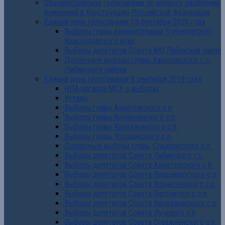
Общероссийское голосование по вопросу одобрения
изменений в Конструкцию Российской Федерации
Единый день голосования 13 сентября 2020 года
Выборы главы администрации (губернатора)
Краснодарского края
Выборы депутатов Совета МО Лабинский район
Досрочные выборы главы Харьковского с.п.
Лабинского района
Единый день голосования 8 сентября 2019 года
НПА органов МСУ о выборах
Уставы
Выборы главы Ахметовского с.п.
Выборы главы Вознесенского с.п.
Выборы главы Каладжинского с.п.
Выборы главы Упорненского с.п.
Досрочные выборы главы Сладковского с.п.
Выборы депутатов Совета Лабинского г.п.
Выборы депутатов Совета Ахметовского с.п.
Выборы депутатов Совета Владимирского с.п.
Выборы депутатов Совета Вознесенского с.п.
Выборы депутатов Совета Зассовского с.п.
Выборы депутатов Совета Каладжинского с.п.
Выборы депутатов Совета Лучевого с.п.
Выборы депутатов Совета Отважненского с.п.