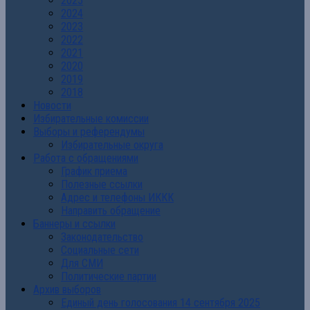
2025
2024
2023
2022
2021
2020
2019
2018
Новости
Избирательные комиссии
Выборы и референдумы
Избирательные округа
Работа с обращениями
График приема
Полезные ссылки
Адрес и телефоны ИККК
Направить обращение
Баннеры и ссылки
Законодательство
Социальные сети
Для СМИ
Политические партии
Архив выборов
Единый день голосования 14 сентября 2025