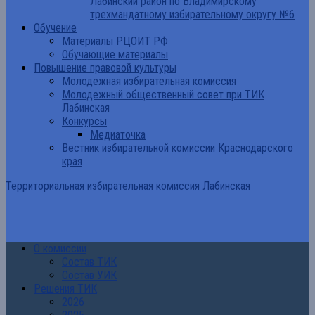
Лабинский район по Владимирскому
трехмандатному избирательному округу №6
Обучение
Материалы РЦОИТ РФ
Обучающие материалы
Повышение правовой культуры
Молодежная избирательная комиссия
Молодежный общественный совет при ТИК
Лабинская
Конкурсы
Медиаточка
Вестник избирательной комиссии Краснодарского
края
Территориальная избирательная комиссия Лабинская
О комиссии
Состав ТИК
Состав УИК
Решения ТИК
2026