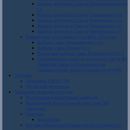
Выборы депутатов Совета Первосинюхинского
с.п.
Выборы депутатов Совета Сладковского с.п.
Выборы депутатов Совета Упорненского с.п.
Выборы депутатов Совета Харьковского с.п.
Выборы депутатов Совета Чамлыкского с.п.
Единый день голосования 9 сентября 2018 года
Выборы главы Владимирского с.п.
Выборы главы Лучевого с.п.
Досрочные выборы главы Отважненского с.п.
Дополнительные выборы депутатов Совета МО
Лабинский район по Владимирскому
трехмандатному избирательному округу №6
Обучение
Материалы РЦОИТ РФ
Обучающие материалы
Повышение правовой культуры
Молодежная избирательная комиссия
Молодежный общественный совет при ТИК
Лабинская
Конкурсы
Медиаточка
Вестник избирательной комиссии Краснодарского