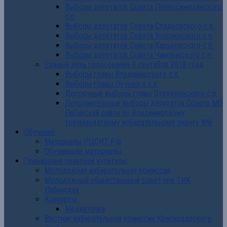
Выборы депутатов Совета Первосинюхинского
с.п.
Выборы депутатов Совета Сладковского с.п.
Выборы депутатов Совета Упорненского с.п.
Выборы депутатов Совета Харьковского с.п.
Выборы депутатов Совета Чамлыкского с.п.
Единый день голосования 9 сентября 2018 года
Выборы главы Владимирского с.п.
Выборы главы Лучевого с.п.
Досрочные выборы главы Отважненского с.п.
Дополнительные выборы депутатов Совета МО
Лабинский район по Владимирскому
трехмандатному избирательному округу №6
Обучение
Материалы РЦОИТ РФ
Обучающие материалы
Повышение правовой культуры
Молодежная избирательная комиссия
Молодежный общественный совет при ТИК
Лабинская
Конкурсы
Медиаточка
Вестник избирательной комиссии Краснодарского