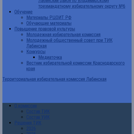
Лабинский район по Владимирскому
трехмандатному избирательному округу №6
Обучение
Материалы РЦОИТ РФ
Обучающие материалы
Повышение правовой культуры
Молодежная избирательная комиссия
Молодежный общественный совет при ТИК
Лабинская
Конкурсы
Медиаточка
Вестник избирательной комиссии Краснодарского
края
Территориальная избирательная комиссия Лабинская
О комиссии
Состав ТИК
Состав УИК
Решения ТИК
2026