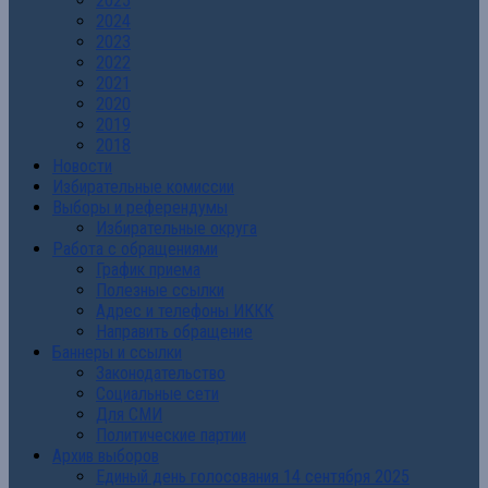
2025
2024
2023
2022
2021
2020
2019
2018
Новости
Избирательные комиссии
Выборы и референдумы
Избирательные округа
Работа с обращениями
График приема
Полезные ссылки
Адрес и телефоны ИККК
Направить обращение
Баннеры и ссылки
Законодательство
Социальные сети
Для СМИ
Политические партии
Архив выборов
Единый день голосования 14 сентября 2025