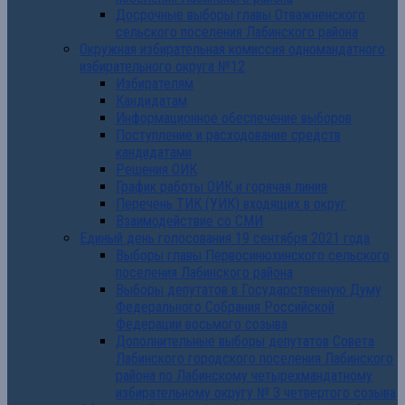
Досрочные выборы главы Отважненского
сельского поселения Лабинского района
Окружная избирательная комиссия одномандатного
избирательного округа №12
Избирателям
Кандидатам
Информационное обеспечение выборов
Поступление и расходование средств
кандидатами
Решения ОИК
График работы ОИК и горячая линия
Перечень ТИК (УИК) входящих в округ
Взаимодействие со СМИ
Единый день голосования 19 сентября 2021 года
Выборы главы Первосинюхинского сельского
поселения Лабинского района
Выборы депутатов в Государственную Думу
Федерального Собрания Российской
Федерации восьмого созыва
Дополнительные выборы депутатов Совета
Лабинского городского поселения Лабинского
района по Лабинскому четырехмандатному
избирательному округу № 3 четвертого созыва