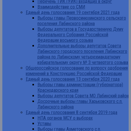
Перечень ТИК (УИК) входящих в округ
Взаимодействие со СМИ
Единый день голосования 19 сентября 2021 года
Выборы главы Первосинюхинского сельского
поселения Лабинского района
Выборы депутатов в Государственную Думу
Федерального Собрания Российской
Федерации восьмого созыва
Дополнительные выборы депутатов Совета
Лабинского городского поселения Лабинского
района по Лабинскому четырехмандатному
избирательному округу № 3 четвертого созыва
Общероссийское голосование по вопросу одобрения
изменений в Конструкцию Российской Федерации
Единый день голосования 13 сентября 2020 года
Выборы главы администрации (губернатора)
Краснодарского края
Выборы депутатов Совета МО Лабинский район
Досрочные выборы главы Харьковского с.п.
Лабинского района
Единый день голосования 8 сентября 2019 года
НПА органов МСУ о выборах
Уставы
Выборы главы Ахметовского с.п.