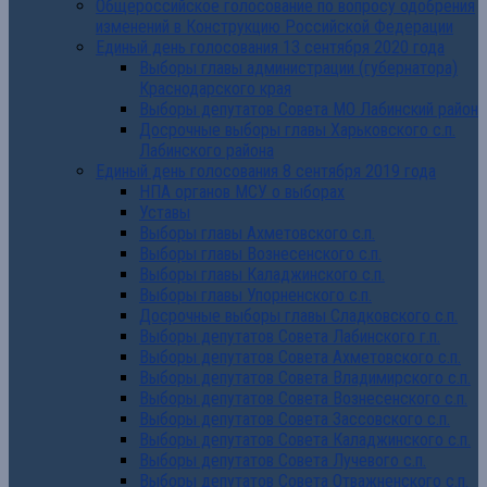
Общероссийское голосование по вопросу одобрения
изменений в Конструкцию Российской Федерации
Единый день голосования 13 сентября 2020 года
Выборы главы администрации (губернатора)
Краснодарского края
Выборы депутатов Совета МО Лабинский район
Досрочные выборы главы Харьковского с.п.
Лабинского района
Единый день голосования 8 сентября 2019 года
НПА органов МСУ о выборах
Уставы
Выборы главы Ахметовского с.п.
Выборы главы Вознесенского с.п.
Выборы главы Каладжинского с.п.
Выборы главы Упорненского с.п.
Досрочные выборы главы Сладковского с.п.
Выборы депутатов Совета Лабинского г.п.
Выборы депутатов Совета Ахметовского с.п.
Выборы депутатов Совета Владимирского с.п.
Выборы депутатов Совета Вознесенского с.п.
Выборы депутатов Совета Зассовского с.п.
Выборы депутатов Совета Каладжинского с.п.
Выборы депутатов Совета Лучевого с.п.
Выборы депутатов Совета Отважненского с.п.