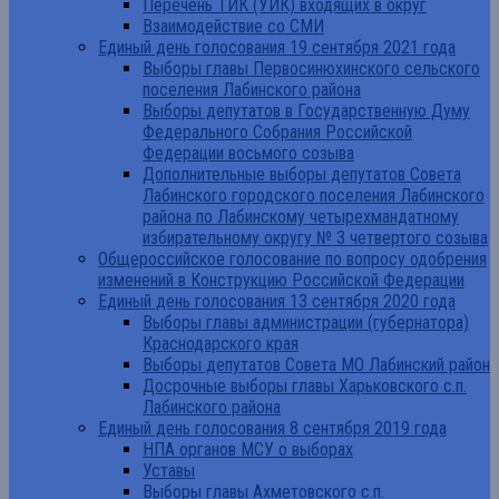
Перечень ТИК (УИК) входящих в округ
Взаимодействие со СМИ
Единый день голосования 19 сентября 2021 года
Выборы главы Первосинюхинского сельского
поселения Лабинского района
Выборы депутатов в Государственную Думу
Федерального Собрания Российской
Федерации восьмого созыва
Дополнительные выборы депутатов Совета
Лабинского городского поселения Лабинского
района по Лабинскому четырехмандатному
избирательному округу № 3 четвертого созыва
Общероссийское голосование по вопросу одобрения
изменений в Конструкцию Российской Федерации
Единый день голосования 13 сентября 2020 года
Выборы главы администрации (губернатора)
Краснодарского края
Выборы депутатов Совета МО Лабинский район
Досрочные выборы главы Харьковского с.п.
Лабинского района
Единый день голосования 8 сентября 2019 года
НПА органов МСУ о выборах
Уставы
Выборы главы Ахметовского с.п.