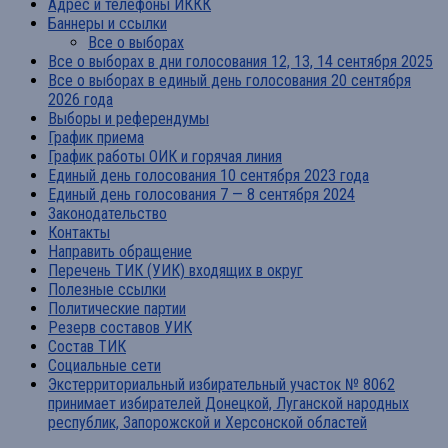
Адрес и телефоны ИККК
Баннеры и ссылки
Все о выборах
Все о выборах в дни голосования 12, 13, 14 сентября 2025
Все о выборах в единый день голосования 20 сентября
2026 года
Выборы и референдумы
График приема
График работы ОИК и горячая линия
Единый день голосования 10 сентября 2023 года
Единый день голосования 7 — 8 сентября 2024
Законодательство
Контакты
Направить обращение
Перечень ТИК (УИК) входящих в округ
Полезные ссылки
Политические партии
Резерв составов УИК
Состав ТИК
Социальные сети
Экстерриториальный избирательный участок № 8062
принимает избирателей Донецкой, Луганской народных
республик, Запорожской и Херсонской областей