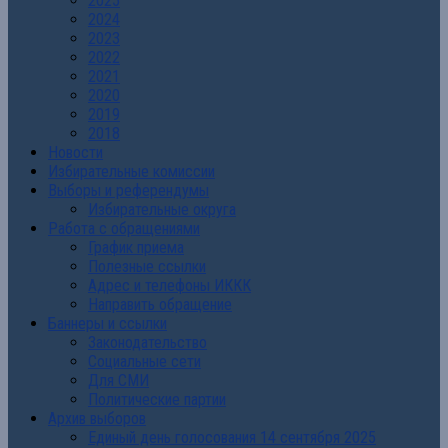
2025
2024
2023
2022
2021
2020
2019
2018
Новости
Избирательные комиссии
Выборы и референдумы
Избирательные округа
Работа с обращениями
График приема
Полезные ссылки
Адрес и телефоны ИККК
Направить обращение
Баннеры и ссылки
Законодательство
Социальные сети
Для СМИ
Политические партии
Архив выборов
Единый день голосования 14 сентября 2025