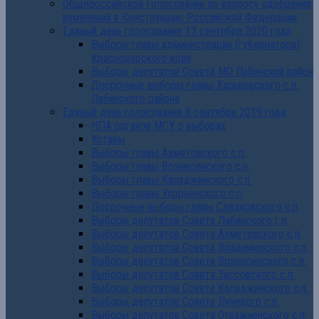
Общероссийское голосование по вопросу одобрения
изменений в Конструкцию Российской Федерации
Единый день голосования 13 сентября 2020 года
Выборы главы администрации (губернатора)
Краснодарского края
Выборы депутатов Совета МО Лабинский район
Досрочные выборы главы Харьковского с.п.
Лабинского района
Единый день голосования 8 сентября 2019 года
НПА органов МСУ о выборах
Уставы
Выборы главы Ахметовского с.п.
Выборы главы Вознесенского с.п.
Выборы главы Каладжинского с.п.
Выборы главы Упорненского с.п.
Досрочные выборы главы Сладковского с.п.
Выборы депутатов Совета Лабинского г.п.
Выборы депутатов Совета Ахметовского с.п.
Выборы депутатов Совета Владимирского с.п.
Выборы депутатов Совета Вознесенского с.п.
Выборы депутатов Совета Зассовского с.п.
Выборы депутатов Совета Каладжинского с.п.
Выборы депутатов Совета Лучевого с.п.
Выборы депутатов Совета Отважненского с.п.