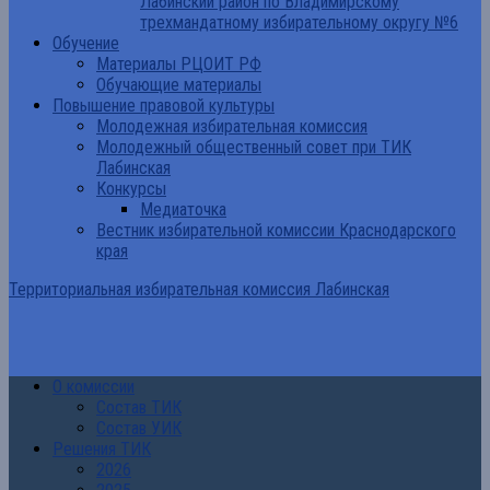
Лабинский район по Владимирскому
трехмандатному избирательному округу №6
Обучение
Материалы РЦОИТ РФ
Обучающие материалы
Повышение правовой культуры
Молодежная избирательная комиссия
Молодежный общественный совет при ТИК
Лабинская
Конкурсы
Медиаточка
Вестник избирательной комиссии Краснодарского
края
Территориальная избирательная комиссия Лабинская
О комиссии
Состав ТИК
Состав УИК
Решения ТИК
2026