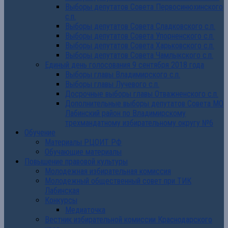
Выборы депутатов Совета Первосинюхинского
с.п.
Выборы депутатов Совета Сладковского с.п.
Выборы депутатов Совета Упорненского с.п.
Выборы депутатов Совета Харьковского с.п.
Выборы депутатов Совета Чамлыкского с.п.
Единый день голосования 9 сентября 2018 года
Выборы главы Владимирского с.п.
Выборы главы Лучевого с.п.
Досрочные выборы главы Отважненского с.п.
Дополнительные выборы депутатов Совета МО
Лабинский район по Владимирскому
трехмандатному избирательному округу №6
Обучение
Материалы РЦОИТ РФ
Обучающие материалы
Повышение правовой культуры
Молодежная избирательная комиссия
Молодежный общественный совет при ТИК
Лабинская
Конкурсы
Медиаточка
Вестник избирательной комиссии Краснодарского