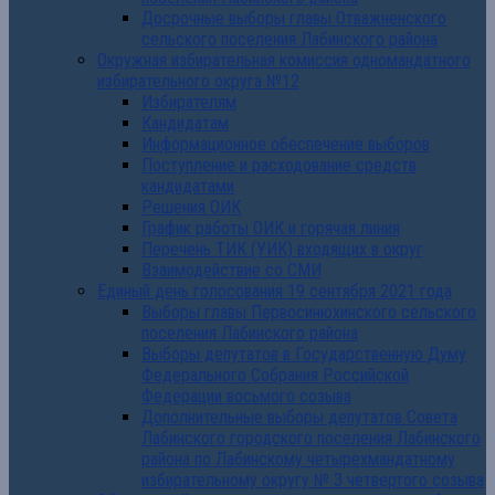
Досрочные выборы главы Отважненского
сельского поселения Лабинского района
Окружная избирательная комиссия одномандатного
избирательного округа №12
Избирателям
Кандидатам
Информационное обеспечение выборов
Поступление и расходование средств
кандидатами
Решения ОИК
График работы ОИК и горячая линия
Перечень ТИК (УИК) входящих в округ
Взаимодействие со СМИ
Единый день голосования 19 сентября 2021 года
Выборы главы Первосинюхинского сельского
поселения Лабинского района
Выборы депутатов в Государственную Думу
Федерального Собрания Российской
Федерации восьмого созыва
Дополнительные выборы депутатов Совета
Лабинского городского поселения Лабинского
района по Лабинскому четырехмандатному
избирательному округу № 3 четвертого созыва