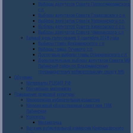
Выборы депутатов Совета Первосинюхинского
с.п.
Выборы депутатов Совета Сладковского с.п.
Выборы депутатов Совета Упорненского с.п.
Выборы депутатов Совета Харьковского с.п.
Выборы депутатов Совета Чамлыкского с.п.
Единый день голосования 9 сентября 2018 года
Выборы главы Владимирского с.п.
Выборы главы Лучевого с.п.
Досрочные выборы главы Отважненского с.п.
Дополнительные выборы депутатов Совета МО
Лабинский район по Владимирскому
трехмандатному избирательному округу №6
Обучение
Материалы РЦОИТ РФ
Обучающие материалы
Повышение правовой культуры
Молодежная избирательная комиссия
Молодежный общественный совет при ТИК
Лабинская
Конкурсы
Медиаточка
Вестник избирательной комиссии Краснодарского