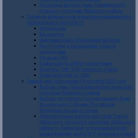
Досрочные выборы главы Отважненского
сельского поселения Лабинского района
Окружная избирательная комиссия одномандатного
избирательного округа №12
Избирателям
Кандидатам
Информационное обеспечение выборов
Поступление и расходование средств
кандидатами
Решения ОИК
График работы ОИК и горячая линия
Перечень ТИК (УИК) входящих в округ
Взаимодействие со СМИ
Единый день голосования 19 сентября 2021 года
Выборы главы Первосинюхинского сельского
поселения Лабинского района
Выборы депутатов в Государственную Думу
Федерального Собрания Российской
Федерации восьмого созыва
Дополнительные выборы депутатов Совета
Лабинского городского поселения Лабинского
района по Лабинскому четырехмандатному
избирательному округу № 3 четвертого созыва