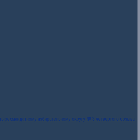
тырехмандатному избирательному округу № 3 четвертого созыва