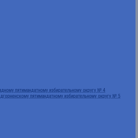
падному пятимандатному избирательному округу № 4
едгорненскому пятимандатному избирательному округу № 5