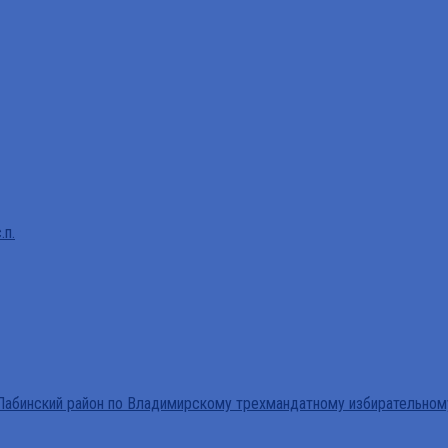
.п.
абинский район по Владимирскому трехмандатному избирательном