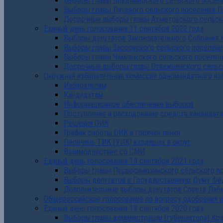
Выборы главы Владимирского сельского поселе
Выборы главы Лучевого сельского поселения Л
Досрочные выборы главы Ахметовского сельско
Единый день голосования 11 сентября 2022 года
Выборы депутатов Законодательного Собрания 
Выборы главы Зассовского сельского поселени
Выборы главы Чамлыкского сельского поселени
Досрочные выборы главы Отважненского сельск
Окружная избирательная комиссия одномандатного из
Избирателям
Кандидатам
Информационное обеспечение выборов
Поступление и расходование средств кандидат
Решения ОИК
График работы ОИК и горячая линия
Перечень ТИК (УИК) входящих в округ
Взаимодействие со СМИ
Единый день голосования 19 сентября 2021 года
Выборы главы Первосинюхинского сельского по
Выборы депутатов в Государственную Думу Фе
Дополнительные выборы депутатов Совета Лаби
Общероссийское голосование по вопросу одобрения 
Единый день голосования 13 сентября 2020 года
Выборы главы администрации (губернатора) Кр