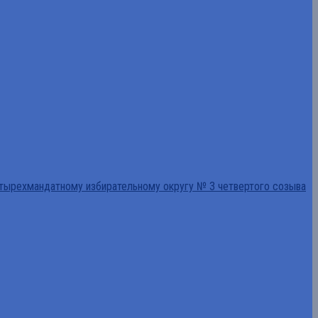
тырехмандатному избирательному округу № 3 четвертого созыва