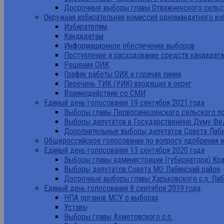
Досрочные выборы главы Отважненского сельск
Окружная избирательная комиссия одномандатного из
Избирателям
Кандидатам
Информационное обеспечение выборов
Поступление и расходование средств кандидат
Решения ОИК
График работы ОИК и горячая линия
Перечень ТИК (УИК) входящих в округ
Взаимодействие со СМИ
Единый день голосования 19 сентября 2021 года
Выборы главы Первосинюхинского сельского по
Выборы депутатов в Государственную Думу Фе
Дополнительные выборы депутатов Совета Лаби
Общероссийское голосование по вопросу одобрения 
Единый день голосования 13 сентября 2020 года
Выборы главы администрации (губернатора) Кр
Выборы депутатов Совета МО Лабинский район
Досрочные выборы главы Харьковского с.п. Лаб
Единый день голосования 8 сентября 2019 года
НПА органов МСУ о выборах
Уставы
Выборы главы Ахметовского с.п.