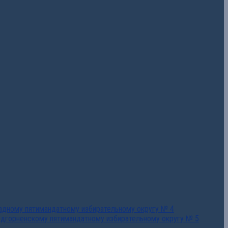
падному пятимандатному избирательному округу № 4
едгорненскому пятимандатному избирательному округу № 5