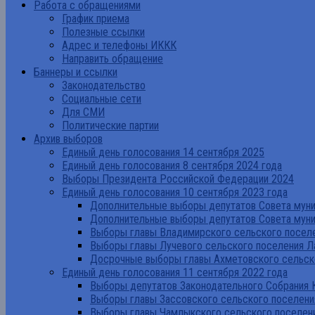
Работа с обращениями
График приема
Полезные ссылки
Адрес и телефоны ИККК
Направить обращение
Баннеры и ссылки
Законодательство
Социальные сети
Для СМИ
Политические партии
Архив выборов
Единый день голосования 14 сентября 2025
Единый день голосования 8 сентября 2024 года
Выборы Президента Российской Федерации 2024
Единый день голосования 10 сентября 2023 года
Дополнительные выборы депутатов Совета муниц
Дополнительные выборы депутатов Совета муни
Выборы главы Владимирского сельского поселе
Выборы главы Лучевого сельского поселения Л
Досрочные выборы главы Ахметовского сельско
Единый день голосования 11 сентября 2022 года
Выборы депутатов Законодательного Собрания 
Выборы главы Зассовского сельского поселени
Выборы главы Чамлыкского сельского поселени