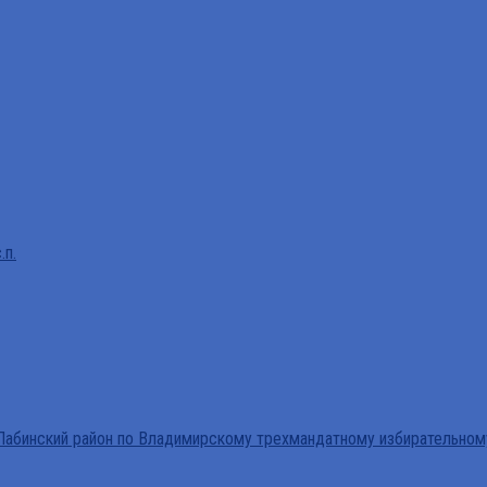
.п.
абинский район по Владимирскому трехмандатному избирательном