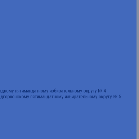
падному пятимандатному избирательному округу № 4
едгорненскому пятимандатному избирательному округу № 5