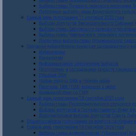
Выборы главы Владимирского сельского поселе
Выборы главы Лучевого сельского поселения Л
Досрочные выборы главы Ахметовского сельско
Единый день голосования 11 сентября 2022 года
Выборы депутатов Законодательного Собрания 
Выборы главы Зассовского сельского поселени
Выборы главы Чамлыкского сельского поселени
Досрочные выборы главы Отважненского сельск
Окружная избирательная комиссия одномандатного из
Избирателям
Кандидатам
Информационное обеспечение выборов
Поступление и расходование средств кандидат
Решения ОИК
График работы ОИК и горячая линия
Перечень ТИК (УИК) входящих в округ
Взаимодействие со СМИ
Единый день голосования 19 сентября 2021 года
Выборы главы Первосинюхинского сельского по
Выборы депутатов в Государственную Думу Фе
Дополнительные выборы депутатов Совета Лаби
Общероссийское голосование по вопросу одобрения 
Единый день голосования 13 сентября 2020 года
Выборы главы администрации (губернатора) Кр