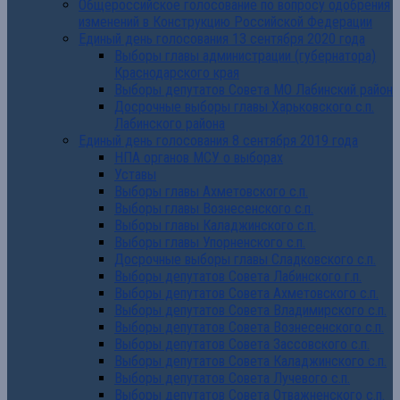
Общероссийское голосование по вопросу одобрения
изменений в Конструкцию Российской Федерации
Единый день голосования 13 сентября 2020 года
Выборы главы администрации (губернатора)
Краснодарского края
Выборы депутатов Совета МО Лабинский район
Досрочные выборы главы Харьковского с.п.
Лабинского района
Единый день голосования 8 сентября 2019 года
НПА органов МСУ о выборах
Уставы
Выборы главы Ахметовского с.п.
Выборы главы Вознесенского с.п.
Выборы главы Каладжинского с.п.
Выборы главы Упорненского с.п.
Досрочные выборы главы Сладковского с.п.
Выборы депутатов Совета Лабинского г.п.
Выборы депутатов Совета Ахметовского с.п.
Выборы депутатов Совета Владимирского с.п.
Выборы депутатов Совета Вознесенского с.п.
Выборы депутатов Совета Зассовского с.п.
Выборы депутатов Совета Каладжинского с.п.
Выборы депутатов Совета Лучевого с.п.
Выборы депутатов Совета Отважненского с.п.