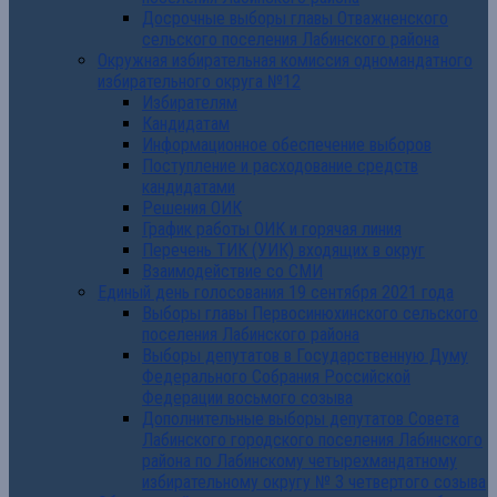
Досрочные выборы главы Отважненского
сельского поселения Лабинского района
Окружная избирательная комиссия одномандатного
избирательного округа №12
Избирателям
Кандидатам
Информационное обеспечение выборов
Поступление и расходование средств
кандидатами
Решения ОИК
График работы ОИК и горячая линия
Перечень ТИК (УИК) входящих в округ
Взаимодействие со СМИ
Единый день голосования 19 сентября 2021 года
Выборы главы Первосинюхинского сельского
поселения Лабинского района
Выборы депутатов в Государственную Думу
Федерального Собрания Российской
Федерации восьмого созыва
Дополнительные выборы депутатов Совета
Лабинского городского поселения Лабинского
района по Лабинскому четырехмандатному
избирательному округу № 3 четвертого созыва