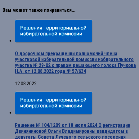
Вам может также понравиться...
О досрочном прекращении полномочий члена
участковой избирательной комиссии избирательного
участка № 29-02 с правом решающего голоса Пучкова
Н.А. от 12.08.2022 года № 57/634
12.08.2022
Решение № 104/1209 от 18 июля 2024 О регистрации
Двиняниновой Ольги Владимировны кандидатом в
депутаты Совета Лучевого сельского поселения