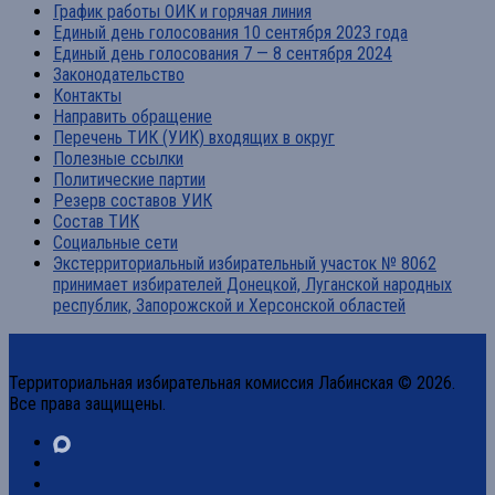
График работы ОИК и горячая линия
Единый день голосования 10 сентября 2023 года
Единый день голосования 7 — 8 сентября 2024
Законодательство
Контакты
Направить обращение
Перечень ТИК (УИК) входящих в округ
Полезные ссылки
Политические партии
Резерв составов УИК
Состав ТИК
Социальные сети
Экстерриториальный избирательный участок № 8062
принимает избирателей Донецкой, Луганской народных
республик, Запорожской и Херсонской областей
Территориальная избирательная комиссия Лабинская © 2026.
Все права защищены.