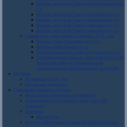
Выборы депутатов Совета Первосинюхинского
с.п.
Выборы депутатов Совета Сладковского с.п.
Выборы депутатов Совета Упорненского с.п.
Выборы депутатов Совета Харьковского с.п.
Выборы депутатов Совета Чамлыкского с.п.
Единый день голосования 9 сентября 2018 года
Выборы главы Владимирского с.п.
Выборы главы Лучевого с.п.
Досрочные выборы главы Отважненского с.п.
Дополнительные выборы депутатов Совета МО
Лабинский район по Владимирскому
трехмандатному избирательному округу №6
Обучение
Материалы РЦОИТ РФ
Обучающие материалы
Повышение правовой культуры
Молодежная избирательная комиссия
Молодежный общественный совет при ТИК
Лабинская
Конкурсы
Медиаточка
Вестник избирательной комиссии Краснодарского