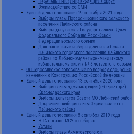
Перечень ТИК (УИК) входящих в округ
Взаимодействие со СМИ
Единый день голосования 19 сентября 2021 года
Выборы главы Первосинюхинского сельского
поселения Лабинского района
Выборы депутатов в Государственную Думу
Федерального Собрания Российской
Федерации восьмого созыва
Дополнительные выборы депутатов Совета
Лабинского городского поселения Лабинского
района по Лабинскому четырехмандатному
избирательному округу № 3 четвертого созыва
Общероссийское голосование по вопросу одобрения
изменений в Конструкцию Российской Федерации
Единый день голосования 13 сентября 2020 года
Выборы главы администрации (губернатора)
Краснодарского края
Выборы депутатов Совета МО Лабинский район
Досрочные выборы главы Харьковского с.п.
Лабинского района
Единый день голосования 8 сентября 2019 года
НПА органов МСУ о выборах
Уставы
Выборы главы Ахметовского с.п.