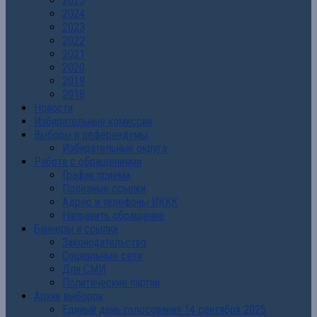
2025
2024
2023
2022
2021
2020
2019
2018
Новости
Избирательные комиссии
Выборы и референдумы
Избирательные округа
Работа с обращениями
График приема
Полезные ссылки
Адрес и телефоны ИККК
Направить обращение
Баннеры и ссылки
Законодательство
Социальные сети
Для СМИ
Политические партии
Архив выборов
Единый день голосования 14 сентября 2025