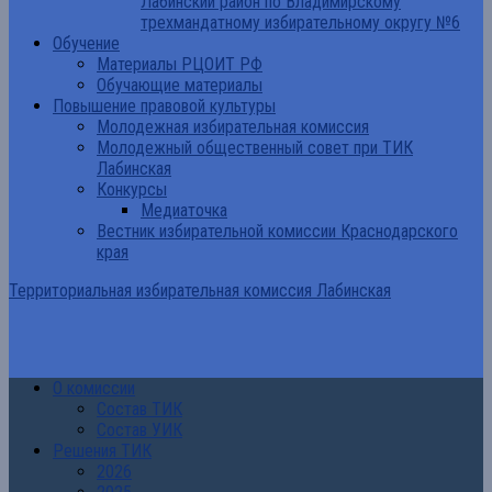
Лабинский район по Владимирскому
трехмандатному избирательному округу №6
Обучение
Материалы РЦОИТ РФ
Обучающие материалы
Повышение правовой культуры
Молодежная избирательная комиссия
Молодежный общественный совет при ТИК
Лабинская
Конкурсы
Медиаточка
Вестник избирательной комиссии Краснодарского
края
Территориальная избирательная комиссия Лабинская
О комиссии
Состав ТИК
Состав УИК
Решения ТИК
2026