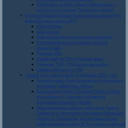
Досрочные выборы главы Отважненского
сельского поселения Лабинского района
Окружная избирательная комиссия одномандатного
избирательного округа №12
Избирателям
Кандидатам
Информационное обеспечение выборов
Поступление и расходование средств
кандидатами
Решения ОИК
График работы ОИК и горячая линия
Перечень ТИК (УИК) входящих в округ
Взаимодействие со СМИ
Единый день голосования 19 сентября 2021 года
Выборы главы Первосинюхинского сельского
поселения Лабинского района
Выборы депутатов в Государственную Думу
Федерального Собрания Российской
Федерации восьмого созыва
Дополнительные выборы депутатов Совета
Лабинского городского поселения Лабинского
района по Лабинскому четырехмандатному
избирательному округу № 3 четвертого созыва