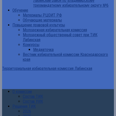
Лабинский район по Владимирскому
трехмандатному избирательному округу №6
Обучение
Материалы РЦОИТ РФ
Обучающие материалы
Повышение правовой культуры
Молодежная избирательная комиссия
Молодежный общественный совет при ТИК
Лабинская
Конкурсы
Медиаточка
Вестник избирательной комиссии Краснодарского
края
Территориальная избирательная комиссия Лабинская
О комиссии
Состав ТИК
Состав УИК
Решения ТИК
2026