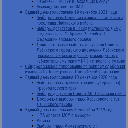
Перечень ТИК (УИК) входящих в округ
Взаимодействие со СМИ
Единый день голосования 19 сентября 2021 года
Выборы главы Первосинюхинского сельского
поселения Лабинского района
Выборы депутатов в Государственную Думу
Федерального Собрания Российской
Федерации восьмого созыва
Дополнительные выборы депутатов Совета
Лабинского городского поселения Лабинского
района по Лабинскому четырехмандатному
избирательному округу № 3 четвертого созыва
Общероссийское голосование по вопросу одобрения
изменений в Конструкцию Российской Федерации
Единый день голосования 13 сентября 2020 года
Выборы главы администрации (губернатора)
Краснодарского края
Выборы депутатов Совета МО Лабинский район
Досрочные выборы главы Харьковского с.п.
Лабинского района
Единый день голосования 8 сентября 2019 года
НПА органов МСУ о выборах
Уставы
Выборы главы Ахметовского с.п.