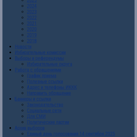
2025
2024
2023
2022
2021
2020
2019
2018
Новости
Избирательные комиссии
Выборы и референдумы
Избирательные округа
Работа с обращениями
График приема
Полезные ссылки
Адрес и телефоны ИККК
Направить обращение
Баннеры и ссылки
Законодательство
Социальные сети
Для СМИ
Политические партии
Архив выборов
Единый день голосования 14 сентября 2025