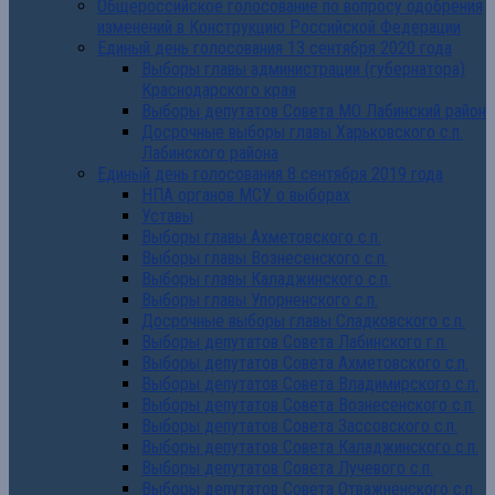
Общероссийское голосование по вопросу одобрения
изменений в Конструкцию Российской Федерации
Единый день голосования 13 сентября 2020 года
Выборы главы администрации (губернатора)
Краснодарского края
Выборы депутатов Совета МО Лабинский район
Досрочные выборы главы Харьковского с.п.
Лабинского района
Единый день голосования 8 сентября 2019 года
НПА органов МСУ о выборах
Уставы
Выборы главы Ахметовского с.п.
Выборы главы Вознесенского с.п.
Выборы главы Каладжинского с.п.
Выборы главы Упорненского с.п.
Досрочные выборы главы Сладковского с.п.
Выборы депутатов Совета Лабинского г.п.
Выборы депутатов Совета Ахметовского с.п.
Выборы депутатов Совета Владимирского с.п.
Выборы депутатов Совета Вознесенского с.п.
Выборы депутатов Совета Зассовского с.п.
Выборы депутатов Совета Каладжинского с.п.
Выборы депутатов Совета Лучевого с.п.
Выборы депутатов Совета Отважненского с.п.