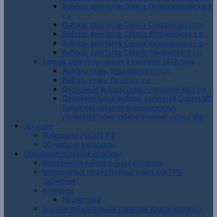
Выборы депутатов Совета Первосинюхинского
с.п.
Выборы депутатов Совета Сладковского с.п.
Выборы депутатов Совета Упорненского с.п.
Выборы депутатов Совета Харьковского с.п.
Выборы депутатов Совета Чамлыкского с.п.
Единый день голосования 9 сентября 2018 года
Выборы главы Владимирского с.п.
Выборы главы Лучевого с.п.
Досрочные выборы главы Отважненского с.п.
Дополнительные выборы депутатов Совета МО
Лабинский район по Владимирскому
трехмандатному избирательному округу №6
Обучение
Материалы РЦОИТ РФ
Обучающие материалы
Повышение правовой культуры
Молодежная избирательная комиссия
Молодежный общественный совет при ТИК
Лабинская
Конкурсы
Медиаточка
Вестник избирательной комиссии Краснодарского