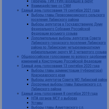
Перечень ТИК (УИК) входящих в округ
Взаимодействие со СМИ
Единый день голосования 19 сентября 2021 года
Выборы главы Первосинюхинского сельского
поселения Лабинского района
Выборы депутатов в Государственную Думу
Федерального Собрания Российской
Федерации восьмого созыва
Дополнительные выборы депутатов Совета
Лабинского городского поселения Лабинского
района по Лабинскому четырехмандатному
избирательному округу № 3 четвертого созыва
Общероссийское голосование по вопросу одобрения
изменений в Конструкцию Российской Федерации
Единый день голосования 13 сентября 2020 года
Выборы главы администрации (губернатора)
Краснодарского края
Выборы депутатов Совета МО Лабинский район
Досрочные выборы главы Харьковского с.п.
Лабинского района
Единый день голосования 8 сентября 2019 года
НПА органов МСУ о выборах
Уставы
Выборы главы Ахметовского с.п.