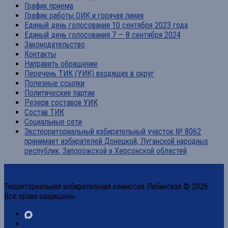
График приема
График работы ОИК и горячая линия
Единый день голосования 10 сентября 2023 года
Единый день голосования 7 — 8 сентября 2024
Законодательство
Контакты
Направить обращение
Перечень ТИК (УИК) входящих в округ
Полезные ссылки
Политические партии
Резерв составов УИК
Состав ТИК
Социальные сети
Экстерриториальный избирательный участок № 8062
принимает избирателей Донецкой, Луганской народных
республик, Запорожской и Херсонской областей
Территориальная избирательная комиссия Лабинская © 2026.
Все права защищены.