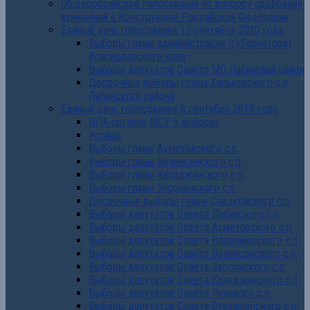
Общероссийское голосование по вопросу одобрения
изменений в Конструкцию Российской Федерации
Единый день голосования 13 сентября 2020 года
Выборы главы администрации (губернатора)
Краснодарского края
Выборы депутатов Совета МО Лабинский район
Досрочные выборы главы Харьковского с.п.
Лабинского района
Единый день голосования 8 сентября 2019 года
НПА органов МСУ о выборах
Уставы
Выборы главы Ахметовского с.п.
Выборы главы Вознесенского с.п.
Выборы главы Каладжинского с.п.
Выборы главы Упорненского с.п.
Досрочные выборы главы Сладковского с.п.
Выборы депутатов Совета Лабинского г.п.
Выборы депутатов Совета Ахметовского с.п.
Выборы депутатов Совета Владимирского с.п.
Выборы депутатов Совета Вознесенского с.п.
Выборы депутатов Совета Зассовского с.п.
Выборы депутатов Совета Каладжинского с.п.
Выборы депутатов Совета Лучевого с.п.
Выборы депутатов Совета Отважненского с.п.