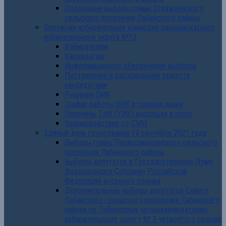
Досрочные выборы главы Отважненского
сельского поселения Лабинского района
Окружная избирательная комиссия одномандатного
избирательного округа №12
Избирателям
Кандидатам
Информационное обеспечение выборов
Поступление и расходование средств
кандидатами
Решения ОИК
График работы ОИК и горячая линия
Перечень ТИК (УИК) входящих в округ
Взаимодействие со СМИ
Единый день голосования 19 сентября 2021 года
Выборы главы Первосинюхинского сельского
поселения Лабинского района
Выборы депутатов в Государственную Думу
Федерального Собрания Российской
Федерации восьмого созыва
Дополнительные выборы депутатов Совета
Лабинского городского поселения Лабинского
района по Лабинскому четырехмандатному
избирательному округу № 3 четвертого созыва