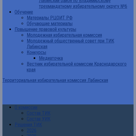
Лабинский район по Владимирскому
трехмандатному избирательному округу №6
Обучение
Материалы РЦОИТ РФ
Обучающие материалы
Повышение правовой культуры
Молодежная избирательная комиссия
Молодежный общественный совет при ТИК
Лабинская
Конкурсы
Медиаточка
Вестник избирательной комиссии Краснодарского
края
Территориальная избирательная комиссия Лабинская
О комиссии
Состав ТИК
Состав УИК
Решения ТИК
2026