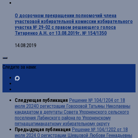
О досрочном прекращении полномочий члена
участковой избирательной комиссии избирательного
участка № 29-02 с правом решающего голоса
Титаренко А.Н. от 13.08.2019г. № 154/1350
14.08.2019
Следите за нами:
Следующая публикация
Решение № 104/1204 от 18
июля 2024О регистрации Говоровой Татьяны Николаевны
кандидатом в депутаты Совета Упорненского сельского
поселения Лабинского района по Упорненскому
пятнадцатимандатному избирательному округу
Предыдущая публикация
Решение № 104/1202 от 18
июля 2024 О регистрации Шевцовой Любови Геннадьевны