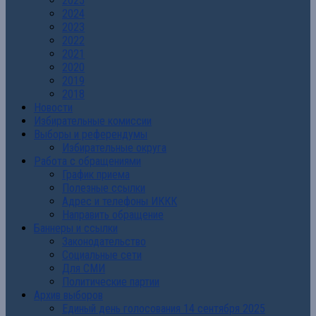
2025
2024
2023
2022
2021
2020
2019
2018
Новости
Избирательные комиссии
Выборы и референдумы
Избирательные округа
Работа с обращениями
График приема
Полезные ссылки
Адрес и телефоны ИККК
Направить обращение
Баннеры и ссылки
Законодательство
Социальные сети
Для СМИ
Политические партии
Архив выборов
Единый день голосования 14 сентября 2025