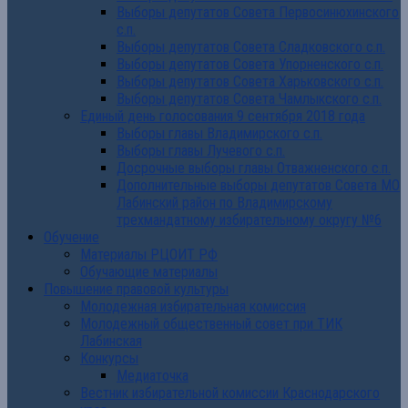
Выборы депутатов Совета Первосинюхинского
с.п.
Выборы депутатов Совета Сладковского с.п.
Выборы депутатов Совета Упорненского с.п.
Выборы депутатов Совета Харьковского с.п.
Выборы депутатов Совета Чамлыкского с.п.
Единый день голосования 9 сентября 2018 года
Выборы главы Владимирского с.п.
Выборы главы Лучевого с.п.
Досрочные выборы главы Отважненского с.п.
Дополнительные выборы депутатов Совета МО
Лабинский район по Владимирскому
трехмандатному избирательному округу №6
Обучение
Материалы РЦОИТ РФ
Обучающие материалы
Повышение правовой культуры
Молодежная избирательная комиссия
Молодежный общественный совет при ТИК
Лабинская
Конкурсы
Медиаточка
Вестник избирательной комиссии Краснодарского