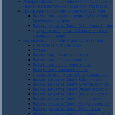
Общероссийское голосование по вопросу одобрения
изменений в Конструкцию Российской Федерации
Единый день голосования 13 сентября 2020 года
Выборы главы администрации (губернатора)
Краснодарского края
Выборы депутатов Совета МО Лабинский район
Досрочные выборы главы Харьковского с.п.
Лабинского района
Единый день голосования 8 сентября 2019 года
НПА органов МСУ о выборах
Уставы
Выборы главы Ахметовского с.п.
Выборы главы Вознесенского с.п.
Выборы главы Каладжинского с.п.
Выборы главы Упорненского с.п.
Досрочные выборы главы Сладковского с.п.
Выборы депутатов Совета Лабинского г.п.
Выборы депутатов Совета Ахметовского с.п.
Выборы депутатов Совета Владимирского с.п.
Выборы депутатов Совета Вознесенского с.п.
Выборы депутатов Совета Зассовского с.п.
Выборы депутатов Совета Каладжинского с.п.
Выборы депутатов Совета Лучевого с.п.
Выборы депутатов Совета Отважненского с.п.