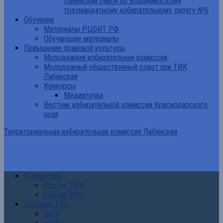
Лабинский район по Владимирскому
трехмандатному избирательному округу №6
Обучение
Материалы РЦОИТ РФ
Обучающие материалы
Повышение правовой культуры
Молодежная избирательная комиссия
Молодежный общественный совет при ТИК
Лабинская
Конкурсы
Медиаточка
Вестник избирательной комиссии Краснодарского
края
Территориальная избирательная комиссия Лабинская
О комиссии
Состав ТИК
Состав УИК
Решения ТИК
2026