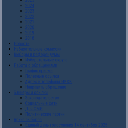
2025
2024
2023
2022
2021
2020
2019
2018
Новости
Избирательные комиссии
Выборы и референдумы
Избирательные округа
Работа с обращениями
График приема
Полезные ссылки
Адрес и телефоны ИККК
Направить обращение
Баннеры и ссылки
Законодательство
Социальные сети
Для СМИ
Политические партии
Архив выборов
Единый день голосования 14 сентября 2025