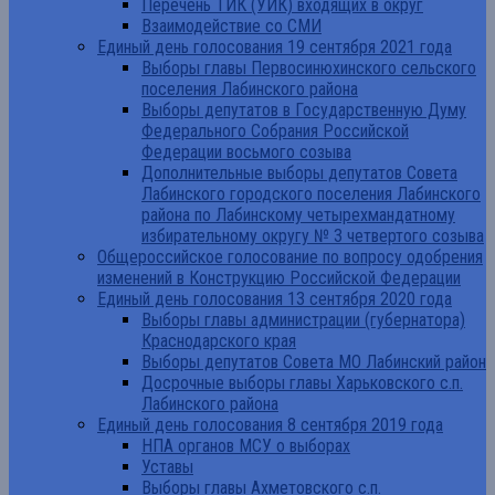
Перечень ТИК (УИК) входящих в округ
Взаимодействие со СМИ
Единый день голосования 19 сентября 2021 года
Выборы главы Первосинюхинского сельского
поселения Лабинского района
Выборы депутатов в Государственную Думу
Федерального Собрания Российской
Федерации восьмого созыва
Дополнительные выборы депутатов Совета
Лабинского городского поселения Лабинского
района по Лабинскому четырехмандатному
избирательному округу № 3 четвертого созыва
Общероссийское голосование по вопросу одобрения
изменений в Конструкцию Российской Федерации
Единый день голосования 13 сентября 2020 года
Выборы главы администрации (губернатора)
Краснодарского края
Выборы депутатов Совета МО Лабинский район
Досрочные выборы главы Харьковского с.п.
Лабинского района
Единый день голосования 8 сентября 2019 года
НПА органов МСУ о выборах
Уставы
Выборы главы Ахметовского с.п.