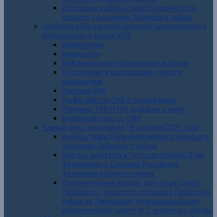
Досрочные выборы главы Отважненского
сельского поселения Лабинского района
Окружная избирательная комиссия одномандатного
избирательного округа №12
Избирателям
Кандидатам
Информационное обеспечение выборов
Поступление и расходование средств
кандидатами
Решения ОИК
График работы ОИК и горячая линия
Перечень ТИК (УИК) входящих в округ
Взаимодействие со СМИ
Единый день голосования 19 сентября 2021 года
Выборы главы Первосинюхинского сельского
поселения Лабинского района
Выборы депутатов в Государственную Думу
Федерального Собрания Российской
Федерации восьмого созыва
Дополнительные выборы депутатов Совета
Лабинского городского поселения Лабинского
района по Лабинскому четырехмандатному
избирательному округу № 3 четвертого созыва