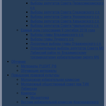
Выборы депутатов Совета Первосинюхинского
с.п.
Выборы депутатов Совета Сладковского с.п.
Выборы депутатов Совета Упорненского с.п.
Выборы депутатов Совета Харьковского с.п.
Выборы депутатов Совета Чамлыкского с.п.
Единый день голосования 9 сентября 2018 года
Выборы главы Владимирского с.п.
Выборы главы Лучевого с.п.
Досрочные выборы главы Отважненского с.п.
Дополнительные выборы депутатов Совета МО
Лабинский район по Владимирскому
трехмандатному избирательному округу №6
Обучение
Материалы РЦОИТ РФ
Обучающие материалы
Повышение правовой культуры
Молодежная избирательная комиссия
Молодежный общественный совет при ТИК
Лабинская
Конкурсы
Медиаточка
Вестник избирательной комиссии Краснодарского