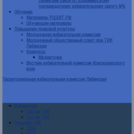
Лабинский район по Владимирскому
трехмандатному избирательному округу №6
Обучение
Материалы РЦОИТ РФ
Обучающие материалы
Повышение правовой культуры
Молодежная избирательная комиссия
Молодежный общественный совет при ТИК
Лабинская
Конкурсы
Медиаточка
Вестник избирательной комиссии Краснодарского
края
Территориальная избирательная комиссия Лабинская
О комиссии
Состав ТИК
Состав УИК
Решения ТИК
2026