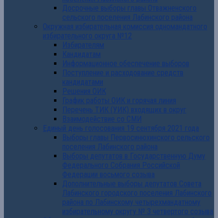
Досрочные выборы главы Отважненского
сельского поселения Лабинского района
Окружная избирательная комиссия одномандатного
избирательного округа №12
Избирателям
Кандидатам
Информационное обеспечение выборов
Поступление и расходование средств
кандидатами
Решения ОИК
График работы ОИК и горячая линия
Перечень ТИК (УИК) входящих в округ
Взаимодействие со СМИ
Единый день голосования 19 сентября 2021 года
Выборы главы Первосинюхинского сельского
поселения Лабинского района
Выборы депутатов в Государственную Думу
Федерального Собрания Российской
Федерации восьмого созыва
Дополнительные выборы депутатов Совета
Лабинского городского поселения Лабинского
района по Лабинскому четырехмандатному
избирательному округу № 3 четвертого созыва