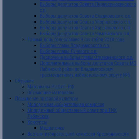
Выборы депутатов Совета Первосинюхинского
с.п.
Выборы депутатов Совета Сладковского с.п.
Выборы депутатов Совета Упорненского с.п.
Выборы депутатов Совета Харьковского с.п.
Выборы депутатов Совета Чамлыкского с.п.
Единый день голосования 9 сентября 2018 года
Выборы главы Владимирского с.п.
Выборы главы Лучевого с.п.
Досрочные выборы главы Отважненского с.п.
Дополнительные выборы депутатов Совета МО
Лабинский район по Владимирскому
трехмандатному избирательному округу №6
Обучение
Материалы РЦОИТ РФ
Обучающие материалы
Повышение правовой культуры
Молодежная избирательная комиссия
Молодежный общественный совет при ТИК
Лабинская
Конкурсы
Медиаточка
Вестник избирательной комиссии Краснодарского