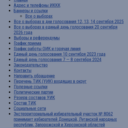
Адрес и телефоны ИККК
Баннеры и ссылки
Все о выборах
Все о выборах в дни голосования 12, 13, 14 сентября 2025
Все о выборах в единый день голосования 20 сентября
2026 года
Выборы и референдумы
График приема
График работы ОИК и горячая линия
Единый день голосования 10 сентября 2023 года
Единый день голосования 7 — 8 сентября 2024
Законодательство
Контакты
Направить обращение
Перечень ТИК (УИК) входящих в округ
Полезные ссылки
Политические партии
Резерв составов УИК
Состав ТИК
Социальные сети
Экстерриториальный избирательный участок № 8062
принимает избирателей Донецкой, Луганской народных
республик, Запорожской и Херсонской областей