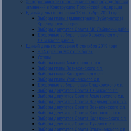
Общероссийское голосование по вопросу одобрения
изменений в Конструкцию Российской Федерации
Единый день голосования 13 сентября 2020 года
Выборы главы администрации (губернатора)
Краснодарского края
Выборы депутатов Совета МО Лабинский район
Досрочные выборы главы Харьковского с.п.
Лабинского района
Единый день голосования 8 сентября 2019 года
НПА органов МСУ о выборах
Уставы
Выборы главы Ахметовского с.п.
Выборы главы Вознесенского с.п.
Выборы главы Каладжинского с.п.
Выборы главы Упорненского с.п.
Досрочные выборы главы Сладковского с.п.
Выборы депутатов Совета Лабинского г.п.
Выборы депутатов Совета Ахметовского с.п.
Выборы депутатов Совета Владимирского с.п.
Выборы депутатов Совета Вознесенского с.п.
Выборы депутатов Совета Зассовского с.п.
Выборы депутатов Совета Каладжинского с.п.
Выборы депутатов Совета Лучевого с.п.
Выборы депутатов Совета Отважненского с.п.