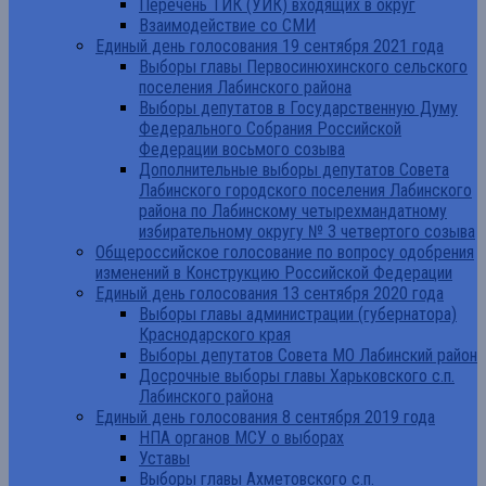
Перечень ТИК (УИК) входящих в округ
Взаимодействие со СМИ
Единый день голосования 19 сентября 2021 года
Выборы главы Первосинюхинского сельского
поселения Лабинского района
Выборы депутатов в Государственную Думу
Федерального Собрания Российской
Федерации восьмого созыва
Дополнительные выборы депутатов Совета
Лабинского городского поселения Лабинского
района по Лабинскому четырехмандатному
избирательному округу № 3 четвертого созыва
Общероссийское голосование по вопросу одобрения
изменений в Конструкцию Российской Федерации
Единый день голосования 13 сентября 2020 года
Выборы главы администрации (губернатора)
Краснодарского края
Выборы депутатов Совета МО Лабинский район
Досрочные выборы главы Харьковского с.п.
Лабинского района
Единый день голосования 8 сентября 2019 года
НПА органов МСУ о выборах
Уставы
Выборы главы Ахметовского с.п.