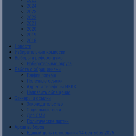
2025
2024
2023
2022
2021
2020
2019
2018
Новости
Избирательные комиссии
Выборы и референдумы
Избирательные округа
Работа с обращениями
График приема
Полезные ссылки
Адрес и телефоны ИККК
Направить обращение
Баннеры и ссылки
Законодательство
Социальные сети
Для СМИ
Политические партии
Архив выборов
Единый день голосования 14 сентября 2025