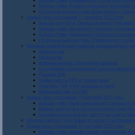
Выборы главы Владимирского сельского поселе
Выборы главы Лучевого сельского поселения Л
Досрочные выборы главы Ахметовского сельско
Единый день голосования 11 сентября 2022 года
Выборы депутатов Законодательного Собрания 
Выборы главы Зассовского сельского поселени
Выборы главы Чамлыкского сельского поселени
Досрочные выборы главы Отважненского сельск
Окружная избирательная комиссия одномандатного из
Избирателям
Кандидатам
Информационное обеспечение выборов
Поступление и расходование средств кандидат
Решения ОИК
График работы ОИК и горячая линия
Перечень ТИК (УИК) входящих в округ
Взаимодействие со СМИ
Единый день голосования 19 сентября 2021 года
Выборы главы Первосинюхинского сельского по
Выборы депутатов в Государственную Думу Фе
Дополнительные выборы депутатов Совета Лаби
Общероссийское голосование по вопросу одобрения 
Единый день голосования 13 сентября 2020 года
Выборы главы администрации (губернатора) Кр