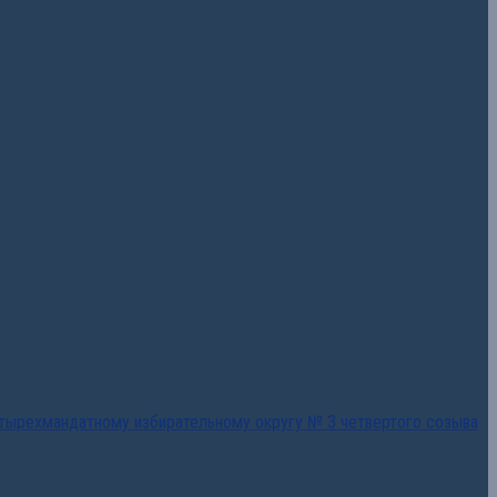
тырехмандатному избирательному округу № 3 четвертого созыва