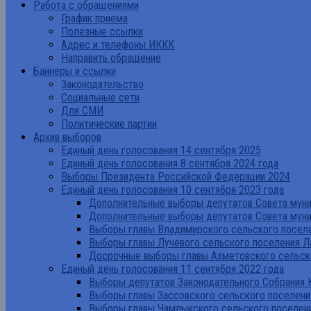
Работа с обращениями
График приема
Полезные ссылки
Адрес и телефоны ИККК
Направить обращение
Баннеры и ссылки
Законодательство
Социальные сети
Для СМИ
Политические партии
Архив выборов
Единый день голосования 14 сентября 2025
Единый день голосования 8 сентября 2024 года
Выборы Президента Российской Федерации 2024
Единый день голосования 10 сентября 2023 года
Дополнительные выборы депутатов Совета муниц
Дополнительные выборы депутатов Совета муни
Выборы главы Владимирского сельского поселе
Выборы главы Лучевого сельского поселения Л
Досрочные выборы главы Ахметовского сельско
Единый день голосования 11 сентября 2022 года
Выборы депутатов Законодательного Собрания 
Выборы главы Зассовского сельского поселени
Выборы главы Чамлыкского сельского поселени