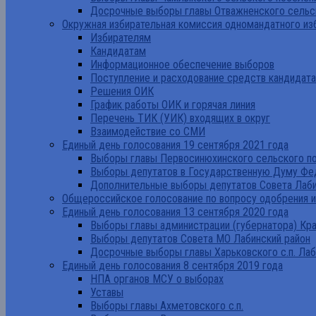
Досрочные выборы главы Отважненского сельск
Окружная избирательная комиссия одномандатного из
Избирателям
Кандидатам
Информационное обеспечение выборов
Поступление и расходование средств кандидат
Решения ОИК
График работы ОИК и горячая линия
Перечень ТИК (УИК) входящих в округ
Взаимодействие со СМИ
Единый день голосования 19 сентября 2021 года
Выборы главы Первосинюхинского сельского по
Выборы депутатов в Государственную Думу Фе
Дополнительные выборы депутатов Совета Лаби
Общероссийское голосование по вопросу одобрения 
Единый день голосования 13 сентября 2020 года
Выборы главы администрации (губернатора) Кр
Выборы депутатов Совета МО Лабинский район
Досрочные выборы главы Харьковского с.п. Лаб
Единый день голосования 8 сентября 2019 года
НПА органов МСУ о выборах
Уставы
Выборы главы Ахметовского с.п.