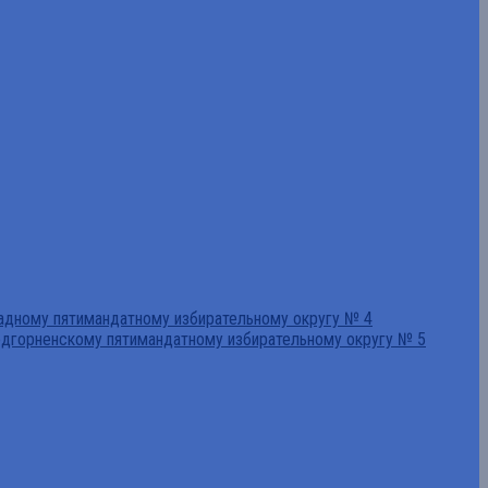
падному пятимандатному избирательному округу № 4
едгорненскому пятимандатному избирательному округу № 5