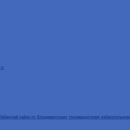
.п.
абинский район по Владимирскому трехмандатному избирательном