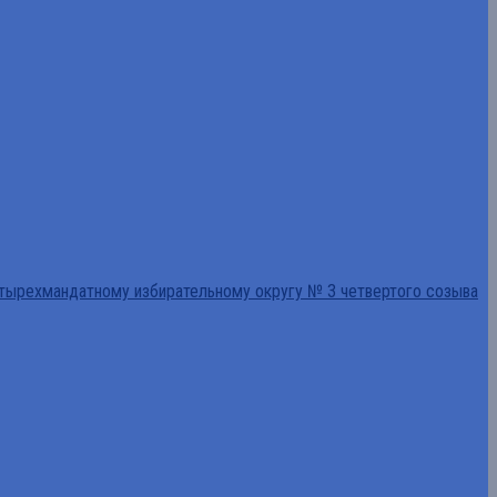
тырехмандатному избирательному округу № 3 четвертого созыва