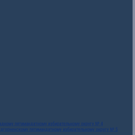
падному пятимандатному избирательному округу № 4
едгорненскому пятимандатному избирательному округу № 5