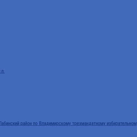
.п.
абинский район по Владимирскому трехмандатному избирательном