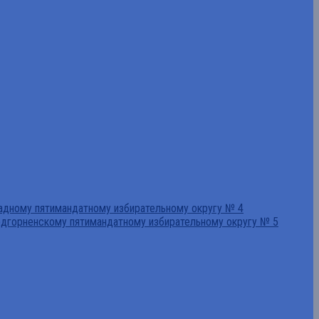
падному пятимандатному избирательному округу № 4
едгорненскому пятимандатному избирательному округу № 5