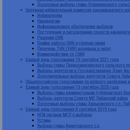
Досрочные выборы главы Отважненского сельск
Окружная избирательная комиссия одномандатного из
Избирателям
Кандидатам
Информационное обеспечение выборов
Поступление и расходование средств кандидат
Решения ОИК
График работы ОИК и горячая линия
Перечень ТИК (УИК) входящих в округ
Взаимодействие со СМИ
Единый день голосования 19 сентября 2021 года
Выборы главы Первосинюхинского сельского по
Выборы депутатов в Государственную Думу Фе
Дополнительные выборы депутатов Совета Лаби
Общероссийское голосование по вопросу одобрения 
Единый день голосования 13 сентября 2020 года
Выборы главы администрации (губернатора) Кр
Выборы депутатов Совета МО Лабинский район
Досрочные выборы главы Харьковского с.п. Лаб
Единый день голосования 8 сентября 2019 года
НПА органов МСУ о выборах
Уставы
Выборы главы Ахметовского с.п.