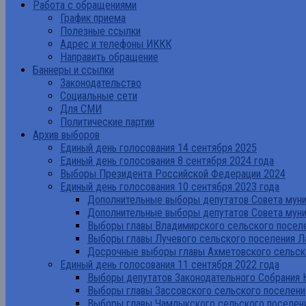
Работа с обращениями
График приема
Полезные ссылки
Адрес и телефоны ИККК
Направить обращение
Баннеры и ссылки
Законодательство
Социальные сети
Для СМИ
Политические партии
Архив выборов
Единый день голосования 14 сентября 2025
Единый день голосования 8 сентября 2024 года
Выборы Президента Российской Федерации 2024
Единый день голосования 10 сентября 2023 года
Дополнительные выборы депутатов Совета муниц
Дополнительные выборы депутатов Совета муни
Выборы главы Владимирского сельского поселе
Выборы главы Лучевого сельского поселения Л
Досрочные выборы главы Ахметовского сельско
Единый день голосования 11 сентября 2022 года
Выборы депутатов Законодательного Собрания 
Выборы главы Зассовского сельского поселени
Выборы главы Чамлыкского сельского поселени