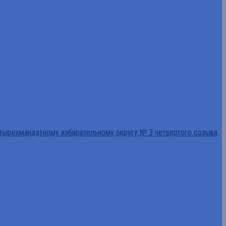
тырехмандатному избирательному округу № 3 четвертого созыва