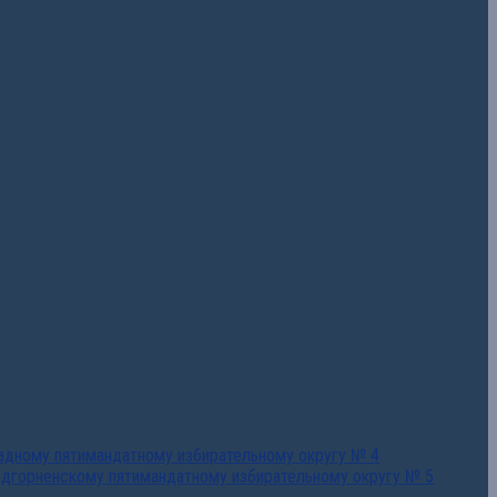
падному пятимандатному избирательному округу № 4
едгорненскому пятимандатному избирательному округу № 5