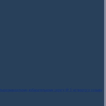
тырехмандатному избирательному округу № 3 четвертого созыва