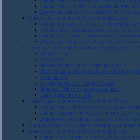
Выборы главы Владимирского сельского поселе
Выборы главы Лучевого сельского поселения Л
Досрочные выборы главы Ахметовского сельско
Единый день голосования 11 сентября 2022 года
Выборы депутатов Законодательного Собрания 
Выборы главы Зассовского сельского поселени
Выборы главы Чамлыкского сельского поселени
Досрочные выборы главы Отважненского сельск
Окружная избирательная комиссия одномандатного из
Избирателям
Кандидатам
Информационное обеспечение выборов
Поступление и расходование средств кандидат
Решения ОИК
График работы ОИК и горячая линия
Перечень ТИК (УИК) входящих в округ
Взаимодействие со СМИ
Единый день голосования 19 сентября 2021 года
Выборы главы Первосинюхинского сельского по
Выборы депутатов в Государственную Думу Фе
Дополнительные выборы депутатов Совета Лаби
Общероссийское голосование по вопросу одобрения 
Единый день голосования 13 сентября 2020 года
Выборы главы администрации (губернатора) Кр