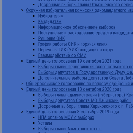
Досрочные выборы главы Отважненского сельск
Окружная избирательная комиссия одномандатного из
Избирателям
Кандидатам
Информационное обеспечение выборов
Поступление и расходование средств кандидат
Решения ОИК
График работы ОИК и горячая линия
Перечень ТИК (УИК) входящих в округ
Взаимодействие со СМИ
Единый день голосования 19 сентября 2021 года
Выборы главы Первосинюхинского сельского по
Выборы депутатов в Государственную Думу Фе
Дополнительные выборы депутатов Совета Лаби
Общероссийское голосование по вопросу одобрения 
Единый день голосования 13 сентября 2020 года
Выборы главы администрации (губернатора) Кр
Выборы депутатов Совета МО Лабинский район
Досрочные выборы главы Харьковского с.п. Лаб
Единый день голосования 8 сентября 2019 года
НПА органов МСУ о выборах
Уставы
Выборы главы Ахметовского с.п.