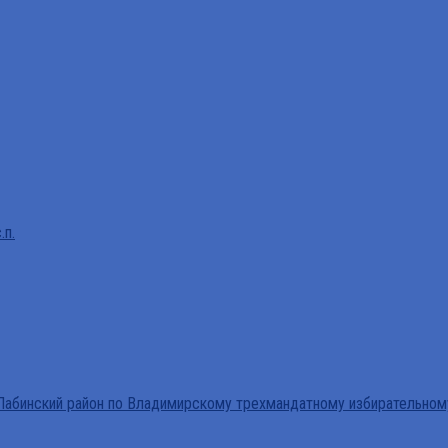
.п.
абинский район по Владимирскому трехмандатному избирательном