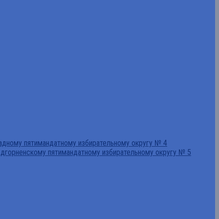
падному пятимандатному избирательному округу № 4
едгорненскому пятимандатному избирательному округу № 5