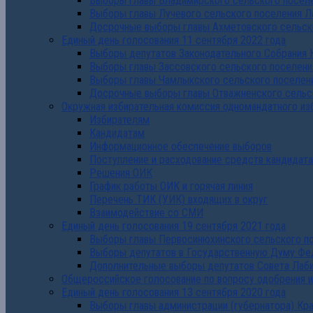
Выборы главы Владимирского сельского поселе
Выборы главы Лучевого сельского поселения Л
Досрочные выборы главы Ахметовского сельско
Единый день голосования 11 сентября 2022 года
Выборы депутатов Законодательного Собрания 
Выборы главы Зассовского сельского поселени
Выборы главы Чамлыкского сельского поселени
Досрочные выборы главы Отважненского сельск
Окружная избирательная комиссия одномандатного из
Избирателям
Кандидатам
Информационное обеспечение выборов
Поступление и расходование средств кандидат
Решения ОИК
График работы ОИК и горячая линия
Перечень ТИК (УИК) входящих в округ
Взаимодействие со СМИ
Единый день голосования 19 сентября 2021 года
Выборы главы Первосинюхинского сельского по
Выборы депутатов в Государственную Думу Фе
Дополнительные выборы депутатов Совета Лаби
Общероссийское голосование по вопросу одобрения 
Единый день голосования 13 сентября 2020 года
Выборы главы администрации (губернатора) Кр