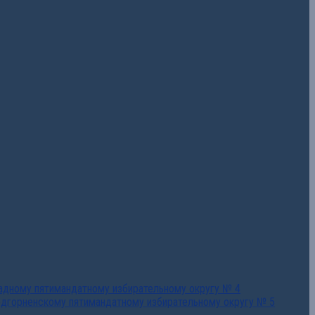
падному пятимандатному избирательному округу № 4
едгорненскому пятимандатному избирательному округу № 5