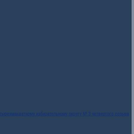
тырехмандатному избирательному округу № 3 четвертого созыва