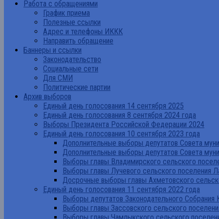
Работа с обращениями
График приема
Полезные ссылки
Адрес и телефоны ИККК
Направить обращение
Баннеры и ссылки
Законодательство
Социальные сети
Для СМИ
Политические партии
Архив выборов
Единый день голосования 14 сентября 2025
Единый день голосования 8 сентября 2024 года
Выборы Президента Российской Федерации 2024
Единый день голосования 10 сентября 2023 года
Дополнительные выборы депутатов Совета муниц
Дополнительные выборы депутатов Совета муни
Выборы главы Владимирского сельского поселе
Выборы главы Лучевого сельского поселения Л
Досрочные выборы главы Ахметовского сельско
Единый день голосования 11 сентября 2022 года
Выборы депутатов Законодательного Собрания 
Выборы главы Зассовского сельского поселени
Выборы главы Чамлыкского сельского поселени