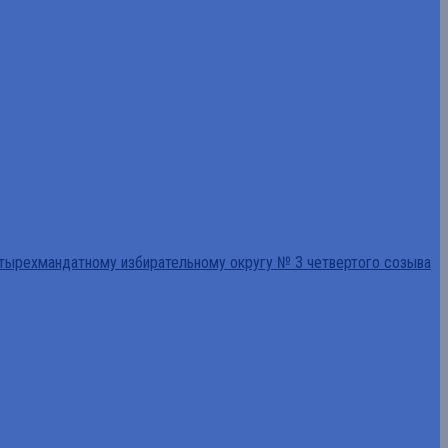
тырехмандатному избирательному округу № 3 четвертого созыва