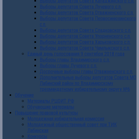
Выборы депутатов Совета Каладжинского с.п.
Выборы депутатов Совета Лучевого с.п.
Выборы депутатов Совета Отважненского с.п.
Выборы депутатов Совета Первосинюхинского
с.п.
Выборы депутатов Совета Сладковского с.п.
Выборы депутатов Совета Упорненского с.п.
Выборы депутатов Совета Харьковского с.п.
Выборы депутатов Совета Чамлыкского с.п.
Единый день голосования 9 сентября 2018 года
Выборы главы Владимирского с.п.
Выборы главы Лучевого с.п.
Досрочные выборы главы Отважненского с.п.
Дополнительные выборы депутатов Совета МО
Лабинский район по Владимирскому
трехмандатному избирательному округу №6
Обучение
Материалы РЦОИТ РФ
Обучающие материалы
Повышение правовой культуры
Молодежная избирательная комиссия
Молодежный общественный совет при ТИК
Лабинская
Конкурсы