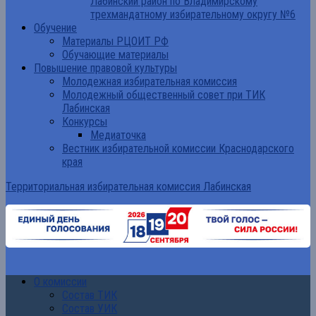
Лабинский район по Владимирскому
трехмандатному избирательному округу №6
Обучение
Материалы РЦОИТ РФ
Обучающие материалы
Повышение правовой культуры
Молодежная избирательная комиссия
Молодежный общественный совет при ТИК
Лабинская
Конкурсы
Медиаточка
Вестник избирательной комиссии Краснодарского
края
Территориальная избирательная комиссия Лабинская
О комиссии
Состав ТИК
Состав УИК