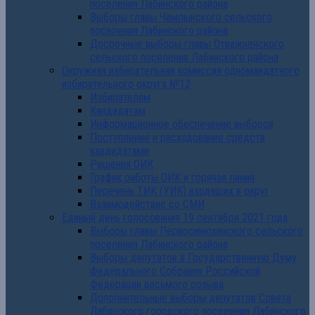
поселения Лабинского района
Выборы главы Чамлыкского сельского
поселения Лабинского района
Досрочные выборы главы Отважненского
сельского поселения Лабинского района
Окружная избирательная комиссия одномандатного
избирательного округа №12
Избирателям
Кандидатам
Информационное обеспечение выборов
Поступление и расходование средств
кандидатами
Решения ОИК
График работы ОИК и горячая линия
Перечень ТИК (УИК) входящих в округ
Взаимодействие со СМИ
Единый день голосования 19 сентября 2021 года
Выборы главы Первосинюхинского сельского
поселения Лабинского района
Выборы депутатов в Государственную Думу
Федерального Собрания Российской
Федерации восьмого созыва
Дополнительные выборы депутатов Совета
Лабинского городского поселения Лабинского