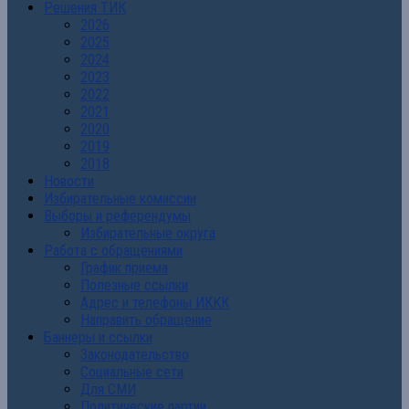
Решения ТИК
2026
2025
2024
2023
2022
2021
2020
2019
2018
Новости
Избирательные комиссии
Выборы и референдумы
Избирательные округа
Работа с обращениями
График приема
Полезные ссылки
Адрес и телефоны ИККК
Направить обращение
Баннеры и ссылки
Законодательство
Социальные сети
Для СМИ
Политические партии