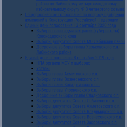
района по Лабинскому четырехмандатному
избирательному округу № 3 четвертого созыва
Общероссийское голосование по вопросу одобрения
изменений в Конструкцию Российской Федерации
Единый день голосования 13 сентября 2020 года
Выборы главы администрации (губернатора)
Краснодарского края
Выборы депутатов Совета МО Лабинский район
Досрочные выборы главы Харьковского с.п.
Лабинского района
Единый день голосования 8 сентября 2019 года
НПА органов МСУ о выборах
Уставы
Выборы главы Ахметовского с.п.
Выборы главы Вознесенского с.п.
Выборы главы Каладжинского с.п.
Выборы главы Упорненского с.п.
Досрочные выборы главы Сладковского с.п.
Выборы депутатов Совета Лабинского г.п.
Выборы депутатов Совета Ахметовского с.п.
Выборы депутатов Совета Владимирского с.п.
Выборы депутатов Совета Вознесенского с.п.
Выборы депутатов Совета Зассовского с.п.