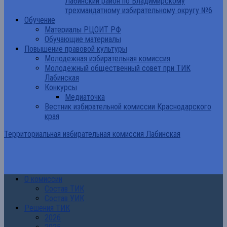
Лабинский район по Владимирскому
трехмандатному избирательному округу №6
Обучение
Материалы РЦОИТ РФ
Обучающие материалы
Повышение правовой культуры
Молодежная избирательная комиссия
Молодежный общественный совет при ТИК
Лабинская
Конкурсы
Медиаточка
Вестник избирательной комиссии Краснодарского
края
Территориальная избирательная комиссия Лабинская
О комиссии
Состав ТИК
Состав УИК
Решения ТИК
2026