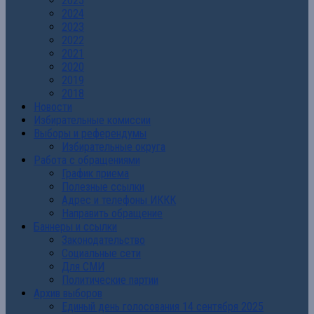
2025
2024
2023
2022
2021
2020
2019
2018
Новости
Избирательные комиссии
Выборы и референдумы
Избирательные округа
Работа с обращениями
График приема
Полезные ссылки
Адрес и телефоны ИККК
Направить обращение
Баннеры и ссылки
Законодательство
Социальные сети
Для СМИ
Политические партии
Архив выборов
Единый день голосования 14 сентября 2025