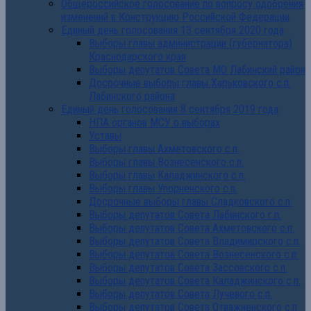
Общероссийское голосование по вопросу одобрения
изменений в Конструкцию Российской Федерации
Единый день голосования 13 сентября 2020 года
Выборы главы администрации (губернатора)
Краснодарского края
Выборы депутатов Совета МО Лабинский район
Досрочные выборы главы Харьковского с.п.
Лабинского района
Единый день голосования 8 сентября 2019 года
НПА органов МСУ о выборах
Уставы
Выборы главы Ахметовского с.п.
Выборы главы Вознесенского с.п.
Выборы главы Каладжинского с.п.
Выборы главы Упорненского с.п.
Досрочные выборы главы Сладковского с.п.
Выборы депутатов Совета Лабинского г.п.
Выборы депутатов Совета Ахметовского с.п.
Выборы депутатов Совета Владимирского с.п.
Выборы депутатов Совета Вознесенского с.п.
Выборы депутатов Совета Зассовского с.п.
Выборы депутатов Совета Каладжинского с.п.
Выборы депутатов Совета Лучевого с.п.
Выборы депутатов Совета Отважненского с.п.