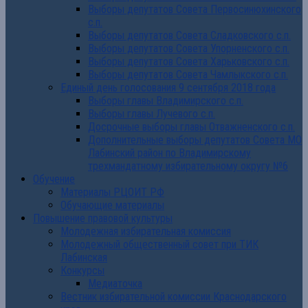
Выборы депутатов Совета Первосинюхинского
с.п.
Выборы депутатов Совета Сладковского с.п.
Выборы депутатов Совета Упорненского с.п.
Выборы депутатов Совета Харьковского с.п.
Выборы депутатов Совета Чамлыкского с.п.
Единый день голосования 9 сентября 2018 года
Выборы главы Владимирского с.п.
Выборы главы Лучевого с.п.
Досрочные выборы главы Отважненского с.п.
Дополнительные выборы депутатов Совета МО
Лабинский район по Владимирскому
трехмандатному избирательному округу №6
Обучение
Материалы РЦОИТ РФ
Обучающие материалы
Повышение правовой культуры
Молодежная избирательная комиссия
Молодежный общественный совет при ТИК
Лабинская
Конкурсы
Медиаточка
Вестник избирательной комиссии Краснодарского