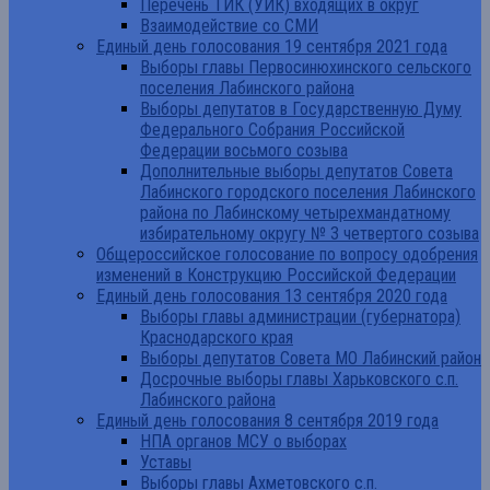
Перечень ТИК (УИК) входящих в округ
Взаимодействие со СМИ
Единый день голосования 19 сентября 2021 года
Выборы главы Первосинюхинского сельского
поселения Лабинского района
Выборы депутатов в Государственную Думу
Федерального Собрания Российской
Федерации восьмого созыва
Дополнительные выборы депутатов Совета
Лабинского городского поселения Лабинского
района по Лабинскому четырехмандатному
избирательному округу № 3 четвертого созыва
Общероссийское голосование по вопросу одобрения
изменений в Конструкцию Российской Федерации
Единый день голосования 13 сентября 2020 года
Выборы главы администрации (губернатора)
Краснодарского края
Выборы депутатов Совета МО Лабинский район
Досрочные выборы главы Харьковского с.п.
Лабинского района
Единый день голосования 8 сентября 2019 года
НПА органов МСУ о выборах
Уставы
Выборы главы Ахметовского с.п.