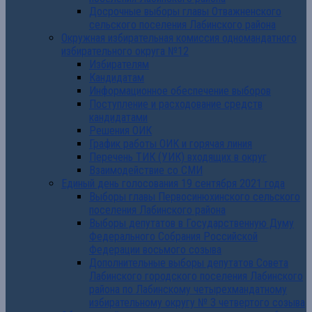
Досрочные выборы главы Отважненского
сельского поселения Лабинского района
Окружная избирательная комиссия одномандатного
избирательного округа №12
Избирателям
Кандидатам
Информационное обеспечение выборов
Поступление и расходование средств
кандидатами
Решения ОИК
График работы ОИК и горячая линия
Перечень ТИК (УИК) входящих в округ
Взаимодействие со СМИ
Единый день голосования 19 сентября 2021 года
Выборы главы Первосинюхинского сельского
поселения Лабинского района
Выборы депутатов в Государственную Думу
Федерального Собрания Российской
Федерации восьмого созыва
Дополнительные выборы депутатов Совета
Лабинского городского поселения Лабинского
района по Лабинскому четырехмандатному
избирательному округу № 3 четвертого созыва