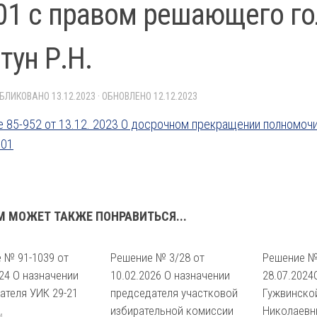
01 с правом решающего г
тун Р.Н.
УБЛИКОВАНО
13.12.2023
· ОБНОВЛЕНО
12.12.2023
 85-952 от 13.12. 2023 О досрочном прекращении полномочий
-01
М МОЖЕТ ТАКЖЕ ПОНРАВИТЬСЯ...
 № 91-1039 от
Решение № 3/28 от
Решение №
024 О назначении
10.02.2026 О назначении
28.07.2024
ателя УИК 29-21
председателя участковой
Гужвинско
избирательной комиссии
Николаевн