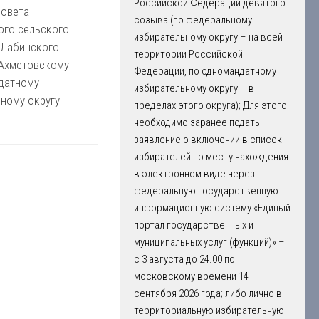
Российской Федерации девятого
Совета
созыва (по федеральному
ого сельского
избирательному округу – на всей
 Лабинского
территории Российской
 Ахметовскому
Федерации, по одномандатному
датному
избирательному округу – в
ному округу
пределах этого округа); Для этого
необходимо заранее подать
заявление о включении в список
избирателей по месту нахождения:
в электронном виде через
федеральную государственную
информационную систему «Единый
портал государственных и
муниципальных услуг (функций)» –
с 3 августа до 24.00 по
московскому времени 14
сентября 2026 года; либо лично в
территориальную избирательную