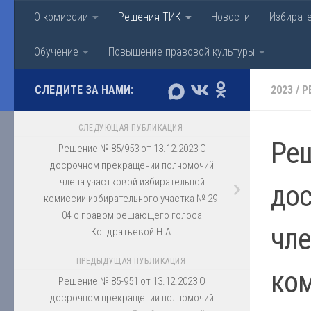
О комиссии
Решения ТИК
Новости
Избират
Перейти к содержимому
Территориальная изби
Обучение
Повышение правовой культуры
СЛЕДИТЕ ЗА НАМИ:
2023
/
Р
СЛЕДУЮЩАЯ ПУБЛИКАЦИЯ
Реш
Решение № 85/953 от 13.12.2023 О
досрочном прекращении полномочий
члена участковой избирательной
до
комиссии избирательного участка № 29-
04 с правом решающего голоса
чле
Кондратьевой Н.А.
ПРЕДЫДУЩАЯ ПУБЛИКАЦИЯ
ком
Решение № 85-951 от 13.12.2023 О
досрочном прекращении полномочий