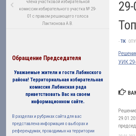
29-
члена участковой избирательной
комиссии избирательного участка № 29-
01 с правом решающего голоса
Топ
Лактионова А.В.
-
TIK
· ОП
Решение
Обращение Председателя
УИК 29
Уважаемые жители и гости Лабинского
района! Территориальная избирательная
комиссия Лабинская рада
ВА
приветствовать Вас на своем
информационном сайте.
Решение
В разделах и рубриках сайта для вас
29.01.2
представлена информация о выборах и
председ
референдумах, проводимых на территории