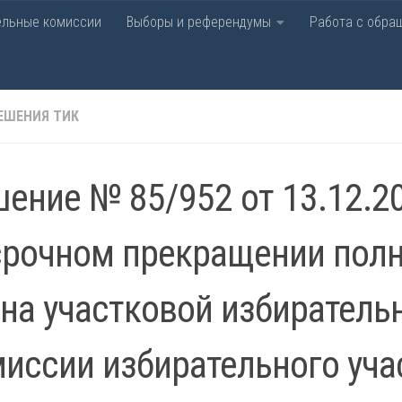
ельные комиссии
Выборы и референдумы
Работа с обра
рательная комиссия Лаби
ЕШЕНИЯ ТИК
ение № 85/952 от 13.12.2
срочном прекращении пол
на участковой избиратель
иссии избирательного уча