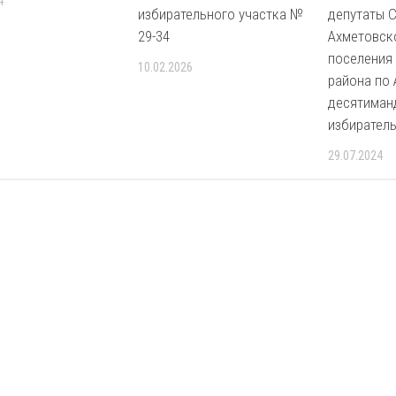
4
избирательного участка №
депутаты 
29-34
Ахметовск
поселения
10.02.2026
района по
десятиман
избиратель
29.07.2024