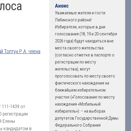
олоса
Анонс
Уважаемые жители и гости
Лабинского района!
Избиратели, которые в дни
голосования (18, 19 и 20 сентября
2026 года) будут находиться вне
места своего жительства
 Топтун Р.А. члена
(согласно отметке в паспорте о
регистрации по месту
жительства), могут
проголосовать по месту своего
фактического нахождения на
ближайшем избирательном
участке («Голосование по месту
нахождения «Мобильный
 111-1439 от
избиратель»): – на выборах
О регистрации
депутатов Государственной Думы
й Елены
Федерального Собрания
ы кандидатом в