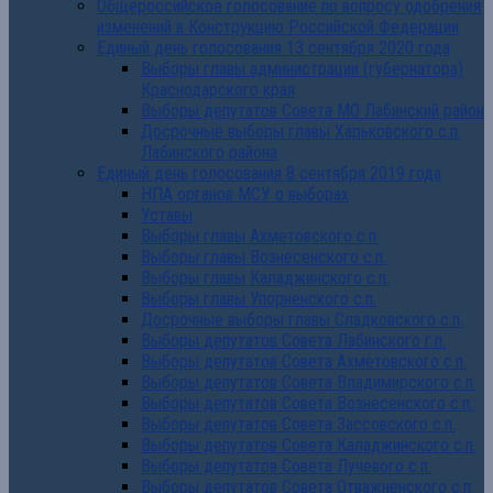
Общероссийское голосование по вопросу одобрения
изменений в Конструкцию Российской Федерации
Единый день голосования 13 сентября 2020 года
Выборы главы администрации (губернатора)
Краснодарского края
Выборы депутатов Совета МО Лабинский район
Досрочные выборы главы Харьковского с.п.
Лабинского района
Единый день голосования 8 сентября 2019 года
НПА органов МСУ о выборах
Уставы
Выборы главы Ахметовского с.п.
Выборы главы Вознесенского с.п.
Выборы главы Каладжинского с.п.
Выборы главы Упорненского с.п.
Досрочные выборы главы Сладковского с.п.
Выборы депутатов Совета Лабинского г.п.
Выборы депутатов Совета Ахметовского с.п.
Выборы депутатов Совета Владимирского с.п.
Выборы депутатов Совета Вознесенского с.п.
Выборы депутатов Совета Зассовского с.п.
Выборы депутатов Совета Каладжинского с.п.
Выборы депутатов Совета Лучевого с.п.
Выборы депутатов Совета Отважненского с.п.