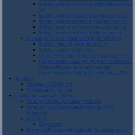
Выборы депутатов Совета Первосинюхинского
с.п.
Выборы депутатов Совета Сладковского с.п.
Выборы депутатов Совета Упорненского с.п.
Выборы депутатов Совета Харьковского с.п.
Выборы депутатов Совета Чамлыкского с.п.
Единый день голосования 9 сентября 2018 года
Выборы главы Владимирского с.п.
Выборы главы Лучевого с.п.
Досрочные выборы главы Отважненского с.п.
Дополнительные выборы депутатов Совета МО
Лабинский район по Владимирскому
трехмандатному избирательному округу №6
Обучение
Материалы РЦОИТ РФ
Обучающие материалы
Повышение правовой культуры
Молодежная избирательная комиссия
Молодежный общественный совет при ТИК
Лабинская
Конкурсы
Медиаточка
Вестник избирательной комиссии Краснодарского