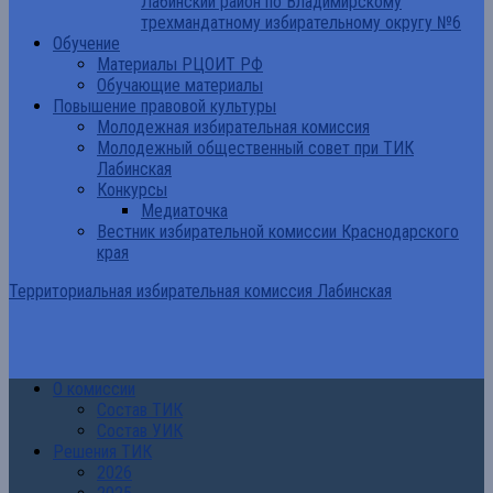
Лабинский район по Владимирскому
трехмандатному избирательному округу №6
Обучение
Материалы РЦОИТ РФ
Обучающие материалы
Повышение правовой культуры
Молодежная избирательная комиссия
Молодежный общественный совет при ТИК
Лабинская
Конкурсы
Медиаточка
Вестник избирательной комиссии Краснодарского
края
Территориальная избирательная комиссия Лабинская
О комиссии
Состав ТИК
Состав УИК
Решения ТИК
2026