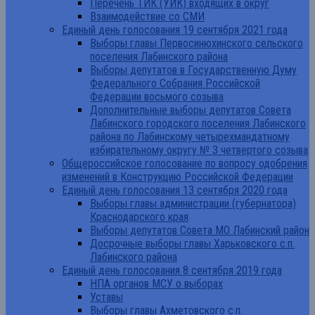
Перечень ТИК (УИК) входящих в округ
Взаимодействие со СМИ
Единый день голосования 19 сентября 2021 года
Выборы главы Первосинюхинского сельского
поселения Лабинского района
Выборы депутатов в Государственную Думу
Федерального Собрания Российской
Федерации восьмого созыва
Дополнительные выборы депутатов Совета
Лабинского городского поселения Лабинского
района по Лабинскому четырехмандатному
избирательному округу № 3 четвертого созыва
Общероссийское голосование по вопросу одобрения
изменений в Конструкцию Российской Федерации
Единый день голосования 13 сентября 2020 года
Выборы главы администрации (губернатора)
Краснодарского края
Выборы депутатов Совета МО Лабинский район
Досрочные выборы главы Харьковского с.п.
Лабинского района
Единый день голосования 8 сентября 2019 года
НПА органов МСУ о выборах
Уставы
Выборы главы Ахметовского с.п.