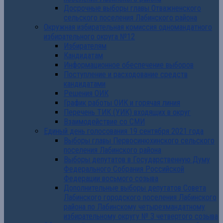
Досрочные выборы главы Отважненского
сельского поселения Лабинского района
Окружная избирательная комиссия одномандатного
избирательного округа №12
Избирателям
Кандидатам
Информационное обеспечение выборов
Поступление и расходование средств
кандидатами
Решения ОИК
График работы ОИК и горячая линия
Перечень ТИК (УИК) входящих в округ
Взаимодействие со СМИ
Единый день голосования 19 сентября 2021 года
Выборы главы Первосинюхинского сельского
поселения Лабинского района
Выборы депутатов в Государственную Думу
Федерального Собрания Российской
Федерации восьмого созыва
Дополнительные выборы депутатов Совета
Лабинского городского поселения Лабинского
района по Лабинскому четырехмандатному
избирательному округу № 3 четвертого созыва