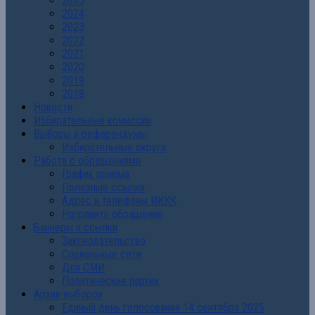
2025
2024
2023
2022
2021
2020
2019
2018
Новости
Избирательные комиссии
Выборы и референдумы
Избирательные округа
Работа с обращениями
График приема
Полезные ссылки
Адрес и телефоны ИККК
Направить обращение
Баннеры и ссылки
Законодательство
Социальные сети
Для СМИ
Политические партии
Архив выборов
Единый день голосования 14 сентября 2025