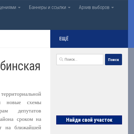
щениями
Баннеры и ссылки
Архив выборов
нская
ЕЩЁ
Найти:
абинская
территориальной
ны новые схемы
рам депутатов
района сроком на
Найди свой участок
ит на ближайшей