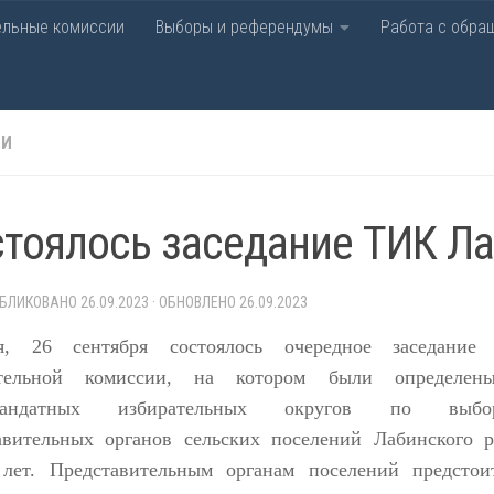
ельные комиссии
Выборы и референдумы
Работа с обра
рательная комиссия Лаби
ТИ
тоялось заседание ТИК Л
УБЛИКОВАНО
26.09.2023
· ОБНОВЛЕНО
26.09.2023
я, 26 сентября состоялось очередное заседание 
ательной комиссии, на котором были определе
мандатных избирательных округов по выбо
авительных органов сельских поселений Лабинского 
 лет. Представительным органам поселений предсто