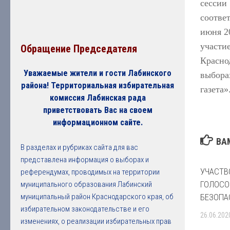
сессии
соотве
июня 2
участи
Обращение Председателя
Красно
Уважаемые жители и гости Лабинского
выбора
района! Территориальная избирательная
газета»
комиссия Лабинская рада
приветствовать Вас на своем
информационном сайте.
ВА
В разделах и рубриках сайта для вас
представлена информация о выборах и
УЧАСТВ
референдумах, проводимых на территории
ГОЛОСО
муниципального образования Лабинский
БЕЗОПА
муниципальный район Краснодарского края, об
избирательном законодательстве и его
26.06.202
изменениях, о реализации избирательных прав