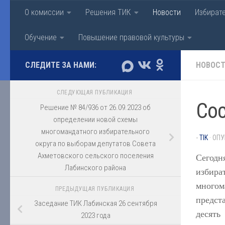
О комиссии
Решения ТИК
Новости
Избират
Перейти к содержимому
Территориальная изби
Обучение
Повышение правовой культуры
СЛЕДИТЕ ЗА НАМИ:
НОВОС
СЛЕДУЮЩАЯ ПУБЛИКАЦИЯ
Сос
Решение № 84/936 от 26.09.2023 об
определении новой схемы
многомандатного избирательного
-
TIK
· ОП
округа по выборам депутатов Совета
Ахметовского сельского поселения
Сегодн
Лабинского района
избир
много
ПРЕДЫДУЩАЯ ПУБЛИКАЦИЯ
предст
Заседание ТИК Лабинская 26 сентября
десять
2023 года