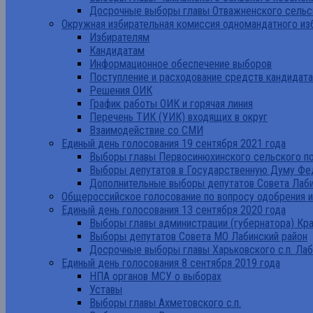
Досрочные выборы главы Отважненского сельск
Окружная избирательная комиссия одномандатного из
Избирателям
Кандидатам
Информационное обеспечение выборов
Поступление и расходование средств кандидат
Решения ОИК
График работы ОИК и горячая линия
Перечень ТИК (УИК) входящих в округ
Взаимодействие со СМИ
Единый день голосования 19 сентября 2021 года
Выборы главы Первосинюхинского сельского по
Выборы депутатов в Государственную Думу Фе
Дополнительные выборы депутатов Совета Лаби
Общероссийское голосование по вопросу одобрения 
Единый день голосования 13 сентября 2020 года
Выборы главы администрации (губернатора) Кр
Выборы депутатов Совета МО Лабинский район
Досрочные выборы главы Харьковского с.п. Лаб
Единый день голосования 8 сентября 2019 года
НПА органов МСУ о выборах
Уставы
Выборы главы Ахметовского с.п.