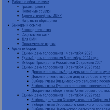
Работа с обращениями
График приема
Полезные ссылки
Адрес и телефоны ИККК
Направить обращение
Баннеры и ссылки
Законодательство
Социальные сети
Для СМИ
Политические партии
Архив выборов
Единый день голосования 14 сентября 2025
Единый день голосования 8 сентября 2024 года
Выборы Президента Российской Федерации 2024
Единый день голосования 10 сентября 2023 года
Дополнительные выборы депутатов Совета муниц
Дополнительные выборы депутатов Совета муни
Выборы главы Владимирского сельского поселе
Выборы главы Лучевого сельского поселения Л
Досрочные выборы главы Ахметовского сельско
Единый день голосования 11 сентября 2022 года
Выборы депутатов Законодательного Собрания 
Выборы главы Зассовского сельского поселени
Выборы главы Чамлыкского сельского поселени