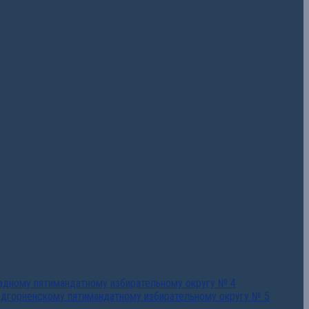
падному пятимандатному избирательному округу № 4
едгорненскому пятимандатному избирательному округу № 5