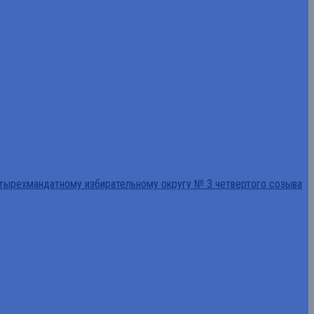
тырехмандатному избирательному округу № 3 четвертого созыва