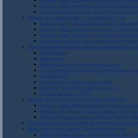
Выборы главы Владимирского сельского поселе
Выборы главы Лучевого сельского поселения Л
Досрочные выборы главы Ахметовского сельско
Единый день голосования 11 сентября 2022 года
Выборы депутатов Законодательного Собрания 
Выборы главы Зассовского сельского поселени
Выборы главы Чамлыкского сельского поселени
Досрочные выборы главы Отважненского сельск
Окружная избирательная комиссия одномандатного из
Избирателям
Кандидатам
Информационное обеспечение выборов
Поступление и расходование средств кандидат
Решения ОИК
График работы ОИК и горячая линия
Перечень ТИК (УИК) входящих в округ
Взаимодействие со СМИ
Единый день голосования 19 сентября 2021 года
Выборы главы Первосинюхинского сельского по
Выборы депутатов в Государственную Думу Фе
Дополнительные выборы депутатов Совета Лаби
Общероссийское голосование по вопросу одобрения 
Единый день голосования 13 сентября 2020 года
Выборы главы администрации (губернатора) Кр