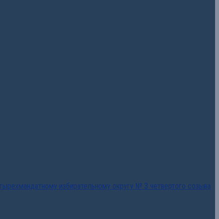
тырехмандатному избирательному округу № 3 четвертого созыва