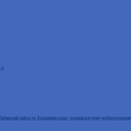
.п.
абинский район по Владимирскому трехмандатному избирательном