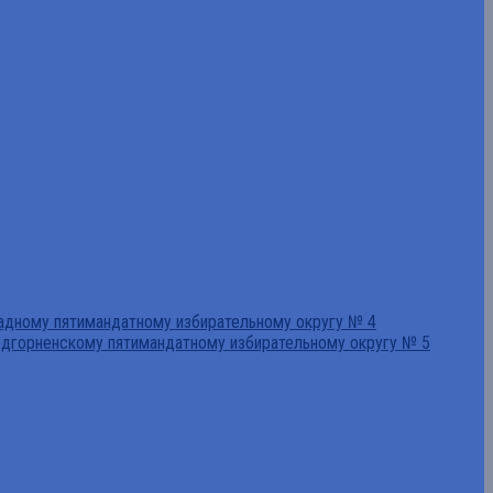
падному пятимандатному избирательному округу № 4
едгорненскому пятимандатному избирательному округу № 5