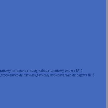
падному пятимандатному избирательному округу № 4
едгорненскому пятимандатному избирательному округу № 5