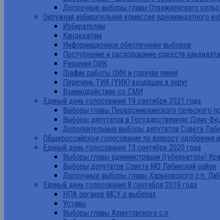
Досрочные выборы главы Отважненского сельск
Окружная избирательная комиссия одномандатного из
Избирателям
Кандидатам
Информационное обеспечение выборов
Поступление и расходование средств кандидат
Решения ОИК
График работы ОИК и горячая линия
Перечень ТИК (УИК) входящих в округ
Взаимодействие со СМИ
Единый день голосования 19 сентября 2021 года
Выборы главы Первосинюхинского сельского по
Выборы депутатов в Государственную Думу Фе
Дополнительные выборы депутатов Совета Лаби
Общероссийское голосование по вопросу одобрения 
Единый день голосования 13 сентября 2020 года
Выборы главы администрации (губернатора) Кр
Выборы депутатов Совета МО Лабинский район
Досрочные выборы главы Харьковского с.п. Лаб
Единый день голосования 8 сентября 2019 года
НПА органов МСУ о выборах
Уставы
Выборы главы Ахметовского с.п.