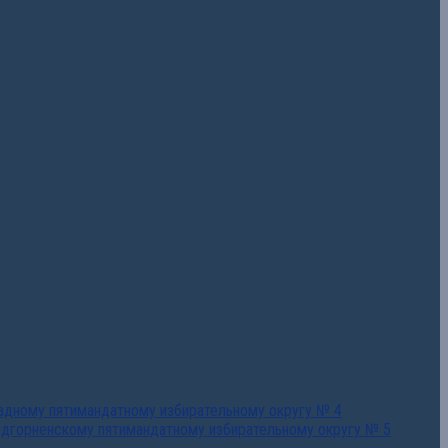
падному пятимандатному избирательному округу № 4
едгорненскому пятимандатному избирательному округу № 5