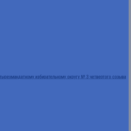
тырехмандатному избирательному округу № 3 четвертого созыва