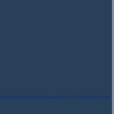
тырехмандатному избирательному округу № 3 четвертого созыва