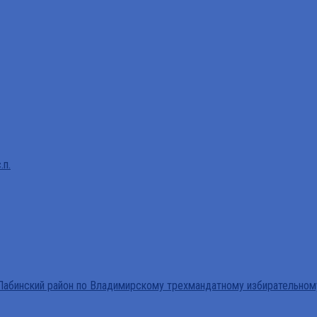
.п.
абинский район по Владимирскому трехмандатному избирательном