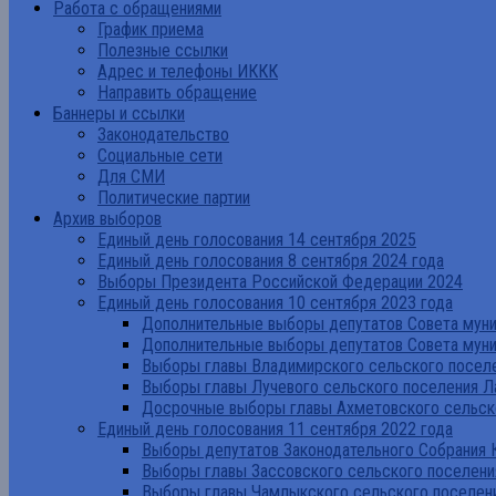
Работа с обращениями
График приема
Полезные ссылки
Адрес и телефоны ИККК
Направить обращение
Баннеры и ссылки
Законодательство
Социальные сети
Для СМИ
Политические партии
Архив выборов
Единый день голосования 14 сентября 2025
Единый день голосования 8 сентября 2024 года
Выборы Президента Российской Федерации 2024
Единый день голосования 10 сентября 2023 года
Дополнительные выборы депутатов Совета муниц
Дополнительные выборы депутатов Совета муни
Выборы главы Владимирского сельского поселе
Выборы главы Лучевого сельского поселения Л
Досрочные выборы главы Ахметовского сельско
Единый день голосования 11 сентября 2022 года
Выборы депутатов Законодательного Собрания 
Выборы главы Зассовского сельского поселени
Выборы главы Чамлыкского сельского поселени