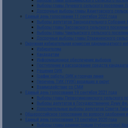
Выборы главы Владимирского сельского поселе
Выборы главы Лучевого сельского поселения Л
Досрочные выборы главы Ахметовского сельско
Единый день голосования 11 сентября 2022 года
Выборы депутатов Законодательного Собрания 
Выборы главы Зассовского сельского поселени
Выборы главы Чамлыкского сельского поселени
Досрочные выборы главы Отважненского сельск
Окружная избирательная комиссия одномандатного из
Избирателям
Кандидатам
Информационное обеспечение выборов
Поступление и расходование средств кандидат
Решения ОИК
График работы ОИК и горячая линия
Перечень ТИК (УИК) входящих в округ
Взаимодействие со СМИ
Единый день голосования 19 сентября 2021 года
Выборы главы Первосинюхинского сельского по
Выборы депутатов в Государственную Думу Фе
Дополнительные выборы депутатов Совета Лаби
Общероссийское голосование по вопросу одобрения 
Единый день голосования 13 сентября 2020 года
Выборы главы администрации (губернатора) Кр