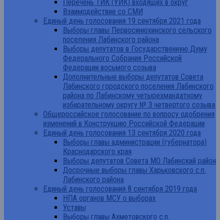
Перечень ТИК (УИК) входящих в округ
Взаимодействие со СМИ
Единый день голосования 19 сентября 2021 года
Выборы главы Первосинюхинского сельского
поселения Лабинского района
Выборы депутатов в Государственную Думу
Федерального Собрания Российской
Федерации восьмого созыва
Дополнительные выборы депутатов Совета
Лабинского городского поселения Лабинского
района по Лабинскому четырехмандатному
избирательному округу № 3 четвертого созыва
Общероссийское голосование по вопросу одобрения
изменений в Конструкцию Российской Федерации
Единый день голосования 13 сентября 2020 года
Выборы главы администрации (губернатора)
Краснодарского края
Выборы депутатов Совета МО Лабинский район
Досрочные выборы главы Харьковского с.п.
Лабинского района
Единый день голосования 8 сентября 2019 года
НПА органов МСУ о выборах
Уставы
Выборы главы Ахметовского с.п.