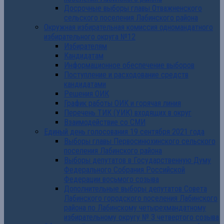
Досрочные выборы главы Отважненского
сельского поселения Лабинского района
Окружная избирательная комиссия одномандатного
избирательного округа №12
Избирателям
Кандидатам
Информационное обеспечение выборов
Поступление и расходование средств
кандидатами
Решения ОИК
График работы ОИК и горячая линия
Перечень ТИК (УИК) входящих в округ
Взаимодействие со СМИ
Единый день голосования 19 сентября 2021 года
Выборы главы Первосинюхинского сельского
поселения Лабинского района
Выборы депутатов в Государственную Думу
Федерального Собрания Российской
Федерации восьмого созыва
Дополнительные выборы депутатов Совета
Лабинского городского поселения Лабинского
района по Лабинскому четырехмандатному
избирательному округу № 3 четвертого созыва