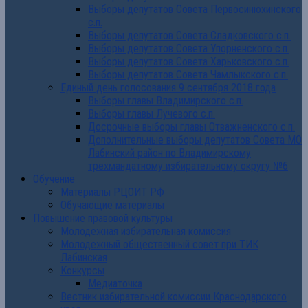
Выборы депутатов Совета Первосинюхинского
с.п.
Выборы депутатов Совета Сладковского с.п.
Выборы депутатов Совета Упорненского с.п.
Выборы депутатов Совета Харьковского с.п.
Выборы депутатов Совета Чамлыкского с.п.
Единый день голосования 9 сентября 2018 года
Выборы главы Владимирского с.п.
Выборы главы Лучевого с.п.
Досрочные выборы главы Отважненского с.п.
Дополнительные выборы депутатов Совета МО
Лабинский район по Владимирскому
трехмандатному избирательному округу №6
Обучение
Материалы РЦОИТ РФ
Обучающие материалы
Повышение правовой культуры
Молодежная избирательная комиссия
Молодежный общественный совет при ТИК
Лабинская
Конкурсы
Медиаточка
Вестник избирательной комиссии Краснодарского