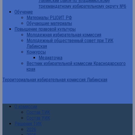
Лабинский район по Владимирскому
трехмандатному избирательному округу №6
Обучение
Материалы РЦОИТ РФ
Обучающие материалы
Повышение правовой культуры
Молодежная избирательная комиссия
Молодежный общественный совет при ТИК
Лабинская
Конкурсы
Медиаточка
Вестник избирательной комиссии Краснодарского
края
Территориальная избирательная комиссия Лабинская
О комиссии
Состав ТИК
Состав УИК
Решения ТИК
2026