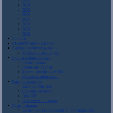
2025
2024
2023
2022
2021
2020
2019
2018
Новости
Избирательные комиссии
Выборы и референдумы
Избирательные округа
Работа с обращениями
График приема
Полезные ссылки
Адрес и телефоны ИККК
Направить обращение
Баннеры и ссылки
Законодательство
Социальные сети
Для СМИ
Политические партии
Архив выборов
Единый день голосования 14 сентября 2025