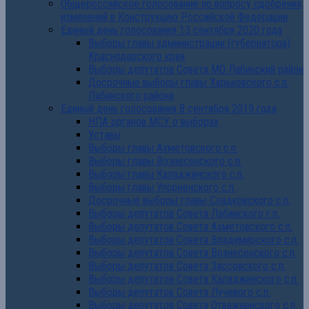
Общероссийское голосование по вопросу одобрения
изменений в Конструкцию Российской Федерации
Единый день голосования 13 сентября 2020 года
Выборы главы администрации (губернатора)
Краснодарского края
Выборы депутатов Совета МО Лабинский район
Досрочные выборы главы Харьковского с.п.
Лабинского района
Единый день голосования 8 сентября 2019 года
НПА органов МСУ о выборах
Уставы
Выборы главы Ахметовского с.п.
Выборы главы Вознесенского с.п.
Выборы главы Каладжинского с.п.
Выборы главы Упорненского с.п.
Досрочные выборы главы Сладковского с.п.
Выборы депутатов Совета Лабинского г.п.
Выборы депутатов Совета Ахметовского с.п.
Выборы депутатов Совета Владимирского с.п.
Выборы депутатов Совета Вознесенского с.п.
Выборы депутатов Совета Зассовского с.п.
Выборы депутатов Совета Каладжинского с.п.
Выборы депутатов Совета Лучевого с.п.
Выборы депутатов Совета Отважненского с.п.