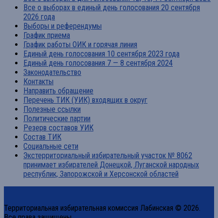
Все о выборах в единый день голосования 20 сентября
2026 года
Выборы и референдумы
График приема
График работы ОИК и горячая линия
Единый день голосования 10 сентября 2023 года
Единый день голосования 7 — 8 сентября 2024
Законодательство
Контакты
Направить обращение
Перечень ТИК (УИК) входящих в округ
Полезные ссылки
Политические партии
Резерв составов УИК
Состав ТИК
Социальные сети
Экстерриториальный избирательный участок № 8062
принимает избирателей Донецкой, Луганской народных
республик, Запорожской и Херсонской областей
Территориальная избирательная комиссия Лабинская © 2026.
Все права защищены.