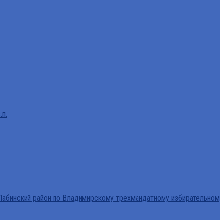
.п.
абинский район по Владимирскому трехмандатному избирательном