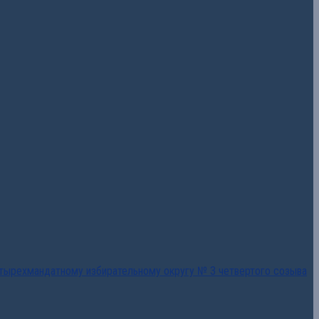
тырехмандатному избирательному округу № 3 четвертого созыва