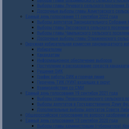
Выборы главы Владимирского сельского поселе
Выборы главы Лучевого сельского поселения Л
Досрочные выборы главы Ахметовского сельско
Единый день голосования 11 сентября 2022 года
Выборы депутатов Законодательного Собрания 
Выборы главы Зассовского сельского поселени
Выборы главы Чамлыкского сельского поселени
Досрочные выборы главы Отважненского сельск
Окружная избирательная комиссия одномандатного из
Избирателям
Кандидатам
Информационное обеспечение выборов
Поступление и расходование средств кандидат
Решения ОИК
График работы ОИК и горячая линия
Перечень ТИК (УИК) входящих в округ
Взаимодействие со СМИ
Единый день голосования 19 сентября 2021 года
Выборы главы Первосинюхинского сельского по
Выборы депутатов в Государственную Думу Фе
Дополнительные выборы депутатов Совета Лаби
Общероссийское голосование по вопросу одобрения 
Единый день голосования 13 сентября 2020 года
Выборы главы администрации (губернатора) Кр