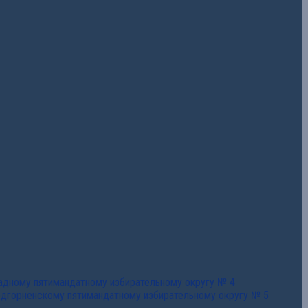
падному пятимандатному избирательному округу № 4
едгорненскому пятимандатному избирательному округу № 5