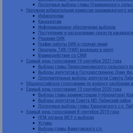
Досрочные выборы главы Отважненского сельск
Окружная избирательная комиссия одномандатного из
Избирателям
Кандидатам
Информационное обеспечение выборов
Поступление и расходование средств кандидат
Решения ОИК
График работы ОИК и горячая линия
Перечень ТИК (УИК) входящих в округ
Взаимодействие со СМИ
Единый день голосования 19 сентября 2021 года
Выборы главы Первосинюхинского сельского по
Выборы депутатов в Государственную Думу Фе
Дополнительные выборы депутатов Совета Лаби
Общероссийское голосование по вопросу одобрения 
Единый день голосования 13 сентября 2020 года
Выборы главы администрации (губернатора) Кр
Выборы депутатов Совета МО Лабинский район
Досрочные выборы главы Харьковского с.п. Лаб
Единый день голосования 8 сентября 2019 года
НПА органов МСУ о выборах
Уставы
Выборы главы Ахметовского с.п.