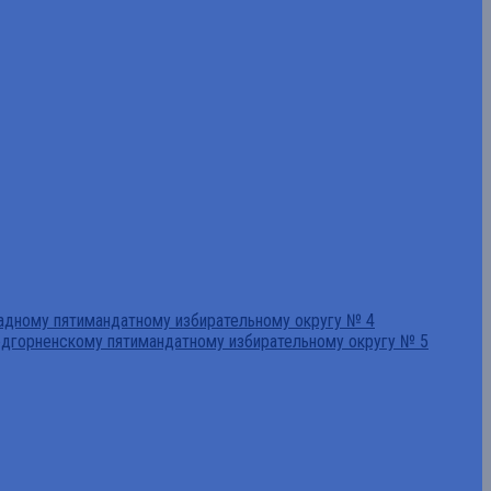
падному пятимандатному избирательному округу № 4
едгорненскому пятимандатному избирательному округу № 5