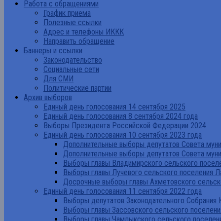
Работа с обращениями
График приема
Полезные ссылки
Адрес и телефоны ИККК
Направить обращение
Баннеры и ссылки
Законодательство
Социальные сети
Для СМИ
Политические партии
Архив выборов
Единый день голосования 14 сентября 2025
Единый день голосования 8 сентября 2024 года
Выборы Президента Российской Федерации 2024
Единый день голосования 10 сентября 2023 года
Дополнительные выборы депутатов Совета муниц
Дополнительные выборы депутатов Совета муни
Выборы главы Владимирского сельского поселе
Выборы главы Лучевого сельского поселения Л
Досрочные выборы главы Ахметовского сельско
Единый день голосования 11 сентября 2022 года
Выборы депутатов Законодательного Собрания 
Выборы главы Зассовского сельского поселени
Выборы главы Чамлыкского сельского поселени