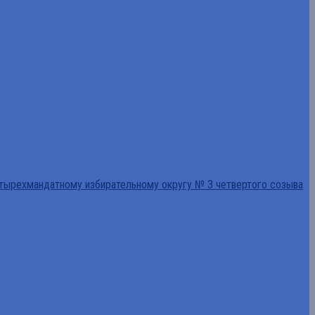
тырехмандатному избирательному округу № 3 четвертого созыва