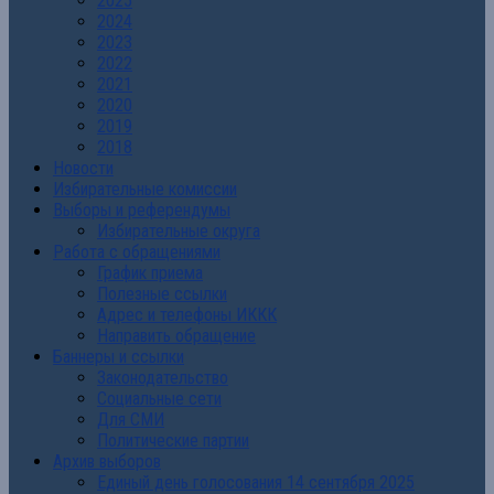
2025
2024
2023
2022
2021
2020
2019
2018
Новости
Избирательные комиссии
Выборы и референдумы
Избирательные округа
Работа с обращениями
График приема
Полезные ссылки
Адрес и телефоны ИККК
Направить обращение
Баннеры и ссылки
Законодательство
Социальные сети
Для СМИ
Политические партии
Архив выборов
Единый день голосования 14 сентября 2025