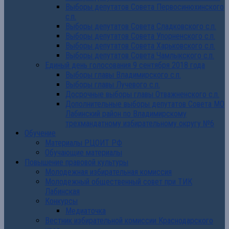
Выборы депутатов Совета Первосинюхинского
с.п.
Выборы депутатов Совета Сладковского с.п.
Выборы депутатов Совета Упорненского с.п.
Выборы депутатов Совета Харьковского с.п.
Выборы депутатов Совета Чамлыкского с.п.
Единый день голосования 9 сентября 2018 года
Выборы главы Владимирского с.п.
Выборы главы Лучевого с.п.
Досрочные выборы главы Отважненского с.п.
Дополнительные выборы депутатов Совета МО
Лабинский район по Владимирскому
трехмандатному избирательному округу №6
Обучение
Материалы РЦОИТ РФ
Обучающие материалы
Повышение правовой культуры
Молодежная избирательная комиссия
Молодежный общественный совет при ТИК
Лабинская
Конкурсы
Медиаточка
Вестник избирательной комиссии Краснодарского