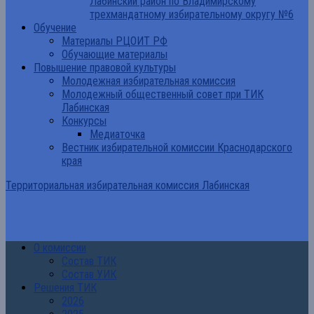
Лабинский район по Владимирскому
трехмандатному избирательному округу №6
Обучение
Материалы РЦОИТ РФ
Обучающие материалы
Повышение правовой культуры
Молодежная избирательная комиссия
Молодежный общественный совет при ТИК
Лабинская
Конкурсы
Медиаточка
Вестник избирательной комиссии Краснодарского
края
Территориальная избирательная комиссия Лабинская
О комиссии
Состав ТИК
Состав УИК
Решения ТИК
2026