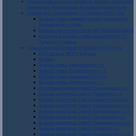
Общероссийское голосование по вопросу одобрения
изменений в Конструкцию Российской Федерации
Единый день голосования 13 сентября 2020 года
Выборы главы администрации (губернатора)
Краснодарского края
Выборы депутатов Совета МО Лабинский район
Досрочные выборы главы Харьковского с.п.
Лабинского района
Единый день голосования 8 сентября 2019 года
НПА органов МСУ о выборах
Уставы
Выборы главы Ахметовского с.п.
Выборы главы Вознесенского с.п.
Выборы главы Каладжинского с.п.
Выборы главы Упорненского с.п.
Досрочные выборы главы Сладковского с.п.
Выборы депутатов Совета Лабинского г.п.
Выборы депутатов Совета Ахметовского с.п.
Выборы депутатов Совета Владимирского с.п.
Выборы депутатов Совета Вознесенского с.п.
Выборы депутатов Совета Зассовского с.п.
Выборы депутатов Совета Каладжинского с.п.
Выборы депутатов Совета Лучевого с.п.
Выборы депутатов Совета Отважненского с.п.