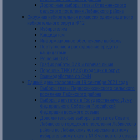
Досрочные выборы главы Отважненского
сельского поселения Лабинского района
Окружная избирательная комиссия одномандатного
избирательного округа №12
Избирателям
Кандидатам
Информационное обеспечение выборов
Поступление и расходование средств
кандидатами
Решения ОИК
График работы ОИК и горячая линия
Перечень ТИК (УИК) входящих в округ
Взаимодействие со СМИ
Единый день голосования 19 сентября 2021 года
Выборы главы Первосинюхинского сельского
поселения Лабинского района
Выборы депутатов в Государственную Думу
Федерального Собрания Российской
Федерации восьмого созыва
Дополнительные выборы депутатов Совета
Лабинского городского поселения Лабинского
района по Лабинскому четырехмандатному
избирательному округу № 3 четвертого созыва