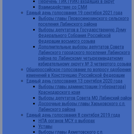
Перечень ТИК (УИК) входящих в округ
Взаимодействие со СМИ
Единый день голосования 19 сентября 2021 года
Выборы главы Первосинюхинского сельского
поселения Лабинского района
Выборы депутатов в Государственную Думу
Федерального Собрания Российской
Федерации восьмого созыва
Дополнительные выборы депутатов Совета
Лабинского городского поселения Лабинского
района по Лабинскому четырехмандатному
избирательному округу № 3 четвертого созыва
Общероссийское голосование по вопросу одобрения
изменений в Конструкцию Российской Федерации
Единый день голосования 13 сентября 2020 года
Выборы главы администрации (губернатора)
Краснодарского края
Выборы депутатов Совета МО Лабинский район
Досрочные выборы главы Харьковского с.п.
Лабинского района
Единый день голосования 8 сентября 2019 года
НПА органов МСУ о выборах
Уставы
Выборы главы Ахметовского с.п.