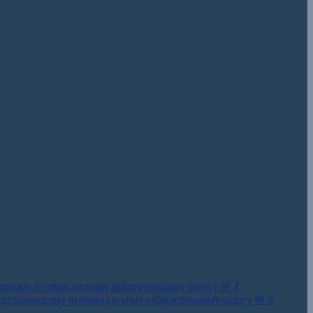
падному пятимандатному избирательному округу № 4
едгорненскому пятимандатному избирательному округу № 5