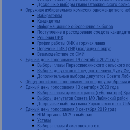
Досрочные выборы главы Отважненского сельск
Окружная избирательная комиссия одномандатного из
Избирателям
Кандидатам
Информационное обеспечение выборов
Поступление и расходование средств кандидат
Решения ОИК
График работы ОИК и горячая линия
Перечень ТИК (УИК) входящих в округ
Взаимодействие со СМИ
Единый день голосования 19 сентября 2021 года
Выборы главы Первосинюхинского сельского по
Выборы депутатов в Государственную Думу Фе
Дополнительные выборы депутатов Совета Лаби
Общероссийское голосование по вопросу одобрения 
Единый день голосования 13 сентября 2020 года
Выборы главы администрации (губернатора) Кр
Выборы депутатов Совета МО Лабинский район
Досрочные выборы главы Харьковского с.п. Лаб
Единый день голосования 8 сентября 2019 года
НПА органов МСУ о выборах
Уставы
Выборы главы Ахметовского с.п.