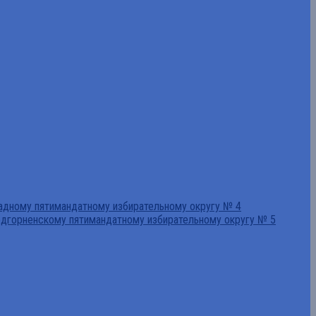
падному пятимандатному избирательному округу № 4
едгорненскому пятимандатному избирательному округу № 5