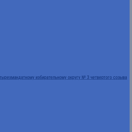
тырехмандатному избирательному округу № 3 четвертого созыва