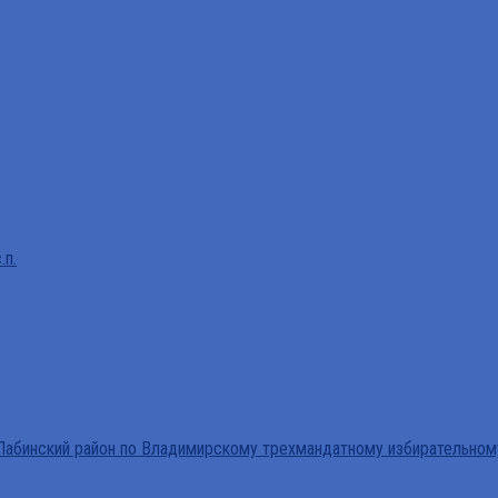
.п.
абинский район по Владимирскому трехмандатному избирательном