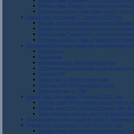
Выборы главы Владимирского сельского поселе
Выборы главы Лучевого сельского поселения Л
Досрочные выборы главы Ахметовского сельско
Единый день голосования 11 сентября 2022 года
Выборы депутатов Законодательного Собрания 
Выборы главы Зассовского сельского поселени
Выборы главы Чамлыкского сельского поселени
Досрочные выборы главы Отважненского сельск
Окружная избирательная комиссия одномандатного из
Избирателям
Кандидатам
Информационное обеспечение выборов
Поступление и расходование средств кандидат
Решения ОИК
График работы ОИК и горячая линия
Перечень ТИК (УИК) входящих в округ
Взаимодействие со СМИ
Единый день голосования 19 сентября 2021 года
Выборы главы Первосинюхинского сельского по
Выборы депутатов в Государственную Думу Фе
Дополнительные выборы депутатов Совета Лаби
Общероссийское голосование по вопросу одобрения 
Единый день голосования 13 сентября 2020 года
Выборы главы администрации (губернатора) Кр