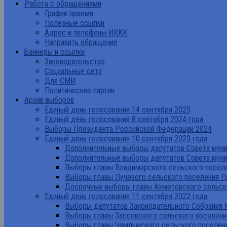
Работа с обращениями
График приема
Полезные ссылки
Адрес и телефоны ИККК
Направить обращение
Баннеры и ссылки
Законодательство
Социальные сети
Для СМИ
Политические партии
Архив выборов
Единый день голосования 14 сентября 2025
Единый день голосования 8 сентября 2024 года
Выборы Президента Российской Федерации 2024
Единый день голосования 10 сентября 2023 года
Дополнительные выборы депутатов Совета муниц
Дополнительные выборы депутатов Совета муни
Выборы главы Владимирского сельского поселе
Выборы главы Лучевого сельского поселения Л
Досрочные выборы главы Ахметовского сельско
Единый день голосования 11 сентября 2022 года
Выборы депутатов Законодательного Собрания 
Выборы главы Зассовского сельского поселени
Выборы главы Чамлыкского сельского поселени