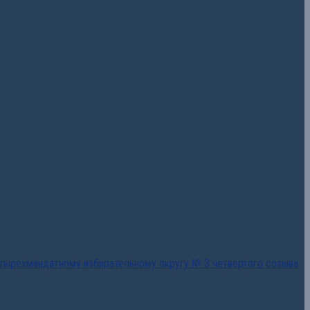
тырехмандатному избирательному округу № 3 четвертого созыва