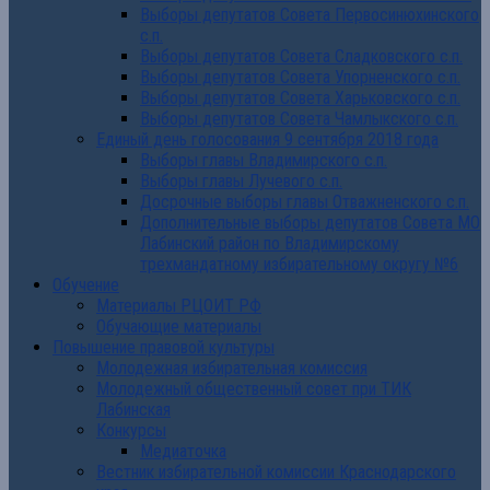
Выборы депутатов Совета Первосинюхинского
с.п.
Выборы депутатов Совета Сладковского с.п.
Выборы депутатов Совета Упорненского с.п.
Выборы депутатов Совета Харьковского с.п.
Выборы депутатов Совета Чамлыкского с.п.
Единый день голосования 9 сентября 2018 года
Выборы главы Владимирского с.п.
Выборы главы Лучевого с.п.
Досрочные выборы главы Отважненского с.п.
Дополнительные выборы депутатов Совета МО
Лабинский район по Владимирскому
трехмандатному избирательному округу №6
Обучение
Материалы РЦОИТ РФ
Обучающие материалы
Повышение правовой культуры
Молодежная избирательная комиссия
Молодежный общественный совет при ТИК
Лабинская
Конкурсы
Медиаточка
Вестник избирательной комиссии Краснодарского