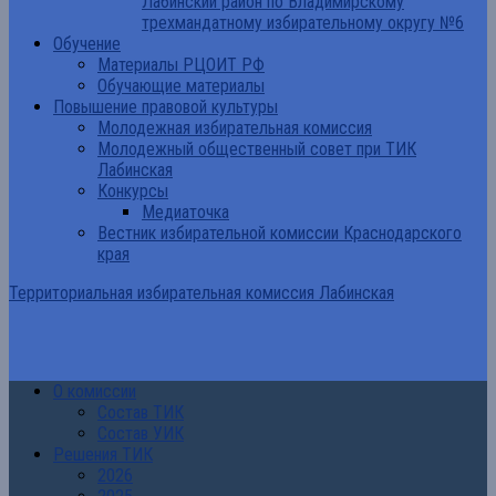
Лабинский район по Владимирскому
трехмандатному избирательному округу №6
Обучение
Материалы РЦОИТ РФ
Обучающие материалы
Повышение правовой культуры
Молодежная избирательная комиссия
Молодежный общественный совет при ТИК
Лабинская
Конкурсы
Медиаточка
Вестник избирательной комиссии Краснодарского
края
Территориальная избирательная комиссия Лабинская
О комиссии
Состав ТИК
Состав УИК
Решения ТИК
2026