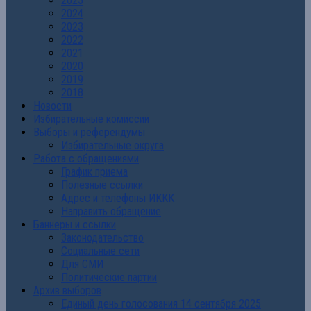
2025
2024
2023
2022
2021
2020
2019
2018
Новости
Избирательные комиссии
Выборы и референдумы
Избирательные округа
Работа с обращениями
График приема
Полезные ссылки
Адрес и телефоны ИККК
Направить обращение
Баннеры и ссылки
Законодательство
Социальные сети
Для СМИ
Политические партии
Архив выборов
Единый день голосования 14 сентября 2025