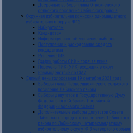
Досрочные выборы главы Отважненского
сельского поселения Лабинского района
Окружная избирательная комиссия одномандатного
избирательного округа №12
Избирателям
Кандидатам
Информационное обеспечение выборов
Поступление и расходование средств
кандидатами
Решения ОИК
График работы ОИК и горячая линия
Перечень ТИК (УИК) входящих в округ
Взаимодействие со СМИ
Единый день голосования 19 сентября 2021 года
Выборы главы Первосинюхинского сельского
поселения Лабинского района
Выборы депутатов в Государственную Думу
Федерального Собрания Российской
Федерации восьмого созыва
Дополнительные выборы депутатов Совета
Лабинского городского поселения Лабинского
района по Лабинскому четырехмандатному
избирательному округу № 3 четвертого созыва