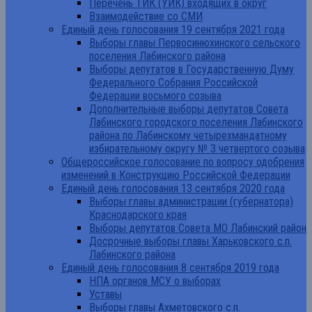
Перечень ТИК (УИК) входящих в округ
Взаимодействие со СМИ
Единый день голосования 19 сентября 2021 года
Выборы главы Первосинюхинского сельского
поселения Лабинского района
Выборы депутатов в Государственную Думу
Федерального Собрания Российской
Федерации восьмого созыва
Дополнительные выборы депутатов Совета
Лабинского городского поселения Лабинского
района по Лабинскому четырехмандатному
избирательному округу № 3 четвертого созыва
Общероссийское голосование по вопросу одобрения
изменений в Конструкцию Российской Федерации
Единый день голосования 13 сентября 2020 года
Выборы главы администрации (губернатора)
Краснодарского края
Выборы депутатов Совета МО Лабинский район
Досрочные выборы главы Харьковского с.п.
Лабинского района
Единый день голосования 8 сентября 2019 года
НПА органов МСУ о выборах
Уставы
Выборы главы Ахметовского с.п.