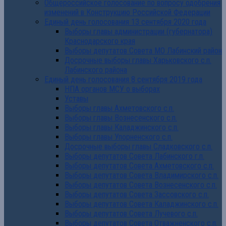
Общероссийское голосование по вопросу одобрения
изменений в Конструкцию Российской Федерации
Единый день голосования 13 сентября 2020 года
Выборы главы администрации (губернатора)
Краснодарского края
Выборы депутатов Совета МО Лабинский район
Досрочные выборы главы Харьковского с.п.
Лабинского района
Единый день голосования 8 сентября 2019 года
НПА органов МСУ о выборах
Уставы
Выборы главы Ахметовского с.п.
Выборы главы Вознесенского с.п.
Выборы главы Каладжинского с.п.
Выборы главы Упорненского с.п.
Досрочные выборы главы Сладковского с.п.
Выборы депутатов Совета Лабинского г.п.
Выборы депутатов Совета Ахметовского с.п.
Выборы депутатов Совета Владимирского с.п.
Выборы депутатов Совета Вознесенского с.п.
Выборы депутатов Совета Зассовского с.п.
Выборы депутатов Совета Каладжинского с.п.
Выборы депутатов Совета Лучевого с.п.
Выборы депутатов Совета Отважненского с.п.