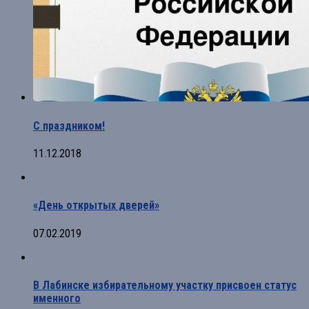
С праздником!
11.12.2018
«День открытых дверей»
07.02.2019
В Лабинске избирательному участку присвоен статус
именного