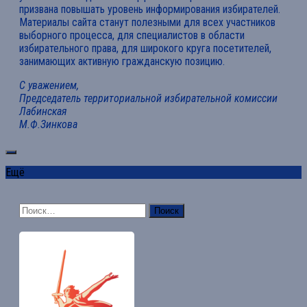
призвана повышать уровень информирования избирателей.
Материалы сайта станут полезными для всех участников
выборного процесса, для специалистов в области
избирательного права, для широкого круга посетителей,
занимающих активную гражданскую позицию.
С уважением,
Председатель территориальной избирательной комиссии
Лабинская
М.Ф.Зинкова
Ещё
Найти: