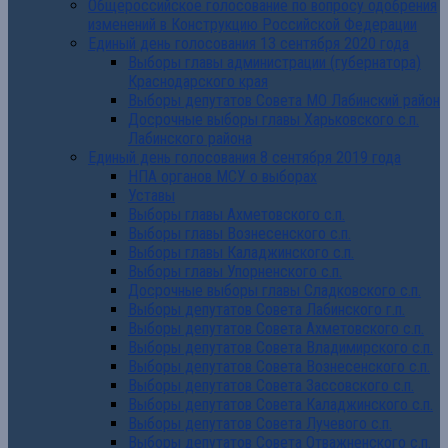
Общероссийское голосование по вопросу одобрения
изменений в Конструкцию Российской Федерации
Единый день голосования 13 сентября 2020 года
Выборы главы администрации (губернатора)
Краснодарского края
Выборы депутатов Совета МО Лабинский район
Досрочные выборы главы Харьковского с.п.
Лабинского района
Единый день голосования 8 сентября 2019 года
НПА органов МСУ о выборах
Уставы
Выборы главы Ахметовского с.п.
Выборы главы Вознесенского с.п.
Выборы главы Каладжинского с.п.
Выборы главы Упорненского с.п.
Досрочные выборы главы Сладковского с.п.
Выборы депутатов Совета Лабинского г.п.
Выборы депутатов Совета Ахметовского с.п.
Выборы депутатов Совета Владимирского с.п.
Выборы депутатов Совета Вознесенского с.п.
Выборы депутатов Совета Зассовского с.п.
Выборы депутатов Совета Каладжинского с.п.
Выборы депутатов Совета Лучевого с.п.
Выборы депутатов Совета Отважненского с.п.