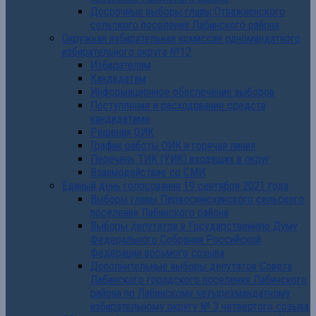
Досрочные выборы главы Отважненского
сельского поселения Лабинского района
Окружная избирательная комиссия одномандатного
избирательного округа №12
Избирателям
Кандидатам
Информационное обеспечение выборов
Поступление и расходование средств
кандидатами
Решения ОИК
График работы ОИК и горячая линия
Перечень ТИК (УИК) входящих в округ
Взаимодействие со СМИ
Единый день голосования 19 сентября 2021 года
Выборы главы Первосинюхинского сельского
поселения Лабинского района
Выборы депутатов в Государственную Думу
Федерального Собрания Российской
Федерации восьмого созыва
Дополнительные выборы депутатов Совета
Лабинского городского поселения Лабинского
района по Лабинскому четырехмандатному
избирательному округу № 3 четвертого созыва