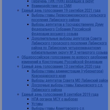
Перечень ТИК (УИК) входящих в округ
Взаимодействие со СМИ
Единый день голосования 19 сентября 2021 года
Выборы главы Первосинюхинского сельского
поселения Лабинского района
Выборы депутатов в Государственную Думу
Федерального Собрания Российской
Федерации восьмого созыва
Дополнительные выборы депутатов Совета
Лабинского городского поселения Лабинского
района по Лабинскому четырехмандатному
избирательному округу № 3 четвертого созыва
Общероссийское голосование по вопросу одобрения
изменений в Конструкцию Российской Федерации
Единый день голосования 13 сентября 2020 года
Выборы главы администрации (губернатора)
Краснодарского края
Выборы депутатов Совета МО Лабинский район
Досрочные выборы главы Харьковского с.п.
Лабинского района
Единый день голосования 8 сентября 2019 года
НПА органов МСУ о выборах
Уставы
Выборы главы Ахметовского с.п.