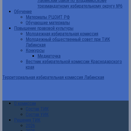
Лабинский район по Владимирскому
трехмандатному избирательному округу №6
Обучение
Материалы РЦОИТ РФ
Обучающие материалы
Повышение правовой культуры
Молодежная избирательная комиссия
Молодежный общественный совет при ТИК
Лабинская
Конкурсы
Медиаточка
Вестник избирательной комиссии Краснодарского
края
Территориальная избирательная комиссия Лабинская
О комиссии
Состав ТИК
Состав УИК
Решения ТИК
2026