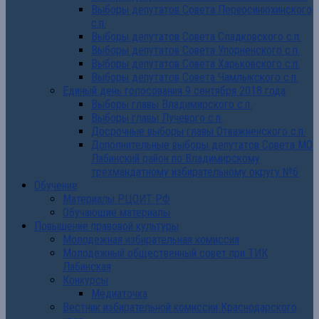
Выборы депутатов Совета Первосинюхинского
с.п.
Выборы депутатов Совета Сладковского с.п.
Выборы депутатов Совета Упорненского с.п.
Выборы депутатов Совета Харьковского с.п.
Выборы депутатов Совета Чамлыкского с.п.
Единый день голосования 9 сентября 2018 года
Выборы главы Владимирского с.п.
Выборы главы Лучевого с.п.
Досрочные выборы главы Отважненского с.п.
Дополнительные выборы депутатов Совета МО
Лабинский район по Владимирскому
трехмандатному избирательному округу №6
Обучение
Материалы РЦОИТ РФ
Обучающие материалы
Повышение правовой культуры
Молодежная избирательная комиссия
Молодежный общественный совет при ТИК
Лабинская
Конкурсы
Медиаточка
Вестник избирательной комиссии Краснодарского