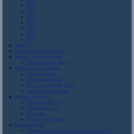
2025
2024
2023
2022
2021
2020
2019
2018
Новости
Избирательные комиссии
Выборы и референдумы
Избирательные округа
Работа с обращениями
График приема
Полезные ссылки
Адрес и телефоны ИККК
Направить обращение
Баннеры и ссылки
Законодательство
Социальные сети
Для СМИ
Политические партии
Архив выборов
Единый день голосования 14 сентября 2025