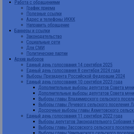
Работа с обращениями
График приема
Полезные ссылки
Адрес и телефоны ИККК
Направить обращение
Баннеры и ссылки
Законодательство
Социальные сети
Для СМИ
Политические партии
Архив выборов
Единый день голосования 14 сентября 2025
Единый день голосования 8 сентября 2024 года
Выборы Президента Российской Федерации 2024
Единый день голосования 10 сентября 2023 года
Дополнительные выборы депутатов Совета муниц
Дополнительные выборы депутатов Совета муни
Выборы главы Владимирского сельского поселе
Выборы главы Лучевого сельского поселения Л
Досрочные выборы главы Ахметовского сельско
Единый день голосования 11 сентября 2022 года
Выборы депутатов Законодательного Собрания 
Выборы главы Зассовского сельского поселени
Выборы главы Чамлыкского сельского поселени