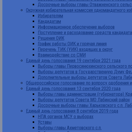
Досрочные выборы главы Отважненского сельск
Окружная избирательная комиссия одномандатного из
Избирателям
Кандидатам
Информационное обеспечение выборов
Поступление и расходование средств кандидат
Решения ОИК
График работы ОИК и горячая линия
Перечень ТИК (УИК) входящих в округ
Взаимодействие со СМИ
Единый день голосования 19 сентября 2021 года
Выборы главы Первосинюхинского сельского по
Выборы депутатов в Государственную Думу Фе
Дополнительные выборы депутатов Совета Лаби
Общероссийское голосование по вопросу одобрения 
Единый день голосования 13 сентября 2020 года
Выборы главы администрации (губернатора) Кр
Выборы депутатов Совета МО Лабинский район
Досрочные выборы главы Харьковского с.п. Лаб
Единый день голосования 8 сентября 2019 года
НПА органов МСУ о выборах
Уставы
Выборы главы Ахметовского с.п.