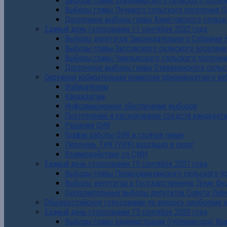
Выборы главы Владимирского сельского поселе
Выборы главы Лучевого сельского поселения Л
Досрочные выборы главы Ахметовского сельско
Единый день голосования 11 сентября 2022 года
Выборы депутатов Законодательного Собрания 
Выборы главы Зассовского сельского поселени
Выборы главы Чамлыкского сельского поселени
Досрочные выборы главы Отважненского сельск
Окружная избирательная комиссия одномандатного из
Избирателям
Кандидатам
Информационное обеспечение выборов
Поступление и расходование средств кандидат
Решения ОИК
График работы ОИК и горячая линия
Перечень ТИК (УИК) входящих в округ
Взаимодействие со СМИ
Единый день голосования 19 сентября 2021 года
Выборы главы Первосинюхинского сельского по
Выборы депутатов в Государственную Думу Фе
Дополнительные выборы депутатов Совета Лаби
Общероссийское голосование по вопросу одобрения 
Единый день голосования 13 сентября 2020 года
Выборы главы администрации (губернатора) Кр