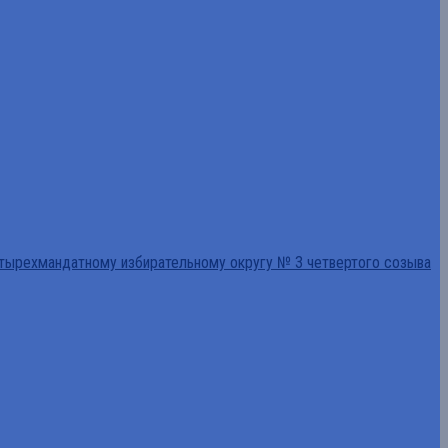
тырехмандатному избирательному округу № 3 четвертого созыва