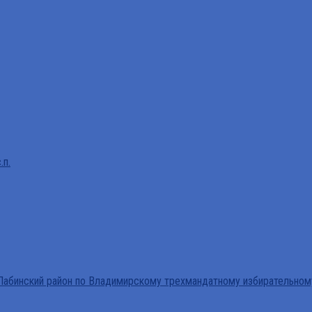
.п.
абинский район по Владимирскому трехмандатному избирательном