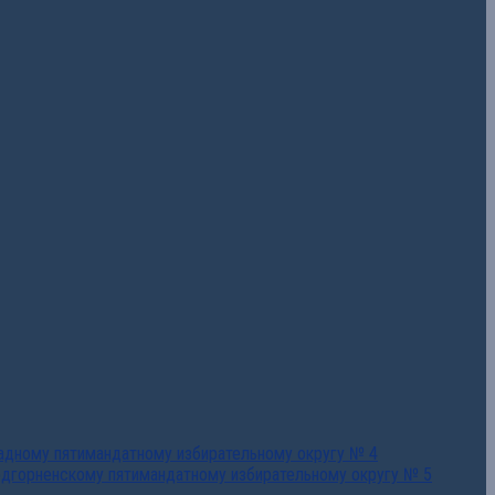
падному пятимандатному избирательному округу № 4
едгорненскому пятимандатному избирательному округу № 5