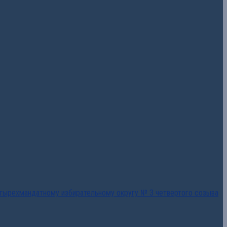
тырехмандатному избирательному округу № 3 четвертого созыва