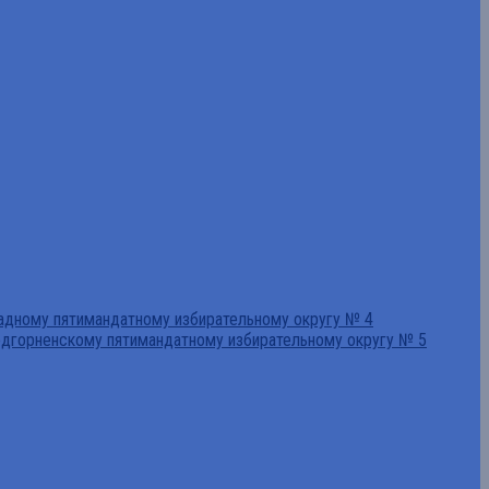
падному пятимандатному избирательному округу № 4
едгорненскому пятимандатному избирательному округу № 5