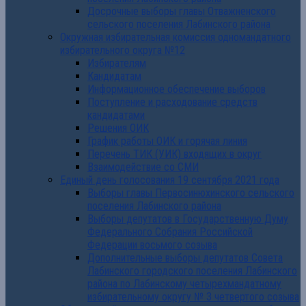
Досрочные выборы главы Отважненского
сельского поселения Лабинского района
Окружная избирательная комиссия одномандатного
избирательного округа №12
Избирателям
Кандидатам
Информационное обеспечение выборов
Поступление и расходование средств
кандидатами
Решения ОИК
График работы ОИК и горячая линия
Перечень ТИК (УИК) входящих в округ
Взаимодействие со СМИ
Единый день голосования 19 сентября 2021 года
Выборы главы Первосинюхинского сельского
поселения Лабинского района
Выборы депутатов в Государственную Думу
Федерального Собрания Российской
Федерации восьмого созыва
Дополнительные выборы депутатов Совета
Лабинского городского поселения Лабинского
района по Лабинскому четырехмандатному
избирательному округу № 3 четвертого созыва