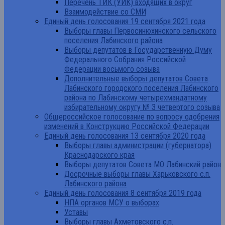
Перечень ТИК (УИК) входящих в округ
Взаимодействие со СМИ
Единый день голосования 19 сентября 2021 года
Выборы главы Первосинюхинского сельского
поселения Лабинского района
Выборы депутатов в Государственную Думу
Федерального Собрания Российской
Федерации восьмого созыва
Дополнительные выборы депутатов Совета
Лабинского городского поселения Лабинского
района по Лабинскому четырехмандатному
избирательному округу № 3 четвертого созыва
Общероссийское голосование по вопросу одобрения
изменений в Конструкцию Российской Федерации
Единый день голосования 13 сентября 2020 года
Выборы главы администрации (губернатора)
Краснодарского края
Выборы депутатов Совета МО Лабинский район
Досрочные выборы главы Харьковского с.п.
Лабинского района
Единый день голосования 8 сентября 2019 года
НПА органов МСУ о выборах
Уставы
Выборы главы Ахметовского с.п.