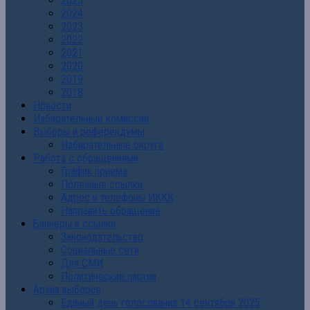
2025
2024
2023
2022
2021
2020
2019
2018
Новости
Избирательные комиссии
Выборы и референдумы
Избирательные округа
Работа с обращениями
График приема
Полезные ссылки
Адрес и телефоны ИККК
Направить обращение
Баннеры и ссылки
Законодательство
Социальные сети
Для СМИ
Политические партии
Архив выборов
Единый день голосования 14 сентября 2025