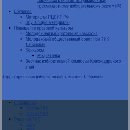
Лабинский район по Владимирскому
трехмандатному избирательному округу №6
Обучение
Материалы РЦОИТ РФ
Обучающие материалы
Повышение правовой культуры
Молодежная избирательная комиссия
Молодежный общественный совет при ТИК
Лабинская
Конкурсы
Медиаточка
Вестник избирательной комиссии Краснодарского
края
Территориальная избирательная комиссия Лабинская
О комиссии
Состав ТИК
Состав УИК
Решения ТИК
2026