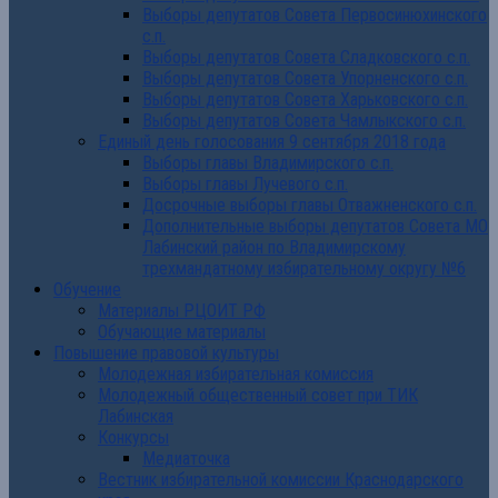
Выборы депутатов Совета Первосинюхинского
с.п.
Выборы депутатов Совета Сладковского с.п.
Выборы депутатов Совета Упорненского с.п.
Выборы депутатов Совета Харьковского с.п.
Выборы депутатов Совета Чамлыкского с.п.
Единый день голосования 9 сентября 2018 года
Выборы главы Владимирского с.п.
Выборы главы Лучевого с.п.
Досрочные выборы главы Отважненского с.п.
Дополнительные выборы депутатов Совета МО
Лабинский район по Владимирскому
трехмандатному избирательному округу №6
Обучение
Материалы РЦОИТ РФ
Обучающие материалы
Повышение правовой культуры
Молодежная избирательная комиссия
Молодежный общественный совет при ТИК
Лабинская
Конкурсы
Медиаточка
Вестник избирательной комиссии Краснодарского