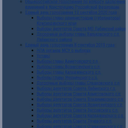
Общероссийское голосование по вопросу одобрения
изменений в Конструкцию Российской Федерации
Единый день голосования 13 сентября 2020 года
Выборы главы администрации (губернатора)
Краснодарского края
Выборы депутатов Совета МО Лабинский район
Досрочные выборы главы Харьковского с.п.
Лабинского района
Единый день голосования 8 сентября 2019 года
НПА органов МСУ о выборах
Уставы
Выборы главы Ахметовского с.п.
Выборы главы Вознесенского с.п.
Выборы главы Каладжинского с.п.
Выборы главы Упорненского с.п.
Досрочные выборы главы Сладковского с.п.
Выборы депутатов Совета Лабинского г.п.
Выборы депутатов Совета Ахметовского с.п.
Выборы депутатов Совета Владимирского с.п.
Выборы депутатов Совета Вознесенского с.п.
Выборы депутатов Совета Зассовского с.п.
Выборы депутатов Совета Каладжинского с.п.
Выборы депутатов Совета Лучевого с.п.
Выборы депутатов Совета Отважненского с.п.