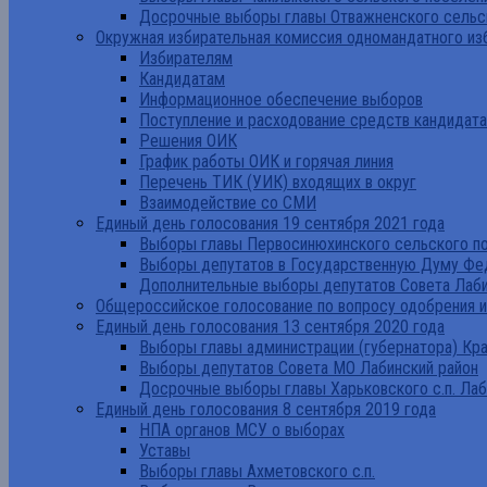
Досрочные выборы главы Отважненского сельск
Окружная избирательная комиссия одномандатного из
Избирателям
Кандидатам
Информационное обеспечение выборов
Поступление и расходование средств кандидат
Решения ОИК
График работы ОИК и горячая линия
Перечень ТИК (УИК) входящих в округ
Взаимодействие со СМИ
Единый день голосования 19 сентября 2021 года
Выборы главы Первосинюхинского сельского по
Выборы депутатов в Государственную Думу Фе
Дополнительные выборы депутатов Совета Лаби
Общероссийское голосование по вопросу одобрения 
Единый день голосования 13 сентября 2020 года
Выборы главы администрации (губернатора) Кр
Выборы депутатов Совета МО Лабинский район
Досрочные выборы главы Харьковского с.п. Лаб
Единый день голосования 8 сентября 2019 года
НПА органов МСУ о выборах
Уставы
Выборы главы Ахметовского с.п.