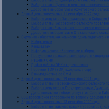
Выборы главы Владимирского сельского поселе
Выборы главы Лучевого сельского поселения Л
Досрочные выборы главы Ахметовского сельско
Единый день голосования 11 сентября 2022 года
Выборы депутатов Законодательного Собрания 
Выборы главы Зассовского сельского поселени
Выборы главы Чамлыкского сельского поселени
Досрочные выборы главы Отважненского сельск
Окружная избирательная комиссия одномандатного из
Избирателям
Кандидатам
Информационное обеспечение выборов
Поступление и расходование средств кандидат
Решения ОИК
График работы ОИК и горячая линия
Перечень ТИК (УИК) входящих в округ
Взаимодействие со СМИ
Единый день голосования 19 сентября 2021 года
Выборы главы Первосинюхинского сельского по
Выборы депутатов в Государственную Думу Фе
Дополнительные выборы депутатов Совета Лаби
Общероссийское голосование по вопросу одобрения 
Единый день голосования 13 сентября 2020 года
Выборы главы администрации (губернатора) Кр