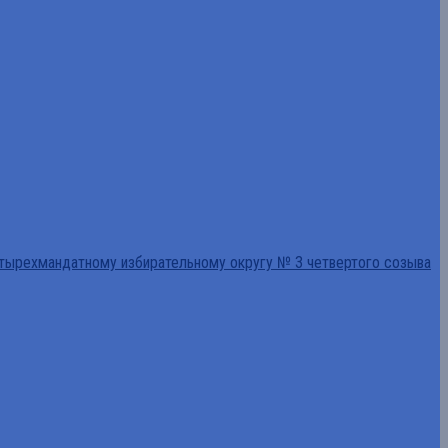
тырехмандатному избирательному округу № 3 четвертого созыва