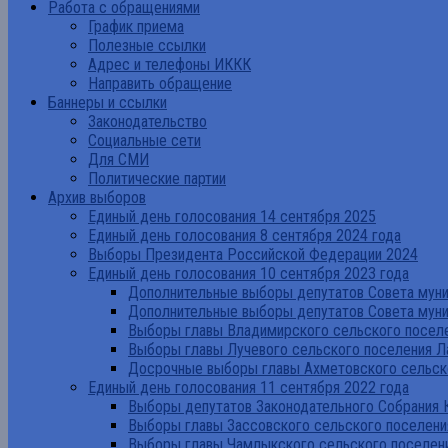
Работа с обращениями
График приема
Полезные ссылки
Адрес и телефоны ИККК
Направить обращение
Баннеры и ссылки
Законодательство
Социальные сети
Для СМИ
Политические партии
Архив выборов
Единый день голосования 14 сентября 2025
Единый день голосования 8 сентября 2024 года
Выборы Президента Российской Федерации 2024
Единый день голосования 10 сентября 2023 года
Дополнительные выборы депутатов Совета муниц
Дополнительные выборы депутатов Совета муни
Выборы главы Владимирского сельского поселе
Выборы главы Лучевого сельского поселения Л
Досрочные выборы главы Ахметовского сельско
Единый день голосования 11 сентября 2022 года
Выборы депутатов Законодательного Собрания 
Выборы главы Зассовского сельского поселени
Выборы главы Чамлыкского сельского поселени