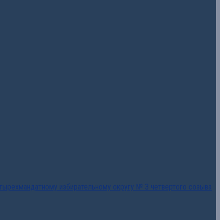
тырехмандатному избирательному округу № 3 четвертого созыва