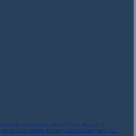
падному пятимандатному избирательному округу № 4
едгорненскому пятимандатному избирательному округу № 5