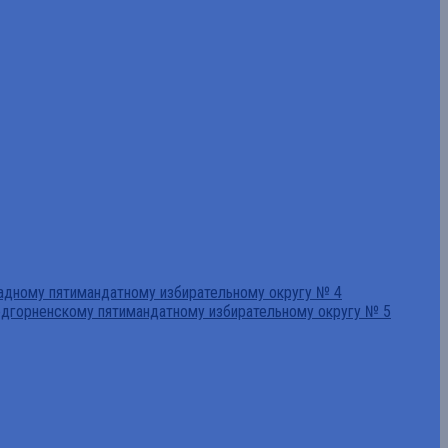
падному пятимандатному избирательному округу № 4
едгорненскому пятимандатному избирательному округу № 5