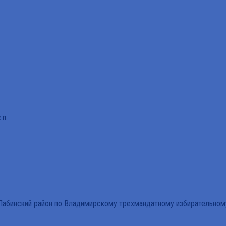
.п.
абинский район по Владимирскому трехмандатному избирательном