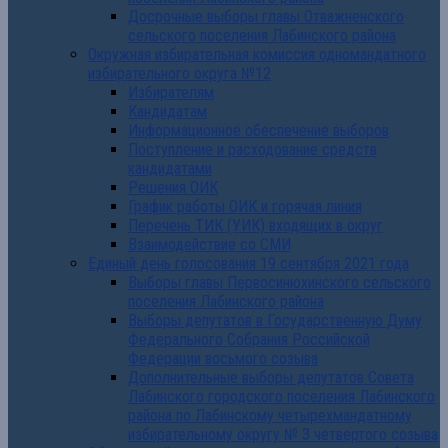
Досрочные выборы главы Отважненского
сельского поселения Лабинского района
Окружная избирательная комиссия одномандатного
избирательного округа №12
Избирателям
Кандидатам
Информационное обеспечение выборов
Поступление и расходование средств
кандидатами
Решения ОИК
График работы ОИК и горячая линия
Перечень ТИК (УИК) входящих в округ
Взаимодействие со СМИ
Единый день голосования 19 сентября 2021 года
Выборы главы Первосинюхинского сельского
поселения Лабинского района
Выборы депутатов в Государственную Думу
Федерального Собрания Российской
Федерации восьмого созыва
Дополнительные выборы депутатов Совета
Лабинского городского поселения Лабинского
района по Лабинскому четырехмандатному
избирательному округу № 3 четвертого созыва