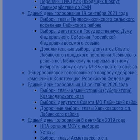
Перечень ТИК (УИК) входящих в округ
Взаимодействие со СМИ
Единый день голосования 19 сентября 2021 года
Выборы главы Первосинюхинского сельского
поселения Лабинского района
Выборы депутатов в Государственную Думу
Федерального Собрания Российской
Федерации восьмого созыва
Дополнительные выборы депутатов Совета
Лабинского городского поселения Лабинского
района по Лабинскому четырехмандатному
избирательному округу № 3 четвертого созыва
Общероссийское голосование по вопросу одобрения
изменений в Конструкцию Российской Федерации
Единый день голосования 13 сентября 2020 года
Выборы главы администрации (губернатора)
Краснодарского края
Выборы депутатов Совета МО Лабинский район
Досрочные выборы главы Харьковского с.п.
Лабинского района
Единый день голосования 8 сентября 2019 года
НПА органов МСУ о выборах
Уставы
Выборы главы Ахметовского с.п.