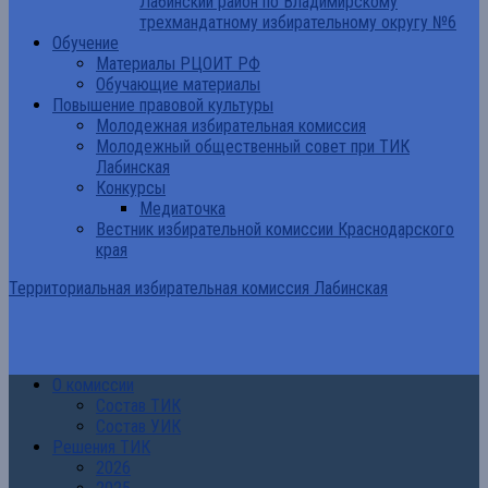
Лабинский район по Владимирскому
трехмандатному избирательному округу №6
Обучение
Материалы РЦОИТ РФ
Обучающие материалы
Повышение правовой культуры
Молодежная избирательная комиссия
Молодежный общественный совет при ТИК
Лабинская
Конкурсы
Медиаточка
Вестник избирательной комиссии Краснодарского
края
Территориальная избирательная комиссия Лабинская
О комиссии
Состав ТИК
Состав УИК
Решения ТИК
2026