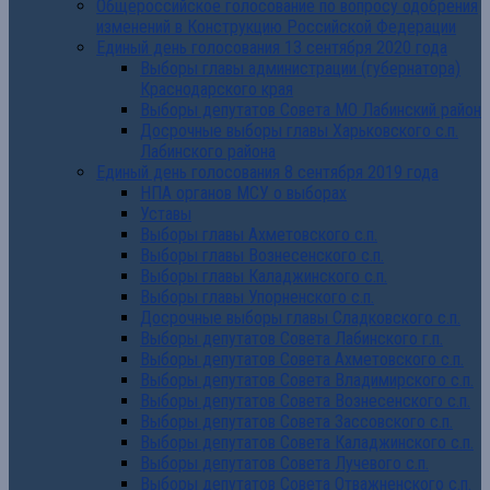
Общероссийское голосование по вопросу одобрения
изменений в Конструкцию Российской Федерации
Единый день голосования 13 сентября 2020 года
Выборы главы администрации (губернатора)
Краснодарского края
Выборы депутатов Совета МО Лабинский район
Досрочные выборы главы Харьковского с.п.
Лабинского района
Единый день голосования 8 сентября 2019 года
НПА органов МСУ о выборах
Уставы
Выборы главы Ахметовского с.п.
Выборы главы Вознесенского с.п.
Выборы главы Каладжинского с.п.
Выборы главы Упорненского с.п.
Досрочные выборы главы Сладковского с.п.
Выборы депутатов Совета Лабинского г.п.
Выборы депутатов Совета Ахметовского с.п.
Выборы депутатов Совета Владимирского с.п.
Выборы депутатов Совета Вознесенского с.п.
Выборы депутатов Совета Зассовского с.п.
Выборы депутатов Совета Каладжинского с.п.
Выборы депутатов Совета Лучевого с.п.
Выборы депутатов Совета Отважненского с.п.