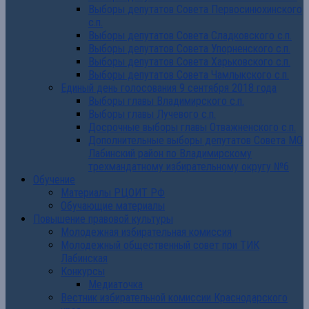
Выборы депутатов Совета Первосинюхинского
с.п.
Выборы депутатов Совета Сладковского с.п.
Выборы депутатов Совета Упорненского с.п.
Выборы депутатов Совета Харьковского с.п.
Выборы депутатов Совета Чамлыкского с.п.
Единый день голосования 9 сентября 2018 года
Выборы главы Владимирского с.п.
Выборы главы Лучевого с.п.
Досрочные выборы главы Отважненского с.п.
Дополнительные выборы депутатов Совета МО
Лабинский район по Владимирскому
трехмандатному избирательному округу №6
Обучение
Материалы РЦОИТ РФ
Обучающие материалы
Повышение правовой культуры
Молодежная избирательная комиссия
Молодежный общественный совет при ТИК
Лабинская
Конкурсы
Медиаточка
Вестник избирательной комиссии Краснодарского