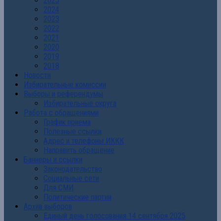
2025
2024
2023
2022
2021
2020
2019
2018
Новости
Избирательные комиссии
Выборы и референдумы
Избирательные округа
Работа с обращениями
График приема
Полезные ссылки
Адрес и телефоны ИККК
Направить обращение
Баннеры и ссылки
Законодательство
Социальные сети
Для СМИ
Политические партии
Архив выборов
Единый день голосования 14 сентября 2025