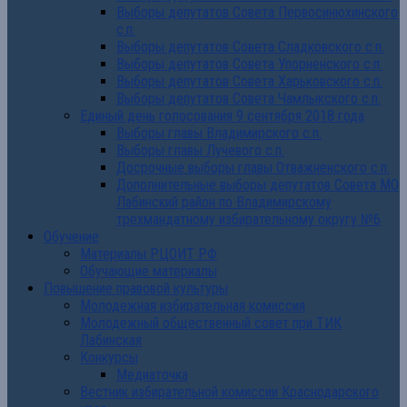
Выборы депутатов Совета Первосинюхинского
с.п.
Выборы депутатов Совета Сладковского с.п.
Выборы депутатов Совета Упорненского с.п.
Выборы депутатов Совета Харьковского с.п.
Выборы депутатов Совета Чамлыкского с.п.
Единый день голосования 9 сентября 2018 года
Выборы главы Владимирского с.п.
Выборы главы Лучевого с.п.
Досрочные выборы главы Отважненского с.п.
Дополнительные выборы депутатов Совета МО
Лабинский район по Владимирскому
трехмандатному избирательному округу №6
Обучение
Материалы РЦОИТ РФ
Обучающие материалы
Повышение правовой культуры
Молодежная избирательная комиссия
Молодежный общественный совет при ТИК
Лабинская
Конкурсы
Медиаточка
Вестник избирательной комиссии Краснодарского