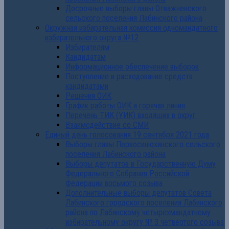
Досрочные выборы главы Отважненского
сельского поселения Лабинского района
Окружная избирательная комиссия одномандатного
избирательного округа №12
Избирателям
Кандидатам
Информационное обеспечение выборов
Поступление и расходование средств
кандидатами
Решения ОИК
График работы ОИК и горячая линия
Перечень ТИК (УИК) входящих в округ
Взаимодействие со СМИ
Единый день голосования 19 сентября 2021 года
Выборы главы Первосинюхинского сельского
поселения Лабинского района
Выборы депутатов в Государственную Думу
Федерального Собрания Российской
Федерации восьмого созыва
Дополнительные выборы депутатов Совета
Лабинского городского поселения Лабинского
района по Лабинскому четырехмандатному
избирательному округу № 3 четвертого созыва