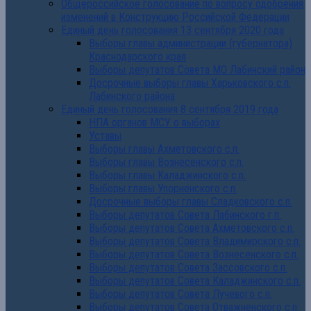
Общероссийское голосование по вопросу одобрения
изменений в Конструкцию Российской Федерации
Единый день голосования 13 сентября 2020 года
Выборы главы администрации (губернатора)
Краснодарского края
Выборы депутатов Совета МО Лабинский район
Досрочные выборы главы Харьковского с.п.
Лабинского района
Единый день голосования 8 сентября 2019 года
НПА органов МСУ о выборах
Уставы
Выборы главы Ахметовского с.п.
Выборы главы Вознесенского с.п.
Выборы главы Каладжинского с.п.
Выборы главы Упорненского с.п.
Досрочные выборы главы Сладковского с.п.
Выборы депутатов Совета Лабинского г.п.
Выборы депутатов Совета Ахметовского с.п.
Выборы депутатов Совета Владимирского с.п.
Выборы депутатов Совета Вознесенского с.п.
Выборы депутатов Совета Зассовского с.п.
Выборы депутатов Совета Каладжинского с.п.
Выборы депутатов Совета Лучевого с.п.
Выборы депутатов Совета Отважненского с.п.