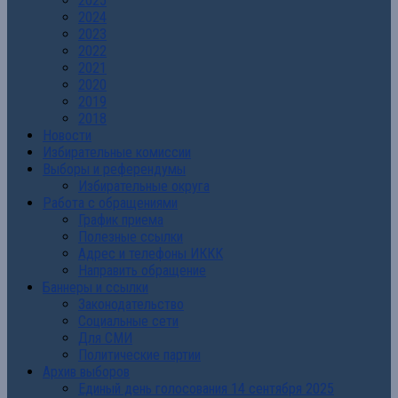
2025
2024
2023
2022
2021
2020
2019
2018
Новости
Избирательные комиссии
Выборы и референдумы
Избирательные округа
Работа с обращениями
График приема
Полезные ссылки
Адрес и телефоны ИККК
Направить обращение
Баннеры и ссылки
Законодательство
Социальные сети
Для СМИ
Политические партии
Архив выборов
Единый день голосования 14 сентября 2025