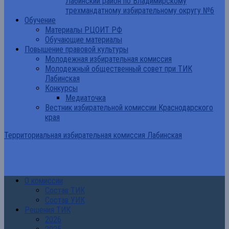
Лабинский район по Владимирскому
трехмандатному избирательному округу №6
Обучение
Материалы РЦОИТ РФ
Обучающие материалы
Повышение правовой культуры
Молодежная избирательная комиссия
Молодежный общественный совет при ТИК
Лабинская
Конкурсы
Медиаточка
Вестник избирательной комиссии Краснодарского
края
Территориальная избирательная комиссия Лабинская
О комиссии
Состав ТИК
Состав УИК
Решения ТИК
2026