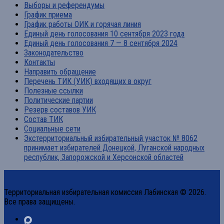
Выборы и референдумы
График приема
График работы ОИК и горячая линия
Единый день голосования 10 сентября 2023 года
Единый день голосования 7 — 8 сентября 2024
Законодательство
Контакты
Направить обращение
Перечень ТИК (УИК) входящих в округ
Полезные ссылки
Политические партии
Резерв составов УИК
Состав ТИК
Социальные сети
Экстерриториальный избирательный участок № 8062
принимает избирателей Донецкой, Луганской народных
республик, Запорожской и Херсонской областей
Территориальная избирательная комиссия Лабинская © 2026.
Все права защищены.