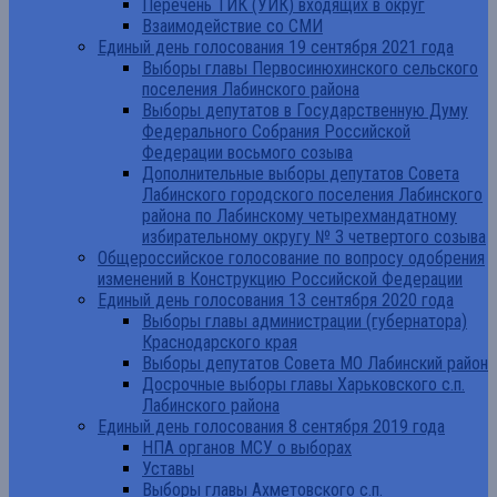
Перечень ТИК (УИК) входящих в округ
Взаимодействие со СМИ
Единый день голосования 19 сентября 2021 года
Выборы главы Первосинюхинского сельского
поселения Лабинского района
Выборы депутатов в Государственную Думу
Федерального Собрания Российской
Федерации восьмого созыва
Дополнительные выборы депутатов Совета
Лабинского городского поселения Лабинского
района по Лабинскому четырехмандатному
избирательному округу № 3 четвертого созыва
Общероссийское голосование по вопросу одобрения
изменений в Конструкцию Российской Федерации
Единый день голосования 13 сентября 2020 года
Выборы главы администрации (губернатора)
Краснодарского края
Выборы депутатов Совета МО Лабинский район
Досрочные выборы главы Харьковского с.п.
Лабинского района
Единый день голосования 8 сентября 2019 года
НПА органов МСУ о выборах
Уставы
Выборы главы Ахметовского с.п.