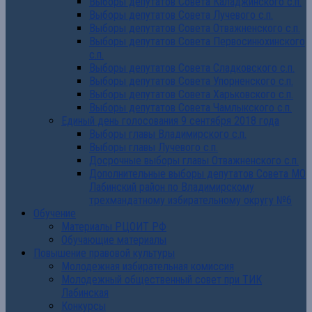
Выборы депутатов Совета Каладжинского с.п.
Выборы депутатов Совета Лучевого с.п.
Выборы депутатов Совета Отважненского с.п.
Выборы депутатов Совета Первосинюхинского
с.п.
Выборы депутатов Совета Сладковского с.п.
Выборы депутатов Совета Упорненского с.п.
Выборы депутатов Совета Харьковского с.п.
Выборы депутатов Совета Чамлыкского с.п.
Единый день голосования 9 сентября 2018 года
Выборы главы Владимирского с.п.
Выборы главы Лучевого с.п.
Досрочные выборы главы Отважненского с.п.
Дополнительные выборы депутатов Совета МО
Лабинский район по Владимирскому
трехмандатному избирательному округу №6
Обучение
Материалы РЦОИТ РФ
Обучающие материалы
Повышение правовой культуры
Молодежная избирательная комиссия
Молодежный общественный совет при ТИК
Лабинская
Конкурсы