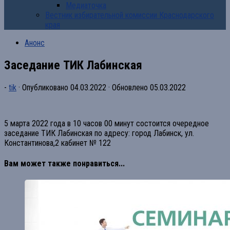
Медиаточка
Вестник избирательной комиссии Краснодарского
края
Анонс
Заседание ТИК Лабинская
-
tik
· Опубликовано
04.03.2022
· Обновлено
05.03.2022
5 марта 2022 года в 10 часов 00 минут состоится очередное
заседание ТИК Лабинская по адресу: город Лабинск, ул.
Константинова,2 кабинет № 122
Вам может также понравиться...