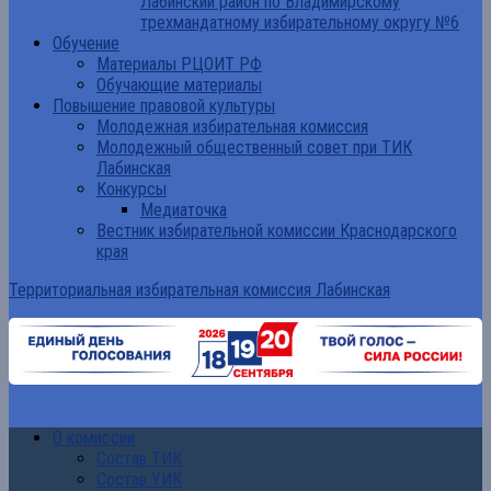
Лабинский район по Владимирскому
трехмандатному избирательному округу №6
Обучение
Материалы РЦОИТ РФ
Обучающие материалы
Повышение правовой культуры
Молодежная избирательная комиссия
Молодежный общественный совет при ТИК
Лабинская
Конкурсы
Медиаточка
Вестник избирательной комиссии Краснодарского
края
Территориальная избирательная комиссия Лабинская
О комиссии
Состав ТИК
Состав УИК