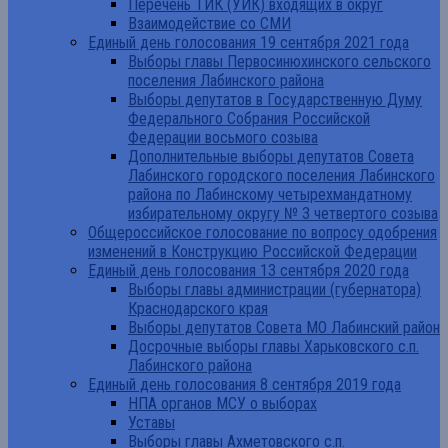
Перечень ТИК (УИК) входящих в округ
Взаимодействие со СМИ
Единый день голосования 19 сентября 2021 года
Выборы главы Первосинюхинского сельского
поселения Лабинского района
Выборы депутатов в Государственную Думу
Федерального Собрания Российской
Федерации восьмого созыва
Дополнительные выборы депутатов Совета
Лабинского городского поселения Лабинского
района по Лабинскому четырехмандатному
избирательному округу № 3 четвертого созыва
Общероссийское голосование по вопросу одобрения
изменений в Конструкцию Российской Федерации
Единый день голосования 13 сентября 2020 года
Выборы главы администрации (губернатора)
Краснодарского края
Выборы депутатов Совета МО Лабинский район
Досрочные выборы главы Харьковского с.п.
Лабинского района
Единый день голосования 8 сентября 2019 года
НПА органов МСУ о выборах
Уставы
Выборы главы Ахметовского с.п.