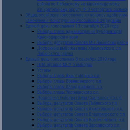
района по Лабинскому четырехмандатному
избирательному округу № 3 четвертого созыва
Общероссийское голосование по вопросу одобрения
изменений в Конструкцию Российской Федерации
Единый день голосования 13 сентября 2020 года
Выборы главы администрации (губернатора)
Краснодарского края
Выборы депутатов Совета МО Лабинский район
Досрочные выборы главы Харьковского с.п.
Лабинского района
Единый день голосования 8 сентября 2019 года
НПА органов МСУ о выборах
Уставы
Выборы главы Ахметовского с.п.
Выборы главы Вознесенского с.п.
Выборы главы Каладжинского с.п.
Выборы главы Упорненского с.п.
Досрочные выборы главы Сладковского с.п.
Выборы депутатов Совета Лабинского г.п.
Выборы депутатов Совета Ахметовского с.п.
Выборы депутатов Совета Владимирского с.п.
Выборы депутатов Совета Вознесенского с.п.
Выборы депутатов Совета Зассовского с.п.