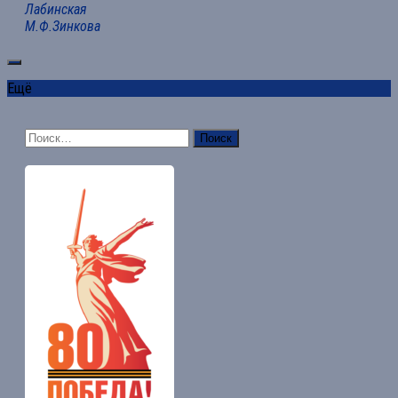
Лабинская
М.Ф.Зинкова
Ещё
Найти: