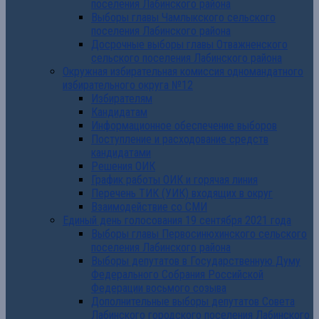
поселения Лабинского района
Выборы главы Чамлыкского сельского
поселения Лабинского района
Досрочные выборы главы Отважненского
сельского поселения Лабинского района
Окружная избирательная комиссия одномандатного
избирательного округа №12
Избирателям
Кандидатам
Информационное обеспечение выборов
Поступление и расходование средств
кандидатами
Решения ОИК
График работы ОИК и горячая линия
Перечень ТИК (УИК) входящих в округ
Взаимодействие со СМИ
Единый день голосования 19 сентября 2021 года
Выборы главы Первосинюхинского сельского
поселения Лабинского района
Выборы депутатов в Государственную Думу
Федерального Собрания Российской
Федерации восьмого созыва
Дополнительные выборы депутатов Совета
Лабинского городского поселения Лабинского