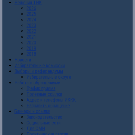
Решения ТИК
2026
2025
2024
2023
2022
2021
2020
2019
2018
Новости
Избирательные комиссии
Выборы и референдумы
Избирательные округа
Работа с обращениями
График приема
Полезные ссылки
Адрес и телефоны ИККК
Направить обращение
Баннеры и ссылки
Законодательство
Социальные сети
Для СМИ
Политические партии