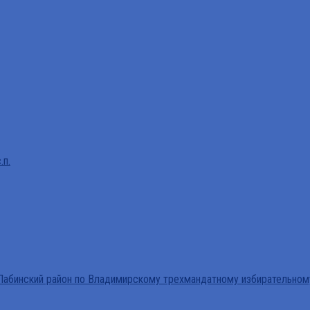
.п.
абинский район по Владимирскому трехмандатному избирательном