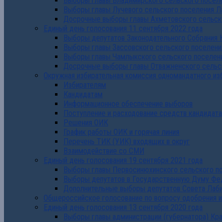
Выборы главы Владимирского сельского поселе
Выборы главы Лучевого сельского поселения Л
Досрочные выборы главы Ахметовского сельско
Единый день голосования 11 сентября 2022 года
Выборы депутатов Законодательного Собрания 
Выборы главы Зассовского сельского поселени
Выборы главы Чамлыкского сельского поселени
Досрочные выборы главы Отважненского сельск
Окружная избирательная комиссия одномандатного из
Избирателям
Кандидатам
Информационное обеспечение выборов
Поступление и расходование средств кандидат
Решения ОИК
График работы ОИК и горячая линия
Перечень ТИК (УИК) входящих в округ
Взаимодействие со СМИ
Единый день голосования 19 сентября 2021 года
Выборы главы Первосинюхинского сельского по
Выборы депутатов в Государственную Думу Фе
Дополнительные выборы депутатов Совета Лаби
Общероссийское голосование по вопросу одобрения 
Единый день голосования 13 сентября 2020 года
Выборы главы администрации (губернатора) Кр