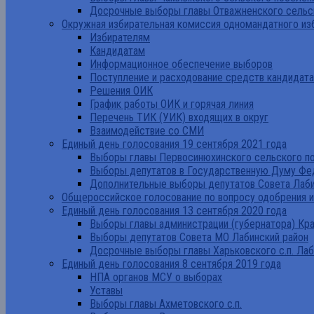
Досрочные выборы главы Отважненского сельск
Окружная избирательная комиссия одномандатного из
Избирателям
Кандидатам
Информационное обеспечение выборов
Поступление и расходование средств кандидат
Решения ОИК
График работы ОИК и горячая линия
Перечень ТИК (УИК) входящих в округ
Взаимодействие со СМИ
Единый день голосования 19 сентября 2021 года
Выборы главы Первосинюхинского сельского по
Выборы депутатов в Государственную Думу Фе
Дополнительные выборы депутатов Совета Лаби
Общероссийское голосование по вопросу одобрения 
Единый день голосования 13 сентября 2020 года
Выборы главы администрации (губернатора) Кр
Выборы депутатов Совета МО Лабинский район
Досрочные выборы главы Харьковского с.п. Лаб
Единый день голосования 8 сентября 2019 года
НПА органов МСУ о выборах
Уставы
Выборы главы Ахметовского с.п.