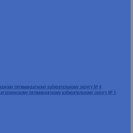
падному пятимандатному избирательному округу № 4
едгорненскому пятимандатному избирательному округу № 5