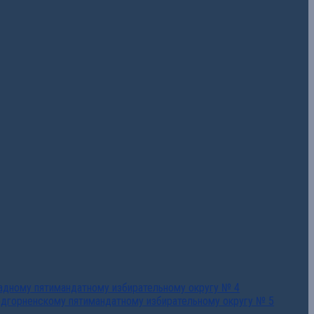
падному пятимандатному избирательному округу № 4
едгорненскому пятимандатному избирательному округу № 5