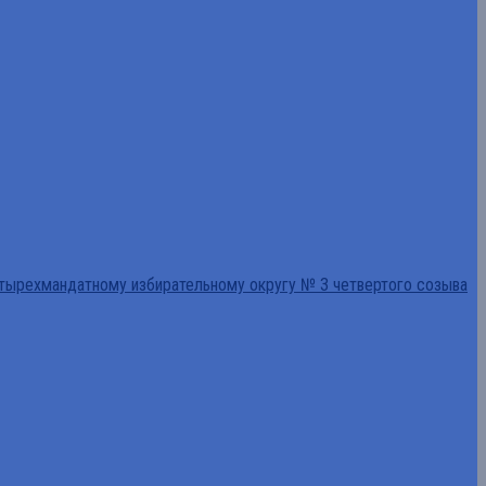
тырехмандатному избирательному округу № 3 четвертого созыва