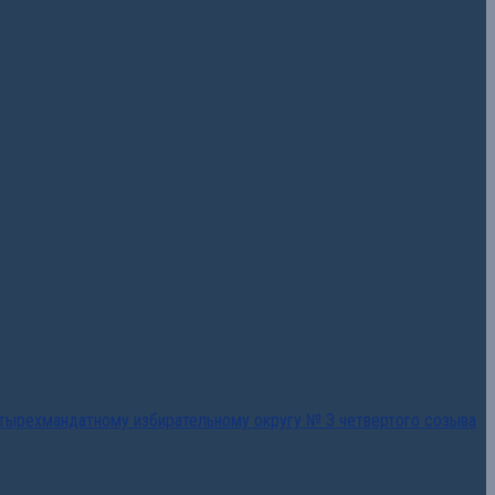
тырехмандатному избирательному округу № 3 четвертого созыва