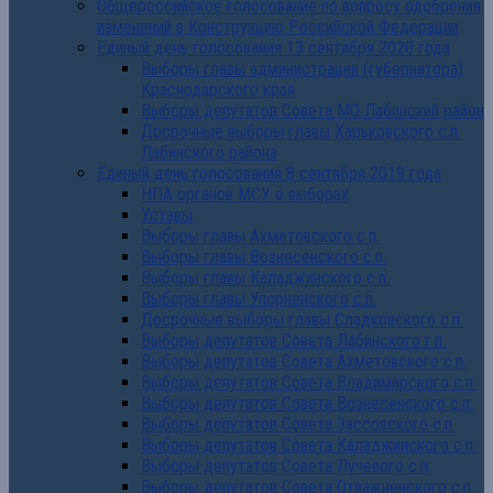
Общероссийское голосование по вопросу одобрения
изменений в Конструкцию Российской Федерации
Единый день голосования 13 сентября 2020 года
Выборы главы администрации (губернатора)
Краснодарского края
Выборы депутатов Совета МО Лабинский район
Досрочные выборы главы Харьковского с.п.
Лабинского района
Единый день голосования 8 сентября 2019 года
НПА органов МСУ о выборах
Уставы
Выборы главы Ахметовского с.п.
Выборы главы Вознесенского с.п.
Выборы главы Каладжинского с.п.
Выборы главы Упорненского с.п.
Досрочные выборы главы Сладковского с.п.
Выборы депутатов Совета Лабинского г.п.
Выборы депутатов Совета Ахметовского с.п.
Выборы депутатов Совета Владимирского с.п.
Выборы депутатов Совета Вознесенского с.п.
Выборы депутатов Совета Зассовского с.п.
Выборы депутатов Совета Каладжинского с.п.
Выборы депутатов Совета Лучевого с.п.
Выборы депутатов Совета Отважненского с.п.