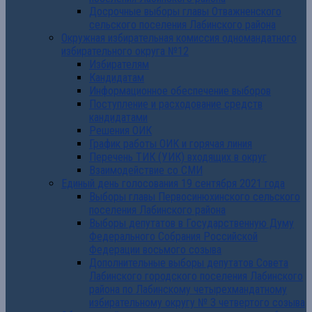
Досрочные выборы главы Отважненского
сельского поселения Лабинского района
Окружная избирательная комиссия одномандатного
избирательного округа №12
Избирателям
Кандидатам
Информационное обеспечение выборов
Поступление и расходование средств
кандидатами
Решения ОИК
График работы ОИК и горячая линия
Перечень ТИК (УИК) входящих в округ
Взаимодействие со СМИ
Единый день голосования 19 сентября 2021 года
Выборы главы Первосинюхинского сельского
поселения Лабинского района
Выборы депутатов в Государственную Думу
Федерального Собрания Российской
Федерации восьмого созыва
Дополнительные выборы депутатов Совета
Лабинского городского поселения Лабинского
района по Лабинскому четырехмандатному
избирательному округу № 3 четвертого созыва