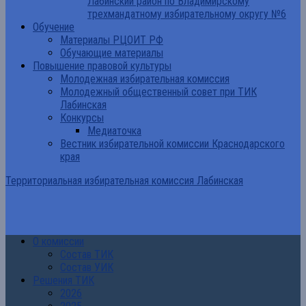
Лабинский район по Владимирскому
трехмандатному избирательному округу №6
Обучение
Материалы РЦОИТ РФ
Обучающие материалы
Повышение правовой культуры
Молодежная избирательная комиссия
Молодежный общественный совет при ТИК
Лабинская
Конкурсы
Медиаточка
Вестник избирательной комиссии Краснодарского
края
Территориальная избирательная комиссия Лабинская
О комиссии
Состав ТИК
Состав УИК
Решения ТИК
2026