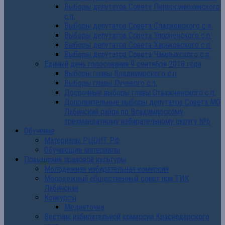
Выборы депутатов Совета Первосинюхинского
с.п.
Выборы депутатов Совета Сладковского с.п.
Выборы депутатов Совета Упорненского с.п.
Выборы депутатов Совета Харьковского с.п.
Выборы депутатов Совета Чамлыкского с.п.
Единый день голосования 9 сентября 2018 года
Выборы главы Владимирского с.п.
Выборы главы Лучевого с.п.
Досрочные выборы главы Отважненского с.п.
Дополнительные выборы депутатов Совета МО
Лабинский район по Владимирскому
трехмандатному избирательному округу №6
Обучение
Материалы РЦОИТ РФ
Обучающие материалы
Повышение правовой культуры
Молодежная избирательная комиссия
Молодежный общественный совет при ТИК
Лабинская
Конкурсы
Медиаточка
Вестник избирательной комиссии Краснодарского