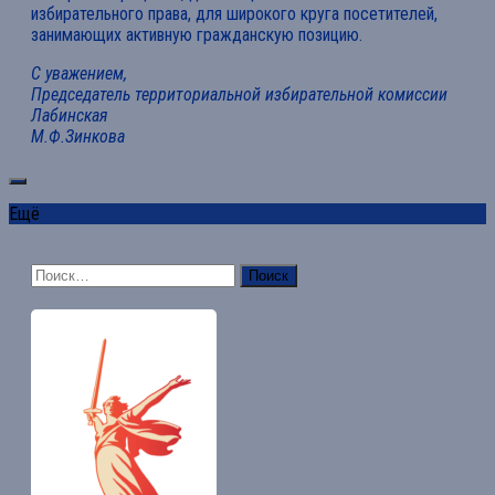
избирательного права, для широкого круга посетителей,
занимающих активную гражданскую позицию.
С уважением,
Председатель территориальной избирательной комиссии
Лабинская
М.Ф.Зинкова
Ещё
Найти: