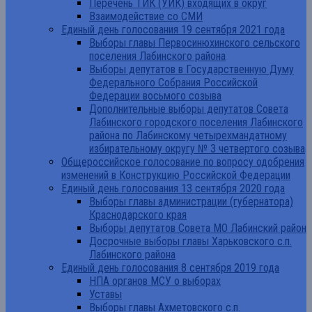
Перечень ТИК (УИК) входящих в округ
Взаимодействие со СМИ
Единый день голосования 19 сентября 2021 года
Выборы главы Первосинюхинского сельского
поселения Лабинского района
Выборы депутатов в Государственную Думу
Федерального Собрания Российской
Федерации восьмого созыва
Дополнительные выборы депутатов Совета
Лабинского городского поселения Лабинского
района по Лабинскому четырехмандатному
избирательному округу № 3 четвертого созыва
Общероссийское голосование по вопросу одобрения
изменений в Конструкцию Российской Федерации
Единый день голосования 13 сентября 2020 года
Выборы главы администрации (губернатора)
Краснодарского края
Выборы депутатов Совета МО Лабинский район
Досрочные выборы главы Харьковского с.п.
Лабинского района
Единый день голосования 8 сентября 2019 года
НПА органов МСУ о выборах
Уставы
Выборы главы Ахметовского с.п.