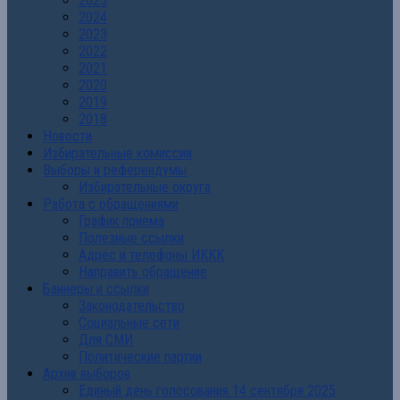
2025
2024
2023
2022
2021
2020
2019
2018
Новости
Избирательные комиссии
Выборы и референдумы
Избирательные округа
Работа с обращениями
График приема
Полезные ссылки
Адрес и телефоны ИККК
Направить обращение
Баннеры и ссылки
Законодательство
Социальные сети
Для СМИ
Политические партии
Архив выборов
Единый день голосования 14 сентября 2025