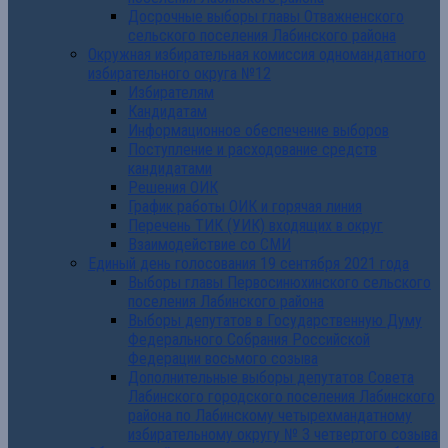
Досрочные выборы главы Отважненского
сельского поселения Лабинского района
Окружная избирательная комиссия одномандатного
избирательного округа №12
Избирателям
Кандидатам
Информационное обеспечение выборов
Поступление и расходование средств
кандидатами
Решения ОИК
График работы ОИК и горячая линия
Перечень ТИК (УИК) входящих в округ
Взаимодействие со СМИ
Единый день голосования 19 сентября 2021 года
Выборы главы Первосинюхинского сельского
поселения Лабинского района
Выборы депутатов в Государственную Думу
Федерального Собрания Российской
Федерации восьмого созыва
Дополнительные выборы депутатов Совета
Лабинского городского поселения Лабинского
района по Лабинскому четырехмандатному
избирательному округу № 3 четвертого созыва