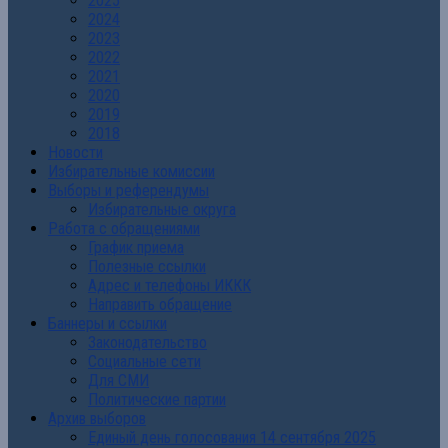
2025
2024
2023
2022
2021
2020
2019
2018
Новости
Избирательные комиссии
Выборы и референдумы
Избирательные округа
Работа с обращениями
График приема
Полезные ссылки
Адрес и телефоны ИККК
Направить обращение
Баннеры и ссылки
Законодательство
Социальные сети
Для СМИ
Политические партии
Архив выборов
Единый день голосования 14 сентября 2025