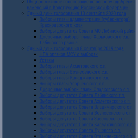
Общероссийское голосование по вопросу одобрения
изменений в Конструкцию Российской Федерации
Единый день голосования 13 сентября 2020 года
Выборы главы администрации (губернатора)
Краснодарского края
Выборы депутатов Совета МО Лабинский район
Досрочные выборы главы Харьковского с.п.
Лабинского района
Единый день голосования 8 сентября 2019 года
НПА органов МСУ о выборах
Уставы
Выборы главы Ахметовского с.п.
Выборы главы Вознесенского с.п.
Выборы главы Каладжинского с.п.
Выборы главы Упорненского с.п.
Досрочные выборы главы Сладковского с.п.
Выборы депутатов Совета Лабинского г.п.
Выборы депутатов Совета Ахметовского с.п.
Выборы депутатов Совета Владимирского с.п.
Выборы депутатов Совета Вознесенского с.п.
Выборы депутатов Совета Зассовского с.п.
Выборы депутатов Совета Каладжинского с.п.
Выборы депутатов Совета Лучевого с.п.
Выборы депутатов Совета Отважненского с.п.