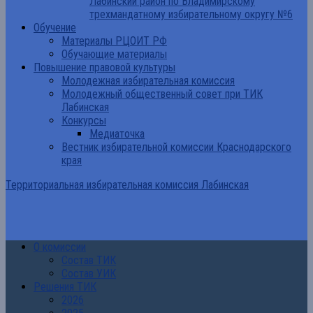
Лабинский район по Владимирскому
трехмандатному избирательному округу №6
Обучение
Материалы РЦОИТ РФ
Обучающие материалы
Повышение правовой культуры
Молодежная избирательная комиссия
Молодежный общественный совет при ТИК
Лабинская
Конкурсы
Медиаточка
Вестник избирательной комиссии Краснодарского
края
Территориальная избирательная комиссия Лабинская
О комиссии
Состав ТИК
Состав УИК
Решения ТИК
2026