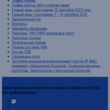
График приема
График работы ОИК и горячая линия
Единый день голосования 10 сентября 2023 года
Единый день голосования 7 — 8 сентября 2024
Законодательство
Контакты
Направить обращение
Перечень ТИК (УИК) входящих в округ
Полезные ссылки
Политические партии
Резерв составов УИК
Состав ТИК
Социальные сети
Экстерриториальный избирательный участок № 8062
принимает избирателей Донецкой, Луганской народных
республик, Запорожской и Херсонской областей
Территориальная избирательная комиссия Лабинская © 2026.
Все права защищены.