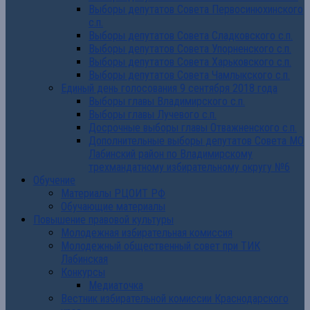
Выборы депутатов Совета Первосинюхинского
с.п.
Выборы депутатов Совета Сладковского с.п.
Выборы депутатов Совета Упорненского с.п.
Выборы депутатов Совета Харьковского с.п.
Выборы депутатов Совета Чамлыкского с.п.
Единый день голосования 9 сентября 2018 года
Выборы главы Владимирского с.п.
Выборы главы Лучевого с.п.
Досрочные выборы главы Отважненского с.п.
Дополнительные выборы депутатов Совета МО
Лабинский район по Владимирскому
трехмандатному избирательному округу №6
Обучение
Материалы РЦОИТ РФ
Обучающие материалы
Повышение правовой культуры
Молодежная избирательная комиссия
Молодежный общественный совет при ТИК
Лабинская
Конкурсы
Медиаточка
Вестник избирательной комиссии Краснодарского