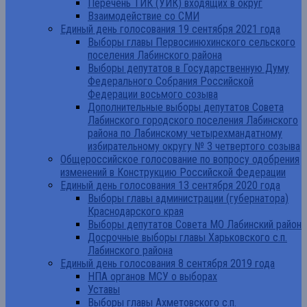
Перечень ТИК (УИК) входящих в округ
Взаимодействие со СМИ
Единый день голосования 19 сентября 2021 года
Выборы главы Первосинюхинского сельского
поселения Лабинского района
Выборы депутатов в Государственную Думу
Федерального Собрания Российской
Федерации восьмого созыва
Дополнительные выборы депутатов Совета
Лабинского городского поселения Лабинского
района по Лабинскому четырехмандатному
избирательному округу № 3 четвертого созыва
Общероссийское голосование по вопросу одобрения
изменений в Конструкцию Российской Федерации
Единый день голосования 13 сентября 2020 года
Выборы главы администрации (губернатора)
Краснодарского края
Выборы депутатов Совета МО Лабинский район
Досрочные выборы главы Харьковского с.п.
Лабинского района
Единый день голосования 8 сентября 2019 года
НПА органов МСУ о выборах
Уставы
Выборы главы Ахметовского с.п.