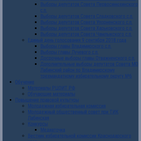
Выборы депутатов Совета Первосинюхинского
с.п.
Выборы депутатов Совета Сладковского с.п.
Выборы депутатов Совета Упорненского с.п.
Выборы депутатов Совета Харьковского с.п.
Выборы депутатов Совета Чамлыкского с.п.
Единый день голосования 9 сентября 2018 года
Выборы главы Владимирского с.п.
Выборы главы Лучевого с.п.
Досрочные выборы главы Отважненского с.п.
Дополнительные выборы депутатов Совета МО
Лабинский район по Владимирскому
трехмандатному избирательному округу №6
Обучение
Материалы РЦОИТ РФ
Обучающие материалы
Повышение правовой культуры
Молодежная избирательная комиссия
Молодежный общественный совет при ТИК
Лабинская
Конкурсы
Медиаточка
Вестник избирательной комиссии Краснодарского