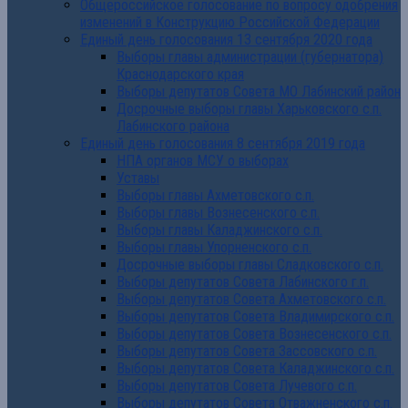
Общероссийское голосование по вопросу одобрения
изменений в Конструкцию Российской Федерации
Единый день голосования 13 сентября 2020 года
Выборы главы администрации (губернатора)
Краснодарского края
Выборы депутатов Совета МО Лабинский район
Досрочные выборы главы Харьковского с.п.
Лабинского района
Единый день голосования 8 сентября 2019 года
НПА органов МСУ о выборах
Уставы
Выборы главы Ахметовского с.п.
Выборы главы Вознесенского с.п.
Выборы главы Каладжинского с.п.
Выборы главы Упорненского с.п.
Досрочные выборы главы Сладковского с.п.
Выборы депутатов Совета Лабинского г.п.
Выборы депутатов Совета Ахметовского с.п.
Выборы депутатов Совета Владимирского с.п.
Выборы депутатов Совета Вознесенского с.п.
Выборы депутатов Совета Зассовского с.п.
Выборы депутатов Совета Каладжинского с.п.
Выборы депутатов Совета Лучевого с.п.
Выборы депутатов Совета Отважненского с.п.