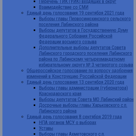
Перечень ТИК (УИК) входящих в округ
Взаимодействие со СМИ
Единый день голосования 19 сентября 2021 года
Выборы главы Первосинюхинского сельского
поселения Лабинского района
Выборы депутатов в Государственную Думу
Федерального Собрания Российской
Федерации восьмого созыва
Дополнительные выборы депутатов Совета
Лабинского городского поселения Лабинского
района по Лабинскому четырехмандатному
избирательному округу № 3 четвертого созыва
Общероссийское голосование по вопросу одобрения
изменений в Конструкцию Российской Федерации
Единый день голосования 13 сентября 2020 года
Выборы главы администрации (губернатора)
Краснодарского края
Выборы депутатов Совета МО Лабинский район
Досрочные выборы главы Харьковского с.п.
Лабинского района
Единый день голосования 8 сентября 2019 года
НПА органов МСУ о выборах
Уставы
Выборы главы Ахметовского с.п.