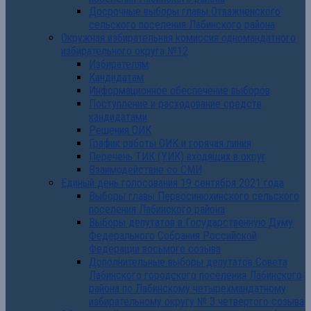
Досрочные выборы главы Отважненского
сельского поселения Лабинского района
Окружная избирательная комиссия одномандатного
избирательного округа №12
Избирателям
Кандидатам
Информационное обеспечение выборов
Поступление и расходование средств
кандидатами
Решения ОИК
График работы ОИК и горячая линия
Перечень ТИК (УИК) входящих в округ
Взаимодействие со СМИ
Единый день голосования 19 сентября 2021 года
Выборы главы Первосинюхинского сельского
поселения Лабинского района
Выборы депутатов в Государственную Думу
Федерального Собрания Российской
Федерации восьмого созыва
Дополнительные выборы депутатов Совета
Лабинского городского поселения Лабинского
района по Лабинскому четырехмандатному
избирательному округу № 3 четвертого созыва