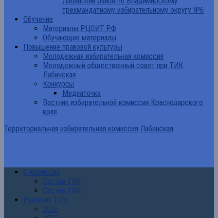
Лабинский район по Владимирскому
трехмандатному избирательному округу №6
Обучение
Материалы РЦОИТ РФ
Обучающие материалы
Повышение правовой культуры
Молодежная избирательная комиссия
Молодежный общественный совет при ТИК
Лабинская
Конкурсы
Медиаточка
Вестник избирательной комиссии Краснодарского
края
Территориальная избирательная комиссия Лабинская
О комиссии
Состав ТИК
Состав УИК
Решения ТИК
2026