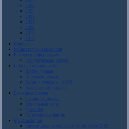
2025
2024
2023
2022
2021
2020
2019
2018
Новости
Избирательные комиссии
Выборы и референдумы
Избирательные округа
Работа с обращениями
График приема
Полезные ссылки
Адрес и телефоны ИККК
Направить обращение
Баннеры и ссылки
Законодательство
Социальные сети
Для СМИ
Политические партии
Архив выборов
Единый день голосования 14 сентября 2025