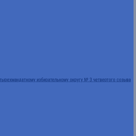
тырехмандатному избирательному округу № 3 четвертого созыва