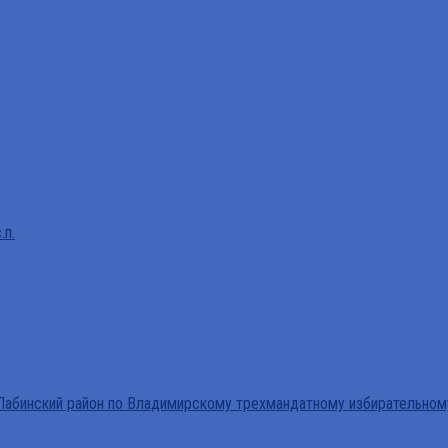
.п.
абинский район по Владимирскому трехмандатному избирательном