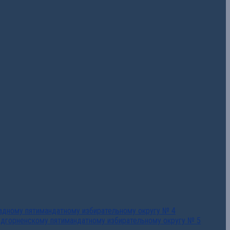
падному пятимандатному избирательному округу № 4
едгорненскому пятимандатному избирательному округу № 5