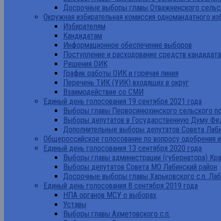
Досрочные выборы главы Отважненского сельск
Окружная избирательная комиссия одномандатного из
Избирателям
Кандидатам
Информационное обеспечение выборов
Поступление и расходование средств кандидат
Решения ОИК
График работы ОИК и горячая линия
Перечень ТИК (УИК) входящих в округ
Взаимодействие со СМИ
Единый день голосования 19 сентября 2021 года
Выборы главы Первосинюхинского сельского по
Выборы депутатов в Государственную Думу Фе
Дополнительные выборы депутатов Совета Лаби
Общероссийское голосование по вопросу одобрения 
Единый день голосования 13 сентября 2020 года
Выборы главы администрации (губернатора) Кр
Выборы депутатов Совета МО Лабинский район
Досрочные выборы главы Харьковского с.п. Лаб
Единый день голосования 8 сентября 2019 года
НПА органов МСУ о выборах
Уставы
Выборы главы Ахметовского с.п.