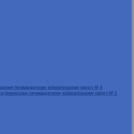
падному пятимандатному избирательному округу № 4
едгорненскому пятимандатному избирательному округу № 5