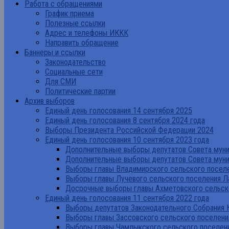
Работа с обращениями
График приема
Полезные ссылки
Адрес и телефоны ИККК
Направить обращение
Баннеры и ссылки
Законодательство
Социальные сети
Для СМИ
Политические партии
Архив выборов
Единый день голосования 14 сентября 2025
Единый день голосования 8 сентября 2024 года
Выборы Президента Российской Федерации 2024
Единый день голосования 10 сентября 2023 года
Дополнительные выборы депутатов Совета муниц
Дополнительные выборы депутатов Совета муни
Выборы главы Владимирского сельского поселе
Выборы главы Лучевого сельского поселения Л
Досрочные выборы главы Ахметовского сельско
Единый день голосования 11 сентября 2022 года
Выборы депутатов Законодательного Собрания 
Выборы главы Зассовского сельского поселени
Выборы главы Чамлыкского сельского поселени