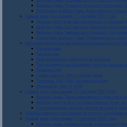
Выборы главы Владимирского сельского поселе
Выборы главы Лучевого сельского поселения Л
Досрочные выборы главы Ахметовского сельско
Единый день голосования 11 сентября 2022 года
Выборы депутатов Законодательного Собрания 
Выборы главы Зассовского сельского поселени
Выборы главы Чамлыкского сельского поселени
Досрочные выборы главы Отважненского сельск
Окружная избирательная комиссия одномандатного из
Избирателям
Кандидатам
Информационное обеспечение выборов
Поступление и расходование средств кандидат
Решения ОИК
График работы ОИК и горячая линия
Перечень ТИК (УИК) входящих в округ
Взаимодействие со СМИ
Единый день голосования 19 сентября 2021 года
Выборы главы Первосинюхинского сельского по
Выборы депутатов в Государственную Думу Фе
Дополнительные выборы депутатов Совета Лаби
Общероссийское голосование по вопросу одобрения 
Единый день голосования 13 сентября 2020 года
Выборы главы администрации (губернатора) Кр