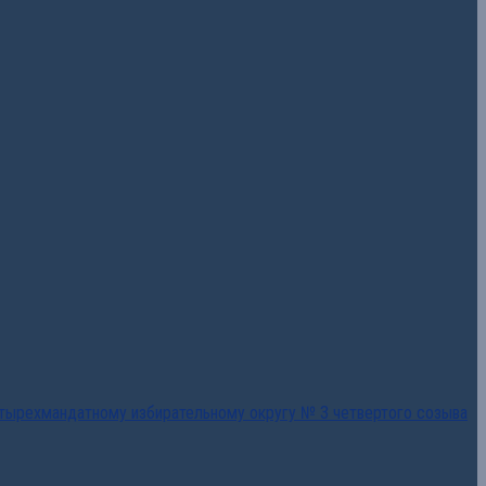
тырехмандатному избирательному округу № 3 четвертого созыва